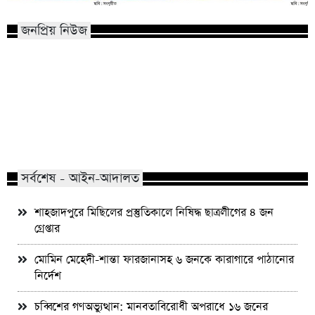
জনপ্রিয় নিউজ
মাভাবিপ্রবির শিক্ষক দম্পতির একই সঙ্গে
কোন পেশার মানুষরা পর
পিএইচডি অর্জন
জড়ান?
সর্বশেষ - আইন-আদালত
শাহজাদপুরে মিছিলের প্রস্তুতিকালে নিষিদ্ধ ছাত্রলীগের ৪ জন
গ্রেপ্তার
মোমিন মেহেদী-শান্তা ফারজানাসহ ৬ জনকে কারাগারে পাঠানোর
নির্দেশ
চব্বিশের গণঅভ্যুত্থান: মানবতাবিরোধী অপরাধে ১৬ জনের