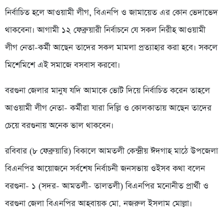
নির্বাচিত হলে আওয়ামী লীগ, বিএনপি ও জামায়েত এর কোন ভেদাভেদ
থাকবেনা। আগামী ১২ ফেব্রুয়ারী নির্বাচনে যে সকল নিরীহ আওয়ামী
লীগ নেতা-কর্মী আছেন তাদের সকল মামলা প্রত্যাহার করা হবে। সকলে
মিশেমিশে এই সমাজে বসবাস করবো।
বরগুনা জেলার মানুষ যদি আমাকে ভোট দিয়ে নির্বাচিত করেন তাহলে
আওয়ামী লীগ নেতা- কর্মীরা যারা দিল্লি ও কোলকাতায় আছেন তাদের
চেয়ে বরগুনায় অনেক ভাল থাকবেন।
রবিবার (৮ ফেব্রুয়ারি) বিকালে আমতলী কেন্দ্রীয় ঈদগাহ মাঠে উপজেলা
বিএনপির আয়োজনে সর্বশেষ নির্বাচনী জনসভায় ওইসব কথা বলেন
বরগুনা- ১ (সদর- আমতলী- তালতলী) বিএনপির মনোনীত প্রার্থী ও
বরগুনা জেলা বিএনপির আহবায়ক মো. নজরুল ইসলাম মোল্লা।