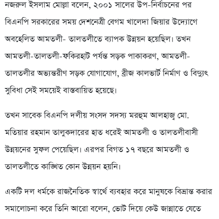
নজরুল ইসলাম মোল্লা বলেন, ২০০১ সালের উপ-নির্বাচনের পর
বিএনপি সরকারের সময় দেশনেত্রী বেগম খালেদা জিয়ার উদ্যোগে
অবহেলিত আমতলী- তালতলীতে ব্যাপক উন্নয়ন হয়েছিল। তখন
আমতলী-তালতলী-ফকিরহাট পর্যন্ত সড়ক পাকাকরণ, আমতলী-
তালতলীর অভ্যন্তরীণ সড়ক যোগাযোগ, ব্রীজ কালভার্ট নির্মাণ ও বিদ্যুৎ
সুবিধা সেই সময়েই বাস্তবায়িত হয়েছে।
তখন সাবেক বিএনপি দলীয় সংসদ সদস্য মরহুম আলহাজ্ব মো.
মতিয়ার রহমান তালুকদারের হাত ধরেই আমতলী ও তালতলীবাসী
উন্নয়নের সুফল পেয়েছিল। এরপর বিগত ১৭ বছরে আমতলী ও
তালতলীতে কাঙ্খিত কোন উন্নয়ন হয়নি।
একটি দল ধর্মকে রাজনৈতিক স্বার্থে ব্যবহার করে মানুষকে বিভ্রান্ত করার
সমালোচনা করে তিনি আরো বলেন, ভোট দিয়ে কেউ জান্নাতে যেতে