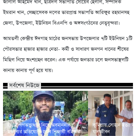
জালাল আহমেদ খান, ছাত্রদল সভাপতি সোয়েব হেলাল, সম্পাদক
ইমরান খান, সেচ্ছাসেবক দলের ভারপ্রাপ্ত সভাপতি আরিফুর রহমানসহ
জেলা, উপজেলা, ইউনিয়ন বিএনপি ও অঙ্গসংগঠনের নেতৃবৃন্দরা।
আমতলী কেন্দ্রীয় ঈদগাহ মাঠের জনসভায় উপজেলার ৭টি ইউনিয়ন ১টি
পৌরসভার হাজার হাজার নেতা- কর্মী ও সাধারণ জনগন ধানের শীষের
মিছিল নিয়ে অংশগ্রহন করেন। এক পর্যায়ে জনতার ঢলে জনসভাস্থলটি
কানায় কানায় পূর্ণ হয়ে যায়।
সর্বশেষ নিউজে
জুলাই গণঅভ্যুত্থান নিয়ে অবমাননাকর
কুমিল্লায় সোহান হত্যা
মন্তব্যের অভিযোগে জাবি শিক্ষার্থী বহিষ্কার
যাবজ্জীবন