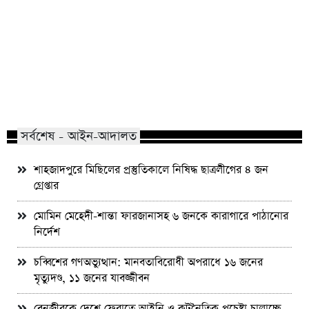
মাভাবিপ্রবির শিক্ষক দম্পতির একই সঙ্গে
কোন পেশার মানুষরা পর
পিএইচডি অর্জন
জড়ান?
সর্বশেষ - আইন-আদালত
শাহজাদপুরে মিছিলের প্রস্তুতিকালে নিষিদ্ধ ছাত্রলীগের ৪ জন
গ্রেপ্তার
মোমিন মেহেদী-শান্তা ফারজানাসহ ৬ জনকে কারাগারে পাঠানোর
নির্দেশ
চব্বিশের গণঅভ্যুত্থান: মানবতাবিরোধী অপরাধে ১৬ জনের
মৃত্যুদণ্ড, ১১ জনের যাবজ্জীবন
বেনজীরকে দেশে ফেরাতে আইনি ও কূটনৈতিক প্রচেষ্টা চালাচ্ছে