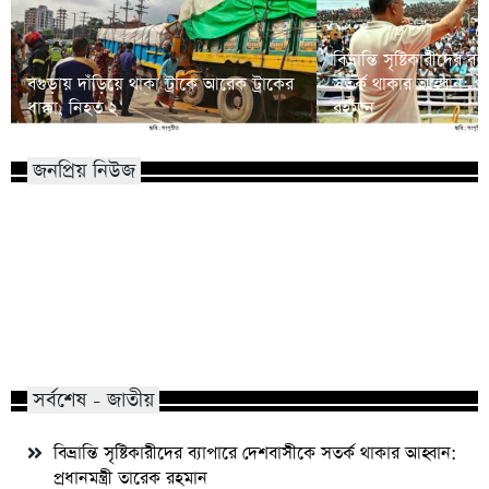
বিভ্রান্তি সৃষ্টিকারীদের 
বগুড়ায় দাঁড়িয়ে থাকা ট্রাকে আরেক ট্রাকের
সতর্ক থাকার আহ্বান: প্রধ
ধাক্কা, নিহত ২
রহমান
জনপ্রিয় নিউজ
মাভাবিপ্রবির শিক্ষক দম্পতির একই সঙ্গে
কোন পেশার মানুষরা পর
পিএইচডি অর্জন
জড়ান?
সর্বশেষ - জাতীয়
বিভ্রান্তি সৃষ্টিকারীদের ব্যাপারে দেশবাসীকে সতর্ক থাকার আহ্বান:
প্রধানমন্ত্রী তারেক রহমান