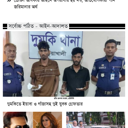
ভোক্তা অধিকার আইনে অপরাধীর হয় দণ্ড, অভিযোগকারী পান
জরিমানার অর্থ
সর্বোচ্চ পঠিত - আইন-আদালত
দুমকিতে ইয়াবা ও গাঁজাসহ দুই যুবক গ্রেফতার