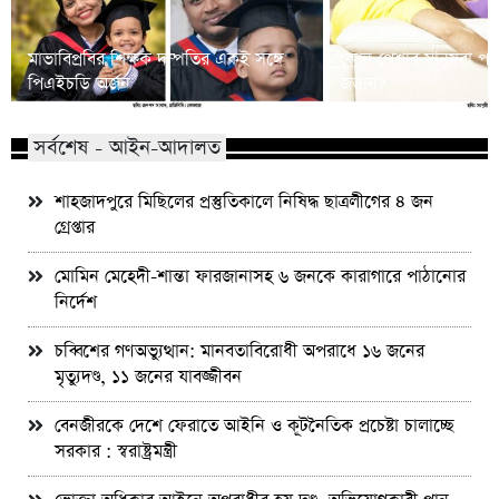
মাভাবিপ্রবির শিক্ষক দম্পতির একই সঙ্গে
কোন পেশার মানুষরা পর
পিএইচডি অর্জন
জড়ান?
সর্বশেষ - আইন-আদালত
শাহজাদপুরে মিছিলের প্রস্তুতিকালে নিষিদ্ধ ছাত্রলীগের ৪ জন
গ্রেপ্তার
মোমিন মেহেদী-শান্তা ফারজানাসহ ৬ জনকে কারাগারে পাঠানোর
নির্দেশ
চব্বিশের গণঅভ্যুত্থান: মানবতাবিরোধী অপরাধে ১৬ জনের
মৃত্যুদণ্ড, ১১ জনের যাবজ্জীবন
বেনজীরকে দেশে ফেরাতে আইনি ও কূটনৈতিক প্রচেষ্টা চালাচ্ছে
সরকার : স্বরাষ্ট্রমন্ত্রী