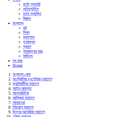
ফটো গ্যালারি
লাইফস্টাইল
তথ্য প্রযুক্তি
বিজ্ঞান
অন্যান্য
ধর্ম
শিক্ষা
ক্যাম্পাস
গণমাধ্যম
প্রবাস
শাহজাদপুর খবর
সাহিত্য
সব খবর
Home
অন্যান্য খেলা
অস্ট্রেলিয়া (ওশেনিয়া) মহাদেশ
অ্যান্টার্কটিকা মহাদেশ
আইন-আদালত
আন্তর্জাতিক
আফ্রিকা মহাদেশ
আবহাওয়া
ইউরোপ মহাদেশ
উত্তর আমেরিকা মহাদেশ
এশিয়া মহাদেশ