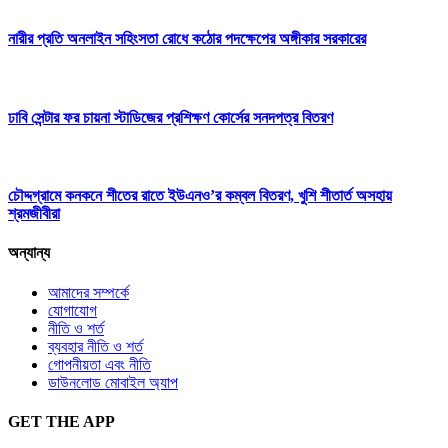
নারীর প্রতি অনলাইন সহিংসতা রোধে কঠোর পদক্ষেপের অঙ্গীকার সরকারের
ঢাবি সেন্টার ফর চায়না স্টাডিজের প্রশিক্ষণ কোর্সের সনদপত্র বিতরণ
চৌদ্দগ্রামে কনকনে শীতের রাতে ইউএনও’র কম্বল বিতরণ, খুশি শীতার্ত অসহায়
শ্রমজীবীরা
অন্যান্য
আমাদের সম্পর্কে
যোগাযোগ
নীতি ও শর্ত
ব্যবহার নীতি ও শর্ত
গোপনীয়তা এবং নীতি
ডাউনলোড মোবাইল অ্যাপ
GET THE APP