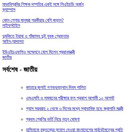
মাভাবিপ্রবির শিক্ষক দম্পতির একই সঙ্গে পিএইচডি অর্জন
ক্যাম্পাস
কোন পেশার মানুষরা পরকীয়ায় বেশি জড়ান?
লাইফস্টাইল
দুমকিতে ইয়াবা ও গাঁজাসহ দুই যুবক গ্রেফতার
আইন-আদালত
ইউএইচএফপিও সম্মেলনে যোগ দিলেন প্রধানমন্ত্রী
জাতীয়
সর্বশেষ - জাতীয়
কাতারে জুলাই গণঅভ্যুত্থান দিবস পালিত
এসএসসি ও সমমানের পরীক্ষার ফল প্রকাশ আগামী ১০ আগস্ট
গ্যাস সরবরাহ ২ থেকে ৩ দিনের মধ্যে স্বাভাবিক হবে: জ্বালানি মন্ত্রী
প্রথম শ্রেণির ভর্তি নিয়ে নতুন ঘোষণা
হাসিনাকে বক্তব্যের সুযোগ দেওয়া বাংলাদেশের সার্বভৌমত্বের প্রতি