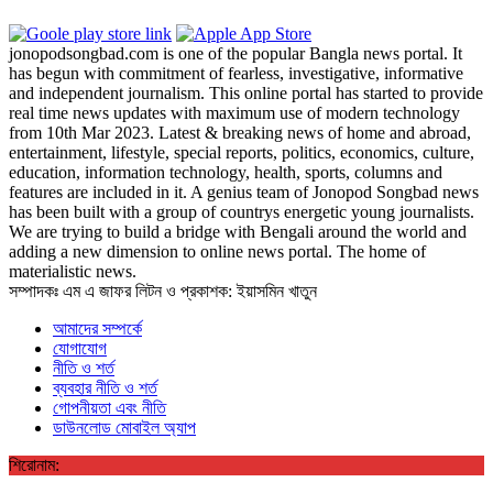
jonopodsongbad.com is one of the popular Bangla news portal. It
has begun with commitment of fearless, investigative, informative
and independent journalism. This online portal has started to provide
real time news updates with maximum use of modern technology
from 10th Mar 2023. Latest & breaking news of home and abroad,
entertainment, lifestyle, special reports, politics, economics, culture,
education, information technology, health, sports, columns and
features are included in it. A genius team of Jonopod Songbad news
has been built with a group of countrys energetic young journalists.
We are trying to build a bridge with Bengali around the world and
adding a new dimension to online news portal. The home of
materialistic news.
সম্পাদকঃ এম এ জাফর লিটন ও প্রকাশক: ইয়াসমিন খাতুন
আমাদের সম্পর্কে
যোগাযোগ
নীতি ও শর্ত
ব্যবহার নীতি ও শর্ত
গোপনীয়তা এবং নীতি
ডাউনলোড মোবাইল অ্যাপ
শিরোনাম: