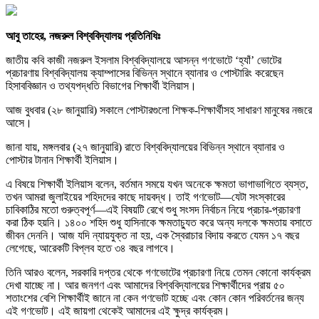
আবু তাহের, নজরুল বিশ্ববিদ্যালয় প্রতিনিধিঃ
জাতীয় কবি কাজী নজরুল ইসলাম বিশ্ববিদ্যালয়ে আসন্ন গণভোটে ‘হ্যাঁ’ ভোটের
প্রচারণায় বিশ্ববিদ্যালয় ক্যাম্পাসের বিভিন্ন স্থানে ব্যানার ও পোস্টারিং করেছেন
হিসাববিজ্ঞান ও তথ্যপদ্ধতি বিভাগের শিক্ষার্থী ইলিয়াস।
আজ বুধবার (২৮ জানুয়ারি) সকালে পোস্টারগুলো শিক্ষক-শিক্ষার্থীসহ সাধারণ মানুষের নজরে
আসে।
জানা যায়, মঙ্গলবার (২৭ জানুয়ারি) রাতে বিশ্ববিদ্যালয়ের বিভিন্ন স্থানে ব্যানার ও
পোস্টার টানান শিক্ষার্থী ইলিয়াস।
এ বিষয়ে শিক্ষার্থী ইলিয়াস বলেন, বর্তমান সময়ে যখন অনেকে ক্ষমতা ভাগাভাগিতে ব্যস্ত,
তখন আমরা জুলাইয়ের শহিদদের কাছে দায়বদ্ধ। তাই গণভোট—যেটা সংস্কারের
চাবিকাঠির মতো গুরুত্বপূর্ণ—এই বিষয়টি রেখে শুধু সংসদ নির্বাচন নিয়ে প্রচার-প্রচারণা
করা ঠিক হয়নি। ১৪০০ শহিদ শুধু হাসিনাকে ক্ষমতাচ্যুত করে অন্য দলকে ক্ষমতায় বসাতে
জীবন দেননি। আজ যদি ন্যায়যুক্ত না হয়, এক স্বৈরাচার বিদায় করতে যেমন ১৭ বছর
লেগেছে, আরেকটি বিপ্লব হতে ৩৪ বছর লাগবে।
তিনি আরও বলেন, সরকারি দপ্তর থেকে গণভোটের প্রচারণা নিয়ে তেমন কোনো কার্যক্রম
দেখা যাচ্ছে না। আর জনগণ এবং আমাদের বিশ্ববিদ্যালয়ের শিক্ষার্থীদের প্রায় ৫০
শতাংশের বেশি শিক্ষার্থীই জানে না কেন গণভোট হচ্ছে এবং কোন কোন পরিবর্তনের জন্য
এই গণভোট। এই জায়গা থেকেই আমাদের এই ক্ষুদ্র কার্যক্রম।