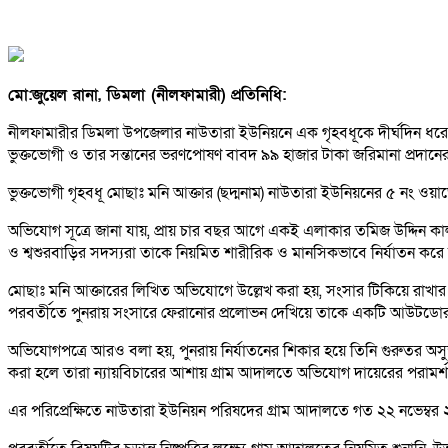
মো:জুয়েল রানা, ডিমলা (নীলফামারী) প্রতিনিধি:
নীলফামারীর ডিমলা উপজেলার নাউতারা ইউনিয়নে এক গৃহবধূকে দীর্ঘদিন ধরে শা
ভুক্তভোগী ও তার সন্তানের ভরণপোষণ বাবদ ৯৯ হাজার টাকা জরিমানা প্রদানের
ভুক্তভোগী গৃহবধূ মোছাঃ মনি আক্তার (ছদ্মনাম) নাউতারা ইউনিয়নের ৫ নং ওয়ার্
অভিযোগ সূত্রে জানা যায়, প্রায় চার বছর আগে একই এলাকার তমিজ উদ্দিন কাল
ও শ্বশুরবাড়ির সদস্যরা তাকে নিয়মিত শারীরিক ও মানসিকভাবে নির্যাতন 
মোছাঃ মনি আক্তারের লিখিত অভিযোগে উল্লেখ করা হয়, সংসার টিকিয়ে রাখার জ
পরবর্তীতে পুনরায় সংসারে ফেরানোর প্রলোভন দেখিয়ে তাকে একটি আউটডোর ক
অভিযোগপত্রে আরও বলা হয়, পুনরায় নির্যাতনের শিকার হয়ে তিনি গুরুতর অসুস্থ অ
করা হলে তারা ন্যায়বিচারের আশায় গ্রাম আদালতে অভিযোগ দায়েরের পরামর্শ
এর পরিপ্রেক্ষিতে নাউতারা ইউনিয়ন পরিষদের গ্রাম আদালতে গত ২২ নভেম্ব