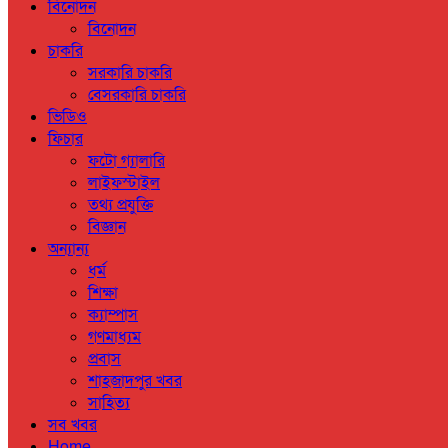
বিনোদন
বিনোদন
চাকরি
সরকারি চাকরি
বেসরকারি চাকরি
ভিডিও
ফিচার
ফটো গ্যালারি
লাইফস্টাইল
তথ্য প্রযুক্তি
বিজ্ঞান
অন্যান্য
ধর্ম
শিক্ষা
ক্যাম্পাস
গণমাধ্যম
প্রবাস
শাহজাদপুর খবর
সাহিত্য
সব খবর
Home