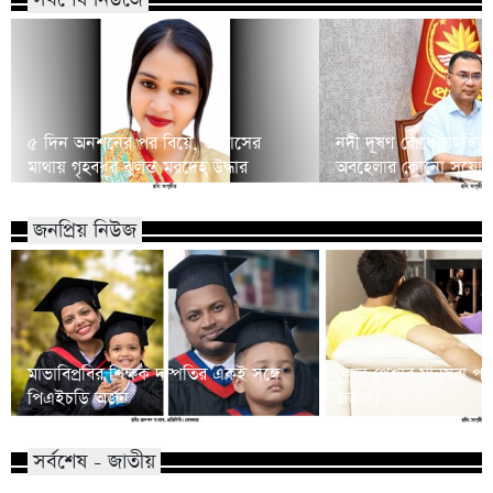
৫ দিন অনশনের পর বিয়ে, ৩ মাসের
নদী দূষণ রোধে সমন্বিত 
মাথায় গৃহবধূর ঝুলন্ত মরদেহ উদ্ধার
অবহেলার কোনো সুযোগ নেই
জনপ্রিয় নিউজ
মাভাবিপ্রবির শিক্ষক দম্পতির একই সঙ্গে
কোন পেশার মানুষরা পর
পিএইচডি অর্জন
জড়ান?
সর্বশেষ - জাতীয়