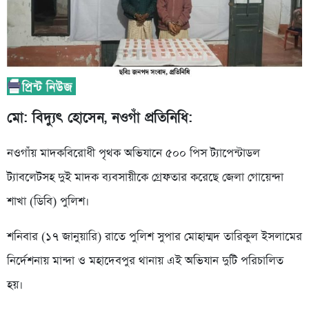
মো: বিদ্যুৎ হোসেন, নওগাঁ প্রতিনিধি:
নওগাঁয় মাদকবিরোধী পৃথক অভিযানে ৫০০ পিস ট্যাপেন্টাডল
ট্যাবলেটসহ দুই মাদক ব্যবসায়ীকে গ্রেফতার করেছে জেলা গোয়েন্দা
শাখা (ডিবি) পুলিশ।
শনিবার (১৭ জানুয়ারি) রাতে পুলিশ সুপার মোহাম্মদ তারিকুল ইসলামের
নির্দেশনায় মান্দা ও মহাদেবপুর থানায় এই অভিযান দুটি পরিচালিত
হয়।