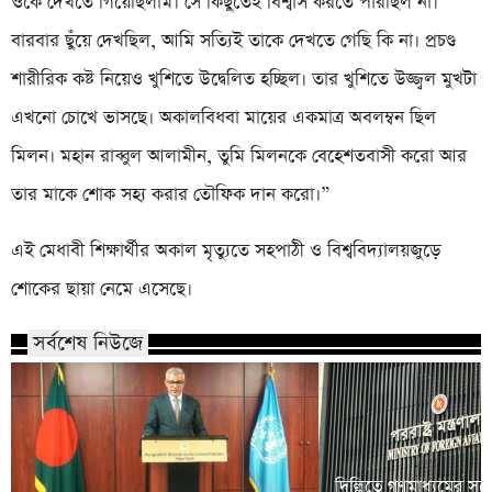
ওকে দেখতে গিয়েছিলাম। সে কিছুতেই বিশ্বাস করতে পারছিল না।
বারবার ছুঁয়ে দেখছিল, আমি সত্যিই তাকে দেখতে গেছি কি না। প্রচণ্ড
শারীরিক কষ্ট নিয়েও খুশিতে উদ্বেলিত হচ্ছিল। তার খুশিতে উজ্জ্বল মুখটা
এখনো চোখে ভাসছে। অকালবিধবা মায়ের একমাত্র অবলম্বন ছিল
মিলন। মহান রাব্বুল আলামীন, তুমি মিলনকে বেহেশতবাসী করো আর
তার মাকে শোক সহ্য করার তৌফিক দান করো।”
এই মেধাবী শিক্ষার্থীর অকাল মৃত্যুতে সহপাঠী ও বিশ্ববিদ্যালয়জুড়ে
শোকের ছায়া নেমে এসেছে।
সর্বশেষ নিউজে
দিল্লিতে গণমাধ্যমের সঙ্গ