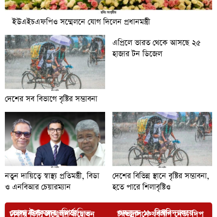
ইউএইচএফপিও সম্মেলনে যোগ দিলেন প্রধানমন্ত্রী
এপ্রিলে ভারত থেকে আসছে ২৫
হাজার টন ডিজেল
দেশের সব বিভাগে বৃষ্টির সম্ভাবনা
নতুন দায়িত্বে স্বাস্থ্য প্রতিমন্ত্রী, বিডা
দেশের বিভিন্ন স্থানে বৃষ্টির সম্ভাবনা,
ও এনবিআর চেয়ারম্যান
হতে পারে শিলাবৃষ্টিও
আপনার জন্য নির্বাচিত
ভোলা উপকূলের সাগরে
‎গুচ্ছভুক্ত ১৯ বিশ্ববিদ্যালয়ে
ঢাকায় ডিসি সম্মেলন উদ্বোধন
চরভদ্রাসনে যুবলীগ নেতা দিপু