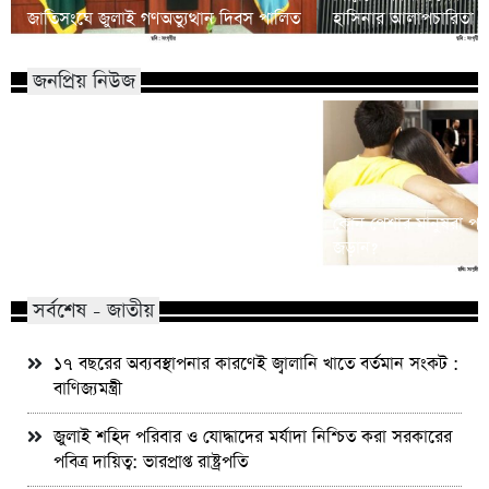
জাতিসংঘে জুলাই গণঅভ্যুত্থান দিবস পালিত
হাসিনার আলাপচারিতা নিয়ে
জনপ্রিয় নিউজ
মাভাবিপ্রবির শিক্ষক দম্পতির একই সঙ্গে
কোন পেশার মানুষরা পর
পিএইচডি অর্জন
জড়ান?
সর্বশেষ - জাতীয়
১৭ বছরের অব্যবস্থাপনার কারণেই জ্বালানি খাতে বর্তমান সংকট :
বাণিজ্যমন্ত্রী
জুলাই শহিদ পরিবার ও যোদ্ধাদের মর্যাদা নিশ্চিত করা সরকারের
পবিত্র দায়িত্ব: ভারপ্রাপ্ত রাষ্ট্রপতি