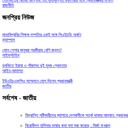
হেফাজতের আমির আল্লামা শাহ মুহিব্বুল্লাহ বাবুনগরীর সঙ্গে প্রধানমন্ত্রীর সাক্ষাৎ
রাজনীতি
জনপ্রিয় নিউজ
মাভাবিপ্রবির শিক্ষক দম্পতির একই সঙ্গে পিএইচডি অর্জন
ক্যাম্পাস
কোন পেশার মানুষরা পরকীয়ায় বেশি জড়ান?
লাইফস্টাইল
দুমকিতে ইয়াবা ও গাঁজাসহ দুই যুবক গ্রেফতার
আইন-আদালত
ইউএইচএফপিও সম্মেলনে যোগ দিলেন প্রধানমন্ত্রী
জাতীয়
সর্বশেষ - জাতীয়
বিভ্রান্তি সৃষ্টিকারীদের ব্যাপারে দেশবাসীকে সতর্ক থাকার আহ্বান: প্রধানমন
বিরোধীদল হাসিনার ভাষায় কথা বলা শুরু করেছে : মির্জা ফখরুল