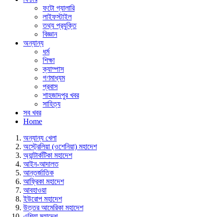
ফটো গ্যালারি
লাইফস্টাইল
তথ্য প্রযুক্তি
বিজ্ঞান
অন্যান্য
ধর্ম
শিক্ষা
ক্যাম্পাস
গণমাধ্যম
প্রবাস
শাহজাদপুর খবর
সাহিত্য
সব খবর
Home
অন্যান্য খেলা
অস্ট্রেলিয়া (ওশেনিয়া) মহাদেশ
অ্যান্টার্কটিকা মহাদেশ
আইন-আদালত
আন্তর্জাতিক
আফ্রিকা মহাদেশ
আবহাওয়া
ইউরোপ মহাদেশ
উত্তর আমেরিকা মহাদেশ
এশিয়া মহাদেশ