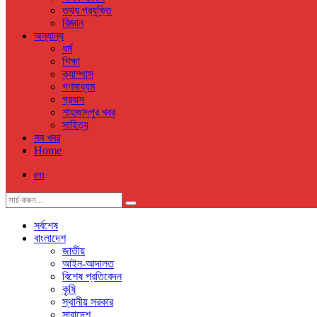
তথ্য প্রযুক্তি
বিজ্ঞান
অন্যান্য
ধর্ম
শিক্ষা
ক্যাম্পাস
গণমাধ্যম
প্রবাস
শাহজাদপুর খবর
সাহিত্য
সব খবর
Home
en
সর্বশেষ
বাংলাদেশ
জাতীয়
আইন-আদালত
বিশেষ প্রতিবেদন
কৃষি
স্থানীয় সরকার
সারাদেশ