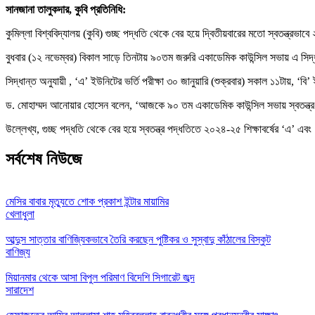
সানজানা তালুকদার, কুবি প্রতিনিধি:
কুমিল্লা বিশ্ববিদ্যালয় (কুবি) গুচ্ছ পদ্ধতি থেকে বের হয়ে দ্বিতীয়বারের মতো স্বতন্ত্রভ
বুধবার (১২ নভেম্বর) বিকাল সাড়ে তিনটায় ৯০তম জরুরি একাডেমিক কাউন্সিল সভায় এ সিদ্ধ
সিদ্ধান্ত অনুযায়ী , ‘এ’ ইউনিটের ভর্তি পরীক্ষা ৩০ জানুয়ারি (শুক্রবার) সকাল ১১টায়, ‘বি
ড. মোহাম্মদ আনোয়ার হোসেন বলেন, ‘আজকে ৯০ তম একাডেমিক কাউন্সিল সভায় স্বতন্ত্র পদ্
উল্লেখ্য, গুচ্ছ পদ্ধতি থেকে বের হয়ে স্বতন্ত্র পদ্ধতিতে ২০২৪-২৫ শিক্ষাবর্ষের ‘এ’ এবং
সর্বশেষ নিউজে
মেসির বাবার মৃত্যুতে শোক প্রকাশ ইন্টার মায়ামির
খেলাধুলা
আব্দুস সাত্তার বাণিজ্যিকভাবে তৈরি করছেন পুষ্টিকর ও সুস্বাদু কাঁঠালের বিস্কুট
বাণিজ্য
মিয়ানমার থেকে আসা বিপুল পরিমাণ বিদেশি সিগারেট জব্দ
সারাদেশ