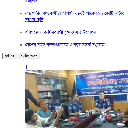
মজলিস
রাজশাহীর নগরবাসীরা আগামী বছরই পাবেন ২০ কোটি লিটার
সুপেয় পানি
হবিগঞ্জে সাত দিনব্যাপী বৃক্ষ মেলার উদ্বোধন
দেশের সমুদ্র বন্দরগুলোতে ৩ নম্বর সতর্ক সংকেত
সর্বশেষ
সর্বোচ্চ পঠিত
1