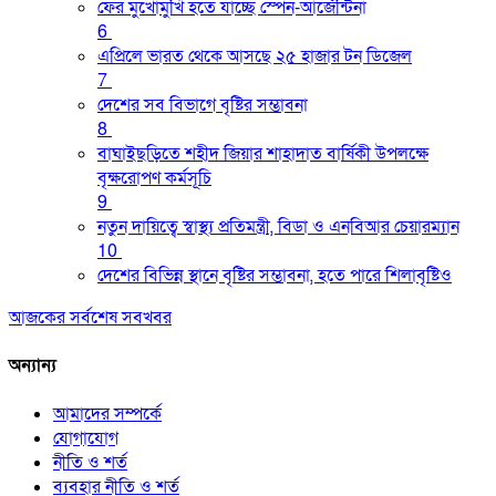
ফের মুখোমুখি হতে যাচ্ছে স্পেন-আর্জেন্টিনা
6
এপ্রিলে ভারত থেকে আসছে ২৫ হাজার টন ডিজেল
7
দেশের সব বিভাগে বৃষ্টির সম্ভাবনা
8
বাঘাইছড়িতে শহীদ জিয়ার শাহাদাত বার্ষিকী উপলক্ষে
বৃক্ষরোপণ কর্মসূচি
9
নতুন দায়িত্বে স্বাস্থ্য প্রতিমন্ত্রী, বিডা ও এনবিআর চেয়ারম্যান
10
দেশের বিভিন্ন স্থানে বৃষ্টির সম্ভাবনা, হতে পারে শিলাবৃষ্টিও
আজকের সর্বশেষ সবখবর
অন্যান্য
আমাদের সম্পর্কে
যোগাযোগ
নীতি ও শর্ত
ব্যবহার নীতি ও শর্ত