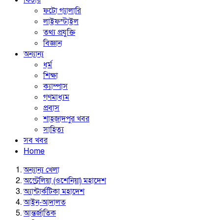
ফিচার
ফটো গ্যালারি
লাইফস্টাইল
তথ্য প্রযুক্তি
বিজ্ঞান
অন্যান্য
ধর্ম
শিক্ষা
ক্যাম্পাস
গণমাধ্যম
প্রবাস
শাহজাদপুর খবর
সাহিত্য
সব খবর
Home
অন্যান্য খেলা
অস্ট্রেলিয়া (ওশেনিয়া) মহাদেশ
অ্যান্টার্কটিকা মহাদেশ
আইন-আদালত
আন্তর্জাতিক