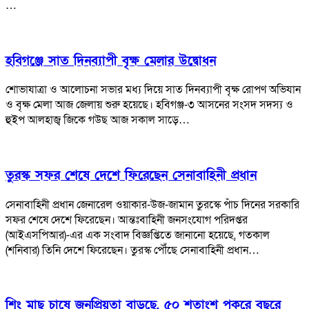
…
হবিগঞ্জে সাত দিনব্যাপী বৃক্ষ মেলার উদ্বোধন
শোভাযাত্রা ও আলোচনা সভার মধ্য দিয়ে সাত দিনব্যাপী বৃক্ষ রোপণ অভিযান
ও বৃক্ষ মেলা আজ জেলায় শুরু হয়েছে। হবিগঞ্জ-৩ আসনের সংসদ সদস্য ও
হুইপ আলহাজ্ব জিকে গউছ আজ সকাল সাড়ে…
তুরস্ক সফর শেষে দেশে ফিরেছেন সেনাবাহিনী প্রধান
সেনাবাহিনী প্রধান জেনারেল ওয়াকার-উজ-জামান তুরস্কে পাঁচ দিনের সরকারি
সফর শেষে দেশে ফিরেছেন। আন্তঃবাহিনী জনসংযোগ পরিদপ্তর
(আইএসপিআর)-এর এক সংবাদ বিজ্ঞপ্তিতে জানানো হয়েছে, গতকাল
(শনিবার) তিনি দেশে ফিরেছেন। তুরস্ক পৌঁছে সেনাবাহিনী প্রধান…
শিং মাছ চাষে জনপ্রিয়তা বাড়ছে, ৫০ শতাংশ পুকুরে বছরে