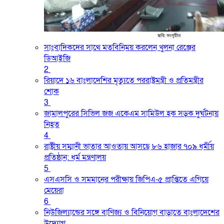
সাংবাদিকদের সাথে মতবিনিময় করলেন খুলনা রেঞ্জের
ডিআইজি
2
রিয়াদে ১৬ বাংলাদেশির মৃত্যুতে পররাষ্ট্রমন্ত্রী ও প্রতিমন্ত্রীর
শোক
3
জামালপুরের সিভিল জজ একেএম সামিউল হক সড়ক দুর্ঘটনায়
নিহত
4
রাষ্ট্রীয় সম্মানী ভাতার আওতায় আসছে ৮৬ হাজার ৭০৯ ধর্মীয়
প্রতিষ্ঠান: ধর্ম মন্ত্রণালয়
5
এসএসসি ও সমমানের পরীক্ষায় জিপিএ-৫ প্রাপ্তিতে এগিয়ে
মেয়েরা
6
নিউজিল্যান্ডের সঙ্গে বাণিজ্য ও বিনিয়োগ বাড়াতে বাংলাদেশের
উদ্যোগ