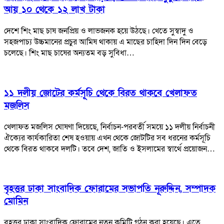
আয় ১০ থেকে ১২ লাখ টাকা
দেশে শিং মাছ চাষ জনপ্রিয় ও লাভজনক হয়ে উঠছে। খেতে সুস্বাদু ও
সহজপাচ্য উচ্চমানের প্রচুর আমিষ থাকায় এ মাছের চাহিদা দিন দিন বেড়ে
চলেছে। শিং মাছ চাষের অন্যতম বড় সুবিধা…
১১ দলীয় জোটের কর্মসূচি থেকে বিরত থাকবে খেলাফত
মজলিস
খেলাফত মজলিস ঘোষণা দিয়েছে, নির্বাচন-পরবর্তী সময়ে ১১ দলীয় নির্বাচনী
ঐক্যের কার্যকারিতা শেষ হওয়ায় এখন থেকে জোটটির সব ধরনের কর্মসূচি
থেকে বিরত থাকবে দলটি। তবে দেশ, জাতি ও ইসলামের স্বার্থে প্রয়োজন…
বৃহত্তর ঢাকা সাংবাদিক ফোরামের সভাপতি নূরুদ্দিন, সম্পাদক
মোমিন
বৃহত্তর ঢাকা সাংবাদিক ফোরামের নতুন কমিটি গঠন করা হয়েছে। এতে