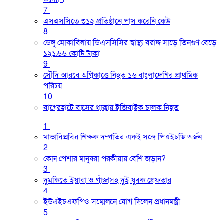
7
এসএসসিতে ৩১২ প্রতিষ্ঠানে পাস করেনি কেউ
8
ডেঙ্গু মোকাবিলায় ডিএসসিসির স্বাস্থ্য বরাদ্দ সাড়ে তিনগুণ বেড়ে
১২১.৬৬ কোটি টাকা
9
সৌদি আরবে অগ্নিকাণ্ডে নিহত ১৬ বাংলাদেশির প্রাথমিক
পরিচয়
10
বাগেরহাটে বাসের ধাক্কায় ইজিবাইক চালক নিহত
1
মাভাবিপ্রবির শিক্ষক দম্পতির একই সঙ্গে পিএইচডি অর্জন
2
কোন পেশার মানুষরা পরকীয়ায় বেশি জড়ান?
3
দুমকিতে ইয়াবা ও গাঁজাসহ দুই যুবক গ্রেফতার
4
ইউএইচএফপিও সম্মেলনে যোগ দিলেন প্রধানমন্ত্রী
5