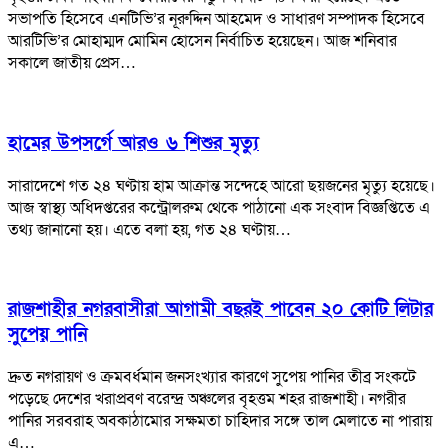
সভাপতি হিসেবে এনটিভি’র নূরুদ্দিন আহমেদ ও সাধারণ সম্পাদক হিসেবে
আরটিভি’র মোহাম্মদ মোমিন হোসেন নির্বাচিত হয়েছেন। আজ শনিবার
সকালে জাতীয় প্রেস…
হামের উপসর্গে আরও ৬ শিশুর মৃত্যু
সারাদেশে গত ২৪ ঘণ্টায় হাম আক্রান্ত সন্দেহে আরো ছয়জনের মৃত্যু হয়েছে।
আজ স্বাস্থ্য অধিদপ্তরের কন্ট্রোলরুম থেকে পাঠানো এক সংবাদ বিজ্ঞপ্তিতে এ
তথ্য জানানো হয়। এতে বলা হয়, গত ২৪ ঘণ্টায়…
রাজশাহীর নগরবাসীরা আগামী বছরই পাবেন ২০ কোটি লিটার
সুপেয় পানি
দ্রুত নগরায়ণ ও ক্রমবর্ধমান জনসংখ্যার কারণে সুপেয় পানির তীব্র সংকটে
পড়েছে দেশের খরাপ্রবণ বরেন্দ্র অঞ্চলের বৃহত্তম শহর রাজশাহী। নগরীর
পানির সরবরাহ অবকাঠামোর সক্ষমতা চাহিদার সঙ্গে তাল মেলাতে না পারায়
এ…