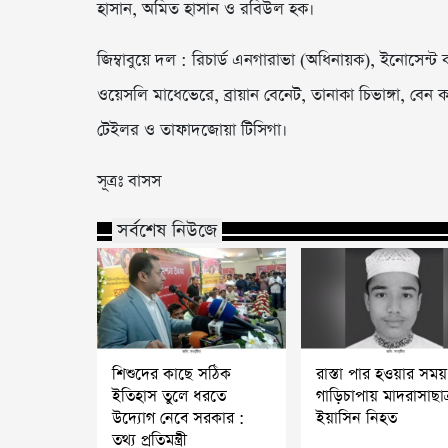
হাসান, অমিত হাসান ও রবিউল হক।
জিম্বাবুয়ে দল : রিচার্ড এনগারাভা (অধিনায়ক), ইনোসেন্ট ক
ওয়েসলি মাধেভেরে, ব্রায়ান বেনেট, তানাকা চিভাঙ্গা, বেন কারা
টেইলর ও তাফাদজোয়া টিসিগা।
সূত্রঃ বাসস
সর্বশেষ নিউজে
শিশুদের কাছে সঠিক
রাস্তা পার হওয়ার সময়
ইতিহাস তুলে ধরতে
গাড়িচাপায় মাদরাসাছাত্
উদ্যোগ নেবে সরকার :
ইয়াসিন নিহত
তথ্য প্রতিমন্ত্রী