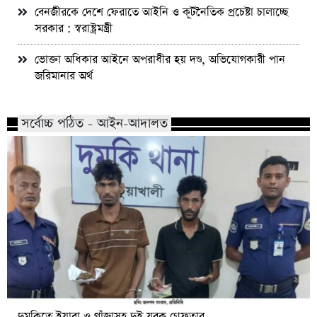
বেনজীরকে দেশে ফেরাতে আইনি ও কূটনৈতিক প্রচেষ্টা চালাচ্ছে
সরকার : স্বরাষ্ট্রমন্ত্রী
ভোক্তা অধিকার আইনে অপরাধীর হয় দণ্ড, অভিযোগকারী পান
জরিমানার অর্থ
সর্বোচ্চ পঠিত - আইন-আদালত
দুমকিতে ইয়াবা ও গাঁজাসহ দুই যুবক গ্রেফতার