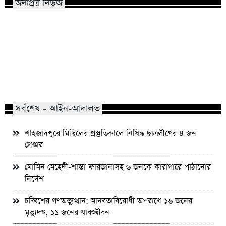
জনপ্রিয় নিউজ
মাভাবিপ্রবির শিক্ষক দম্পতির একই সঙ্গে
কোন পেশার মানুষরা পর
পিএইচডি অর্জন
জড়ান?
সর্বশেষ - আইন-আদালত
শাহজাদপুরে মিছিলের প্রস্তুতিকালে নিষিদ্ধ ছাত্রলীগের ৪ জন
গ্রেপ্তার
মোমিন মেহেদী-শান্তা ফারজানাসহ ৬ জনকে কারাগারে পাঠানোর
নির্দেশ
চব্বিশের গণঅভ্যুত্থান: মানবতাবিরোধী অপরাধে ১৬ জনের
মৃত্যুদণ্ড, ১১ জনের যাবজ্জীবন