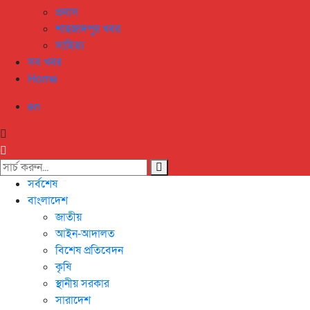
প্রবাস
শাহজাদপুর খবর
সাহিত্য
সব খবর
Home
en
সর্বশেষ
বাংলাদেশ
জাতীয়
আইন-আদালত
বিশেষ প্রতিবেদন
কৃষি
স্থানীয় সরকার
সারাদেশ