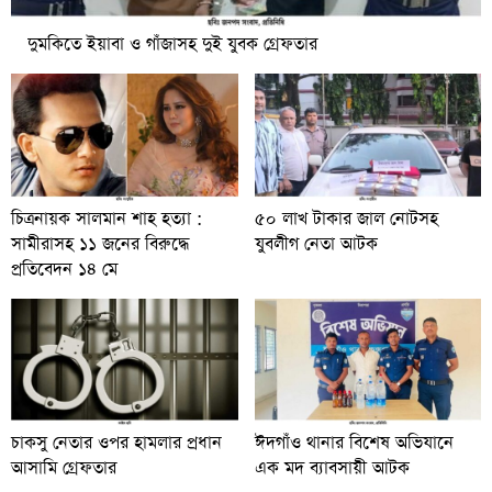
দুমকিতে ইয়াবা ও গাঁজাসহ দুই যুবক গ্রেফতার
চিত্রনায়ক সালমান শাহ হত্যা :
৫০ লাখ টাকার জাল নোটসহ
সামীরাসহ ১১ জনের বিরুদ্ধে
যুবলীগ নেতা আটক
প্রতিবেদন ১৪ মে
চাকসু নেতার ওপর হামলার প্রধান
ঈদগাঁও থানার বিশেষ অভিযানে
আসামি গ্রেফতার
এক মদ ব্যাবসায়ী আটক