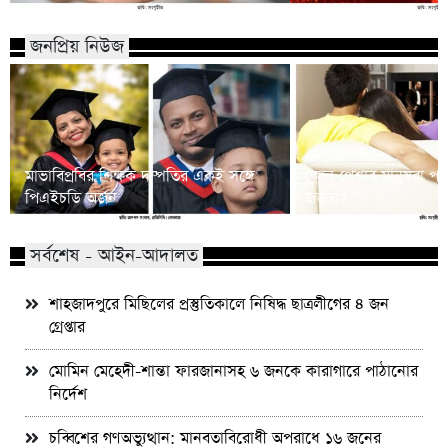
জনপ্রিয় নিউজ
মাভাবিপ্রবির শিক্ষক দম্পতির একই সঙ্গে
কোন পেশার মানুষরা পর
পিএইচডি অর্জন
জড়ান?
সর্বশেষ - আইন-আদালত
শাহজাদপুরে মিছিলের প্রস্তুতিকালে নিষিদ্ধ ছাত্রলীগের ৪ জন
গ্রেপ্তার
মোমিন মেহেদী-শান্তা ফারজানাসহ ৬ জনকে কারাগারে পাঠানোর
নির্দেশ
চব্বিশের গণঅভ্যুত্থান: মানবতাবিরোধী অপরাধে ১৬ জনের