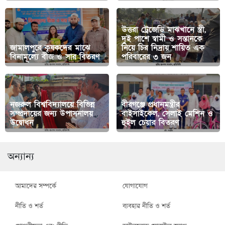
উত্তরা ট্রেজেডি মাঝখানে স্ত্রী,
দুই পাশে স্বামী ও সন্তানকে
জামালপুরে কৃষকদের মাঝে
নিয়ে চির নিদ্রায় শায়িত এক
বিনামূল্যে বীজ ও সার বিতরণ
পরিবারের ৩ জন
নজরুল বিশ্ববিদ্যালয়ে বিভিন্ন
বীরগঞ্জে প্রধানমন্ত্রীর
সম্প্রদায়ের জন্য উপাসনালয়
বাইসাইকেল, সেলাই মেশিন ও
উদ্বোধন
হুইল চেয়ার বিতরণ
অন্যান্য
আমাদের সম্পর্কে
যোগাযোগ
নীতি ও শর্ত
ব্যবহার নীতি ও শর্ত