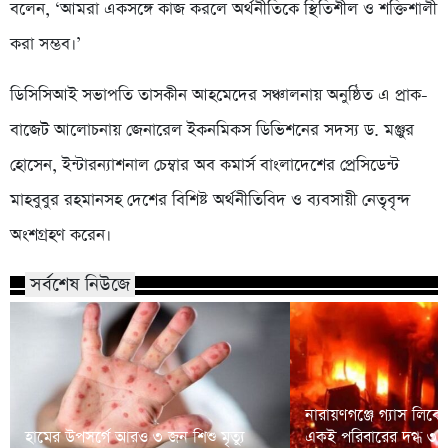
বলেন, ‘আমরা একসঙ্গে কাজ করলে অর্থনীতিকে স্থিতিশীল ও শক্তিশালী
করা সম্ভব।’
ডিসিসিআই সভাপতি তাসকীন আহমেদের সঞ্চালনায় অনুষ্ঠিত এ প্রাক-
বাজেট আলোচনায় জেনারেল ইকনমিকস ডিভিশনের সদস্য ড. মঞ্জুর
হোসেন, ইন্টারন্যাশনাল চেম্বার অব কমার্স বাংলাদেশের প্রেসিডেন্ট
মাহবুবুর রহমানসহ দেশের বিশিষ্ট অর্থনীতিবিদ ও ব্যবসায়ী নেতৃবৃন্দ
অংশগ্রহণ করেন।
সর্বশেষ নিউজে
নারায়ণগঞ্জে গ্যাস লিক
হামের উপসর্গে আরও ৩ জন শিশু মৃত্যু
একই পরিবারের দগ্ধ ৩