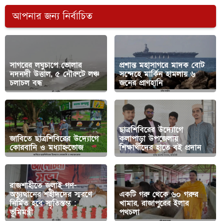
আপনার জন্য নির্বাচিত
সাগরের লঘুচাপে ভোলার
প্রশান্ত মহাসাগরে মাদক বোট
নদনদী উত্তাল, ৫ নৌরুটে লঞ্চ
সন্দেহে মার্কিন হামলায় ৬
চলাচল বন্ধ
জনের প্রাণহানি
ছাত্রশিবিরের উদ্যোগে
জাবিতে ছাত্রশিবিরের উদ্যোগে
কলাপাড়া উপজেলায়
কোরবানি ও মধ্যাহ্নভোজ
শিক্ষার্থীদের হাতে বই প্রদান
রাজশাহীতে জুলাই গণ-
অভ্যুত্থানের শহীদদের স্মরণে
একটি গরু থেকে ৬০ গরুর
নির্মিত হবে স্মৃতিস্তম্ভ :
খামার, রাজাপুরের ইলার
ভূমিমন্ত্রী
পথচলা