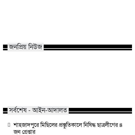
কাতারে জুলাই গণঅভ্যুত্থান দিবস
হামের উপসর্গে আরও ৬
পালিত
নতুন রোগী ৮১৮
জনপ্রিয় নিউজ
মাভাবিপ্রবির শিক্ষক দম্পতির একই
কোন পেশার মানুষরা
সঙ্গে পিএইচডি অর্জন
জড়ান?
সর্বশেষ - আইন-আদালত
শাহজাদপুরে মিছিলের প্রস্তুতিকালে নিষিদ্ধ ছাত্রলীগের ৪
জন গ্রেপ্তার