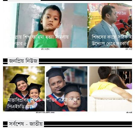
কুমিল্লায় শিশু ফাহিমা হত্যা মামলায়
শিশুদের কাছে সঠিক ইত
গ্রেফতার ৫
উদ্যোগ নেবে সরকার : তথ্য
জনপ্রিয় নিউজ
মাভাবিপ্রবির শিক্ষক দম্পতির একই সঙ্গে
কোন পেশার মানুষরা পর
পিএইচডি অর্জন
জড়ান?
সর্বশেষ - জাতীয়