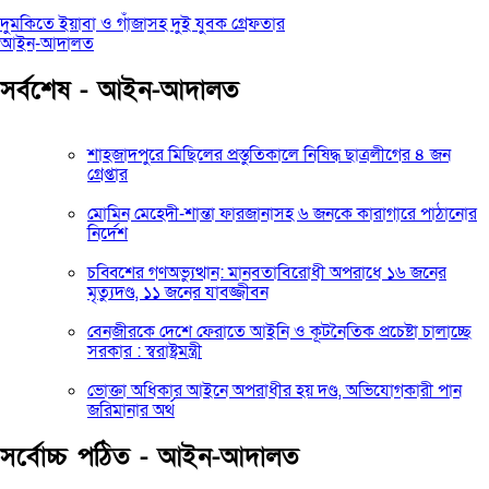
দুমকিতে ইয়াবা ও গাঁজাসহ দুই যুবক গ্রেফতার
আইন-আদালত
সর্বশেষ - আইন-আদালত
শাহজাদপুরে মিছিলের প্রস্তুতিকালে নিষিদ্ধ ছাত্রলীগের ৪ জন
গ্রেপ্তার
মোমিন মেহেদী-শান্তা ফারজানাসহ ৬ জনকে কারাগারে পাঠানোর
নির্দেশ
চব্বিশের গণঅভ্যুত্থান: মানবতাবিরোধী অপরাধে ১৬ জনের
মৃত্যুদণ্ড, ১১ জনের যাবজ্জীবন
বেনজীরকে দেশে ফেরাতে আইনি ও কূটনৈতিক প্রচেষ্টা চালাচ্ছে
সরকার : স্বরাষ্ট্রমন্ত্রী
ভোক্তা অধিকার আইনে অপরাধীর হয় দণ্ড, অভিযোগকারী পান
জরিমানার অর্থ
সর্বোচ্চ পঠিত - আইন-আদালত