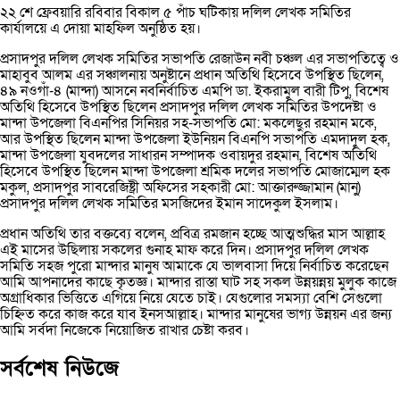
২২ শে ফ্রেবয়ারি রবিবার বিকাল ৫ পাঁচ ঘটিকায় দলিল লেখক সমিতির
কার্যালয়ে এ দোয়া মাহফিল অনুষ্ঠিত হয়।
প্রসাদপুর দলিল লেখক সমিতির সভাপতি রেজাউন নবী চঞ্চল এর সভাপতিত্বে ও
মাহাবুব আলম এর সঞ্চালনায় অনুষ্টানে প্রধান অতিথি হিসেবে উপস্থিত ছিলেন,
৪৯ নওগাঁ-৪ (মান্দা) আসনে নবনির্বাচিত এমপি ডা. ইকরামুল বারী টিপু, বিশেষ
অতিথি হিসেবে উপস্থিত ছিলেন প্রসাদপুর দলিল লেখক সমিতির উপদেষ্টা ও
মান্দা উপজেলা বিএনপির সিনিয়র সহ-সভাপতি মো: মকলেছুর রহমান মকে,
আর উপস্থিত ছিলেন মান্দা উপজেলা ইউনিয়ন বিএনপি সভাপতি এমদাদুল হক,
মান্দা উপজেলা যুবদলের সাধারন সম্পাদক ওবায়দুর রহমান, বিশেষ অতিথি
হিসেবে উপস্থিত ছিলেন মান্দা উপজেলা শ্রমিক দলের সভাপতি মোজাম্মেল হক
মকুল, প্রসাদপুর সাবরেজিষ্ট্রী অফিসের সহকারী মো: আক্তারুজ্জামান (মানু)
প্রসাদপুর দলিল লেখক সমিতির মসজিদের ইমান সাদেকুল ইসলাম।
প্রধান অতিথি তার বক্তব্যে বলেন, প্রবিত্র রমজান হচ্ছে আত্মশুদ্ধির মাস আল্লাহ
এই মাসের উছিলায় সকলের গুনাহ মাফ করে দিন। প্রসাদপুর দলিল লেখক
সমিতি সহজ পুরো মান্দার মানুষ আমাকে যে ভালবাসা দিয়ে নির্বাচিত করেছেন
আমি আপনাদের কাছে কৃতজ্ঞ। মান্দার রাস্তা ঘাট সহ সকল উন্নয়ন্নয় মুলুক কাজে
অগ্রাধিকার ভিত্তিতে এগিয়ে নিয়ে যেতে চাই। যেগুলোর সমস্যা বেশি সেগুলো
চিহ্নিত করে কাজ করে যাব ইনসআল্লাহ। মান্দার মানুষের ভাগ্য উন্নয়ন এর জন্য
আমি সর্বদা নিজেকে নিয়োজিত রাখার চেষ্টা করব।
সর্বশেষ নিউজে