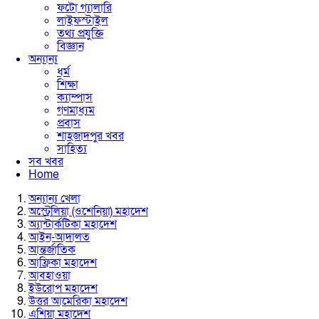
ফটো গ্যালারি
লাইফস্টাইল
তথ্য প্রযুক্তি
বিজ্ঞান
অন্যান্য
ধর্ম
শিক্ষা
ক্যাম্পাস
গণমাধ্যম
প্রবাস
শাহজাদপুর খবর
সাহিত্য
সব খবর
Home
অন্যান্য খেলা
অস্ট্রেলিয়া (ওশেনিয়া) মহাদেশ
অ্যান্টার্কটিকা মহাদেশ
আইন-আদালত
আন্তর্জাতিক
আফ্রিকা মহাদেশ
আবহাওয়া
ইউরোপ মহাদেশ
উত্তর আমেরিকা মহাদেশ
এশিয়া মহাদেশ