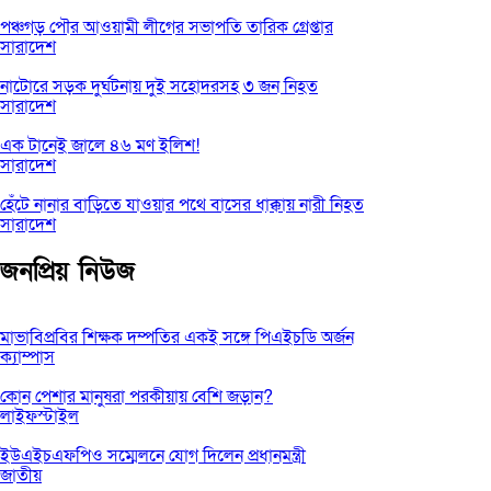
পঞ্চগড় পৌর আওয়ামী লীগের সভাপতি তারিক গ্রেপ্তার
সারাদেশ
নাটোরে সড়ক দুর্ঘটনায় দুই সহোদরসহ ৩ জন নিহত
সারাদেশ
এক টানেই জালে ৪৬ মণ ইলিশ!
সারাদেশ
হেঁটে নানার বাড়িতে যাওয়ার পথে বাসের ধাক্কায় নারী নিহত
সারাদেশ
জনপ্রিয় নিউজ
মাভাবিপ্রবির শিক্ষক দম্পতির একই সঙ্গে পিএইচডি অর্জন
ক্যাম্পাস
কোন পেশার মানুষরা পরকীয়ায় বেশি জড়ান?
লাইফস্টাইল
ইউএইচএফপিও সম্মেলনে যোগ দিলেন প্রধানমন্ত্রী
জাতীয়