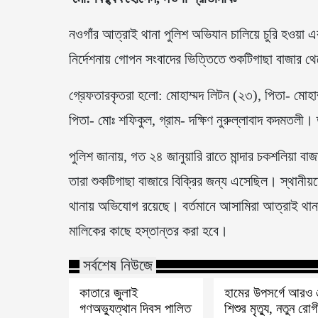
নওগাঁর আত্রাই থানা পুলিশ অভিযান চালিয়ে চুরি হওয়া
নির্দেশনায় গোপন সংবাদের ভিত্তিতে শুকটিগাছা বাজার 
গ্রেফতারকৃতরা হলো: মোহাম্মদ লিটন (২৩), পিতা- মোহাম্
পিতা- মোঃ শফিকুল, গ্রাম- দক্ষিণ নুরুল্লাবাদ কদমতলী। 
পুলিশ জানায়, গত ২৪ জানুয়ারি রাতে মান্দার চকশলিয়া 
তারা শুকটিগাছা বাজারে বিক্রির জন্য এসেছিল। স্থানীয়
থানায় অভিযোগ রয়েছে। বর্তমানে আসামিরা আত্রাই থান
মালিকের কাছে হস্তান্তর করা হবে।
সর্বশেষ নিউজে
কাতারে জুলাই
হামের উপসর্গে আরও 
গণঅভ্যুত্থান দিবস পালিত
শিশুর মৃত্যু, নতুন রোগ