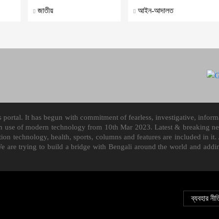
জাতীয়
আইন-আদালত
ortal. It has begun with commitment of fearless, investigative, informa
m use of modern technology from 10th Mar 2023. Latest & breaking news
mation technology, health, sports, columns and features are included in 
We are trying to build a bridge with Bengali around the world and ad
ব্যবহার নীত