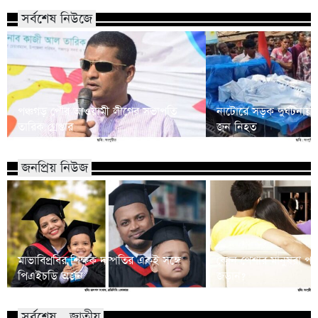
সর্বশেষ নিউজে
পঞ্চগড় পৌর আওয়ামী লীগের সভাপতি
নাটোরে সড়ক দুর্ঘটনায়
তারিক গ্রেপ্তার
জন নিহত
জনপ্রিয় নিউজ
মাভাবিপ্রবির শিক্ষক দম্পতির একই সঙ্গে
কোন পেশার মানুষরা পর
পিএইচডি অর্জন
জড়ান?
সর্বশেষ - জাতীয়