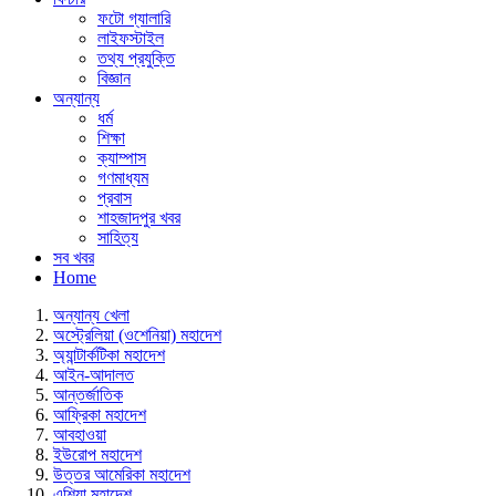
ফটো গ্যালারি
লাইফস্টাইল
তথ্য প্রযুক্তি
বিজ্ঞান
অন্যান্য
ধর্ম
শিক্ষা
ক্যাম্পাস
গণমাধ্যম
প্রবাস
শাহজাদপুর খবর
সাহিত্য
সব খবর
Home
অন্যান্য খেলা
অস্ট্রেলিয়া (ওশেনিয়া) মহাদেশ
অ্যান্টার্কটিকা মহাদেশ
আইন-আদালত
আন্তর্জাতিক
আফ্রিকা মহাদেশ
আবহাওয়া
ইউরোপ মহাদেশ
উত্তর আমেরিকা মহাদেশ
এশিয়া মহাদেশ