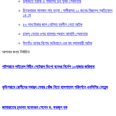
দুমকিতে ইয়াবা ও গাঁজাসহ দুই যুবক গ্রেফতার
চিত্রনায়ক সালমান শাহ হত্যা : সামীরাসহ ১১ জনের বিরুদ্ধে প্রতিবেদন
১৪ মে
৫০ লাখ টাকার জাল নোটসহ যুবলীগ নেতা আটক
চাকসু নেতার ওপর হামলার প্রধান আসামি গ্রেফতার
ঈদগাঁও থানার বিশেষ অভিযানে এক মদ ব্যাবসায়ী আটক
আপনার জন্য নির্বাচিত
পাটগ্রামে লাইসেন্স বিহীন পেট্রোল ডিপো বন্ধের নির্দেশ ১০হাজার জরিমানা
কুড়িগ্রামে রোগীদের স্বাস্থ্য সেবার খোঁজ নিতে হাসপাতাল পরিদর্শনে এনসিপির নেতৃবৃন্দ
জামায়াতের চূড়ান্ত মনোনয়ন পেলেন ড. ফয়জুল হক