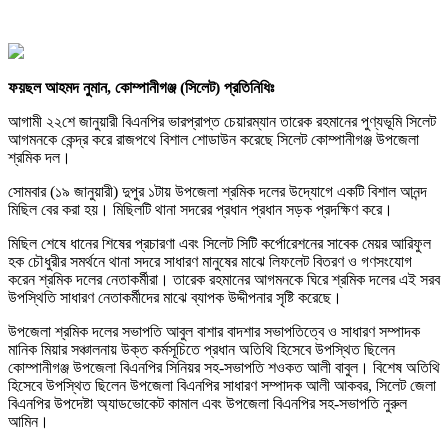
ফয়ছল আহমদ নুমান, কোম্পানীগঞ্জ (সিলেট) প্রতিনিধিঃ
আগামী ২২শে জানুয়ারী বিএনপির ভারপ্রাপ্ত চেয়ারম্যান তারেক রহমানের পুণ্যভূমি সিলেট
আগমনকে কেন্দ্র করে রাজপথে বিশাল শোডাউন করেছে সিলেট কোম্পানীগঞ্জ উপজেলা
শ্রমিক দল।
সোমবার (১৯ জানুয়ারী) দুপুর ১টায় উপজেলা শ্রমিক দলের উদ্যোগে একটি বিশাল আনন্দ
মিছিল বের করা হয়। মিছিলটি থানা সদরের প্রধান প্রধান সড়ক প্রদক্ষিণ করে।
মিছিল শেষে ধানের শিষের প্রচারণা এবং সিলেট সিটি কর্পোরেশনের সাবেক মেয়র আরিফুল
হক চৌধুরীর সমর্থনে থানা সদরে সাধারণ মানুষের মাঝে লিফলেট বিতরণ ও গণসংযোগ
করেন শ্রমিক দলের নেতাকর্মীরা। তারেক রহমানের আগমনকে ঘিরে শ্রমিক দলের এই সরব
উপস্থিতি সাধারণ নেতাকর্মীদের মাঝে ব্যাপক উদ্দীপনার সৃষ্টি করেছে।
উপজেলা শ্রমিক দলের সভাপতি আবুল বাশার বাদশার সভাপতিত্বে ও সাধারণ সম্পাদক
মানিক মিয়ার সঞ্চালনায় উক্ত কর্মসূচিতে প্রধান অতিথি হিসেবে উপস্থিত ছিলেন
কোম্পানীগঞ্জ উপজেলা বিএনপির সিনিয়র সহ-সভাপতি শওকত আলী বাবুল। বিশেষ অতিথি
হিসেবে উপস্থিত ছিলেন উপজেলা বিএনপির সাধারণ সম্পাদক আলী আকবর, সিলেট জেলা
বিএনপির উপদেষ্টা অ্যাডভোকেট কামাল এবং উপজেলা বিএনপির সহ-সভাপতি নুরুল
আমিন।