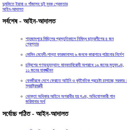
দুমকিতে ইয়াবা ও গাঁজাসহ দুই যুবক গ্রেফতার
আইন-আদালত
সর্বশেষ - আইন-আদালত
শাহজাদপুরে মিছিলের প্রস্তুতিকালে নিষিদ্ধ ছাত্রলীগের ৪ জন
গ্রেপ্তার
মোমিন মেহেদী-শান্তা ফারজানাসহ ৬ জনকে কারাগারে পাঠানোর নির্দেশ
চব্বিশের গণঅভ্যুত্থান: মানবতাবিরোধী অপরাধে ১৬ জনের মৃত্যুদণ্ড,
১১ জনের যাবজ্জীবন
বেনজীরকে দেশে ফেরাতে আইনি ও কূটনৈতিক প্রচেষ্টা চালাচ্ছে সরকার :
স্বরাষ্ট্রমন্ত্রী
ভোক্তা অধিকার আইনে অপরাধীর হয় দণ্ড, অভিযোগকারী পান
জরিমানার অর্থ
সর্বোচ্চ পঠিত - আইন-আদালত