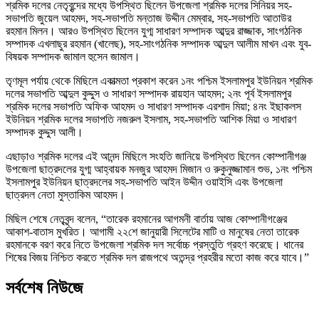
শ্রমিক দলের নেতৃবৃন্দের মধ্যে উপস্থিত ছিলেন উপজেলা শ্রমিক দলের সিনিয়র সহ-
সভাপতি জুয়েল আহমদ, সহ-সভাপতি মন্তাজ উদ্দীন মেম্বার, সহ-সভাপতি আতাউর
রহমান মিলন। আরও উপস্থিত ছিলেন যুগ্ম সাধারণ সম্পাদক আব্দুর রাজ্জাক, সাংগঠনিক
সম্পাদক এখলাছুর রহমান (খালেছ), সহ-সাংগঠনিক সম্পাদক আব্দুল আলীম মাখন এবং যুব-
বিষয়ক সম্পাদক জামাল হুসেন জামাল।
তৃণমূল পর্যায় থেকে মিছিলে একাত্মতা প্রকাশ করেন ১নং পশ্চিম ইসলামপুর ইউনিয়ন শ্রমিক
দলের সভাপতি আব্দুল কুদ্দুস ও সাধারণ সম্পাদক রায়হান আহমদ; ২নং পূর্ব ইসলামপুর
শ্রমিক দলের সভাপতি অফিক আহমদ ও সাধারণ সম্পাদক এরশাদ মিয়া; ৪নং ইছাকলস
ইউনিয়ন শ্রমিক দলের সভাপতি নজরুল ইসলাম, সহ-সভাপতি আশিক মিয়া ও সাধারণ
সম্পাদক কুদ্দুস আলী।
এছাড়াও শ্রমিক দলের এই আনন্দ মিছিলে সংহতি জানিয়ে উপস্থিত ছিলেন কোম্পানীগঞ্জ
উপজেলা ছাত্রদলের যুগ্ম আহ্বায়ক মনজুর আহমদ মিজান ও রুকুনুজ্জামান শুভ, ১নং পশ্চিম
ইসলামপুর ইউনিয়ন ছাত্রদলের সহ-সভাপতি আইন উদ্দীন ওয়াইসি এবং উপজেলা
ছাত্রদল নেতা মুস্তাকিম আহমদ।
মিছিল শেষে নেতৃবৃন্দ বলেন, “তারেক রহমানের আগমনী বার্তায় আজ কোম্পানীগঞ্জের
আকাশ-বাতাস মুখরিত। আগামী ২২শে জানুয়ারী সিলেটের মাটি ও মানুষের নেতা তারেক
রহমানকে বরণ করে নিতে উপজেলা শ্রমিক দল সর্বোচ্চ প্রস্তুতি গ্রহণ করেছে। ধানের
শিষের বিজয় নিশ্চিত করতে শ্রমিক দল রাজপথে অতন্দ্র প্রহরীর মতো কাজ করে যাবে।”
সর্বশেষ নিউজে