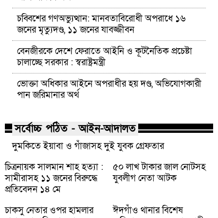
চব্বিশের গণঅভ্যুত্থান: মানবতাবিরোধী অপরাধে ১৬
জনের মৃত্যুদণ্ড, ১১ জনের যাবজ্জীবন
বেনজীরকে দেশে ফেরাতে আইনি ও কূটনৈতিক প্রচেষ্টা
চালাচ্ছে সরকার : স্বরাষ্ট্রমন্ত্রী
ভোক্তা অধিকার আইনে অপরাধীর হয় দণ্ড, অভিযোগকারী
পান জরিমানার অর্থ
সর্বোচ্চ পঠিত - আইন-আদালত
দুমকিতে ইয়াবা ও গাঁজাসহ দুই যুবক গ্রেফতার
চিত্রনায়ক সালমান শাহ হত্যা :
৫০ লাখ টাকার জাল নোটসহ
সামীরাসহ ১১ জনের বিরুদ্ধে
যুবলীগ নেতা আটক
প্রতিবেদন ১৪ মে
চাকসু নেতার ওপর হামলার
ঈদগাঁও থানার বিশেষ