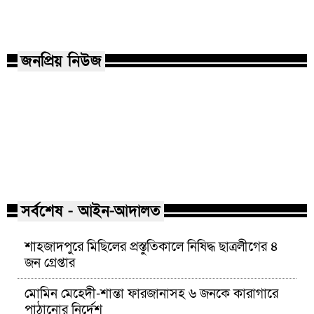
হামের উপসর্গে আরও ৩ জন শিশু
নারায়ণগঞ্জে গ্যাস 
মৃত্যু
একই পরিবারের দগ্ধ
জনপ্রিয় নিউজ
মাভাবিপ্রবির শিক্ষক দম্পতির একই
কোন পেশার মানুষরা
সঙ্গে পিএইচডি অর্জন
জড়ান?
সর্বশেষ - আইন-আদালত
শাহজাদপুরে মিছিলের প্রস্তুতিকালে নিষিদ্ধ ছাত্রলীগের ৪
জন গ্রেপ্তার
মোমিন মেহেদী-শান্তা ফারজানাসহ ৬ জনকে কারাগারে
পাঠানোর নির্দেশ