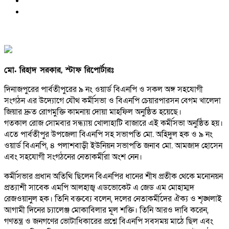
মো. রিহাদ সরকার, স্টাফ রিপোর্টারঃ
দিনাজপুরের পার্বতীপুরের ৯ নং ওয়ার্ড বিএনপি ও সকল অঙ্গ সহযোগী
সংগঠন এর উদ্যোগে যৌথ কর্মীসভা ও বিএনপি চেয়ারপারসন বেগম খালেদা
জিয়ার দ্রুত রোগমুক্তি কামনায় দোয়া মাহফিল অনুষ্ঠিত হয়েছে।
গতকাল রোজ সোমবার সন্ধ্যায় খোলাহাটি বাজারে এই কর্মীসভা অনুষ্ঠিত হয়।
এতে পার্বতীপুর উপজেলা বিএনপি সহ সভাপতি মো. অহিদুল হক ও ৯ নং
ওয়ার্ড বিএনপি, ৪ পলাশবাড়ী ইউনিয়ন সভাপতি জনাব মো. আমজাদ হোসেন
এবং সহযোগী সংগঠনের নেতাকর্মীরা অংশ নেন।
কর্মীসভার প্রধান অতিথি ছিলেন বিএনপির ধানের শীষ প্রতীক থেকে মনোনয়ন
প্রত্যাশী সাবেক এমপি আলহাজ্ব এডভোকেট এ জেড এম মোহাম্মদ
রেজওয়ানুল হক। তিনি বক্তব্যে বলেন, দলের নেতাকর্মীদের ঐক্য ও শৃঙ্খলাই
আগামী দিনের চ্যালেঞ্জ মোকাবিলার মূল শক্তি। তিনি আরও দাবি করেন,
গণতন্ত্র ও জনগণের ভোটাধিকারের প্রশ্নে বিএনপি সবসময় মাঠে ছিল এবং