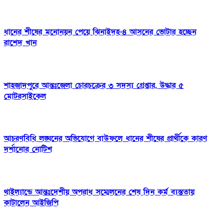
ধানের শীষের মনোনয়ন পেয়ে ঝিনাইদহ-৪ আসনের ভোটার হচ্ছেন
রাশেদ খান
শাহজাদপুরে আন্তঃজেলা চোরচক্রের ৩ সদস্য গ্রেপ্তার, উদ্ধার ৫
মোটরসাইকেল
আচরণবিধি লঙ্ঘনের অভিযোগে বাউফলে ধানের শীষের প্রার্থীকে কারণ
দর্শানোর নোটিশ
থাইল্যান্ডে আন্তঃদেশীয় অপরাধ সম্মেলনের শেষ দিন কর্ম ব্যস্ততায়
কাটালেন আইজিপি