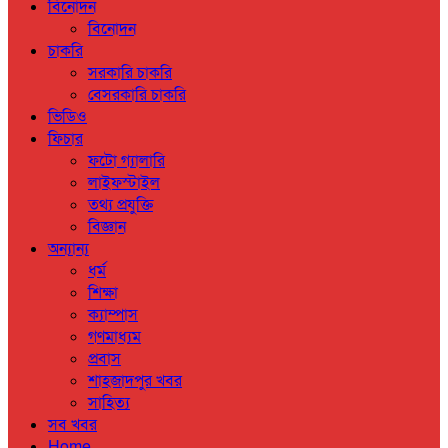
বিনোদন
বিনোদন
চাকরি
সরকারি চাকরি
বেসরকারি চাকরি
ভিডিও
ফিচার
ফটো গ্যালারি
লাইফস্টাইল
তথ্য প্রযুক্তি
বিজ্ঞান
অন্যান্য
ধর্ম
শিক্ষা
ক্যাম্পাস
গণমাধ্যম
প্রবাস
শাহজাদপুর খবর
সাহিত্য
সব খবর
Home