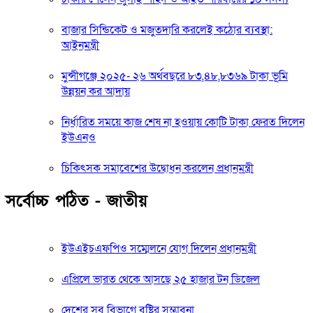
বাজার সিন্ডিকেট ও মজুতদারি করলেই কঠোর ব্যবস্থা:
আইনমন্ত্রী
মুন্সীগঞ্জে ২০২৫- ২৬ অর্থবছরে ৮৩,৪৮,৮৩৬৯ টাকা ভূমি
উন্নয়ন কর আদায়
নির্ধারিত সময়ে কাজ শেষ না হওয়ায় কোটি টাকা ফেরত দিলেন
ইউএনও
চিকিৎসক সমাবেশের উদ্বোধন করলেন প্রধানমন্ত্রী
সর্বোচ্চ পঠিত - জাতীয়
ইউএইচএফপিও সম্মেলনে যোগ দিলেন প্রধানমন্ত্রী
এপ্রিলে ভারত থেকে আসছে ২৫ হাজার টন ডিজেল
দেশের সব বিভাগে বৃষ্টির সম্ভাবনা