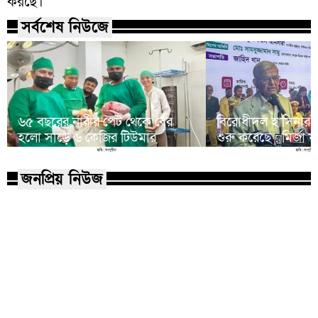
করছে।
সর্বশেষ নিউজে
৬৫ বছরের নারীর পেট থেকে বের
বিরোধীদল হাসিনার 
হলো সাড়ে ৬ কেজির টিউমার
শুরু করেছে : মির্জা
জনপ্রিয় নিউজ
মাভাবিপ্রবির শিক্ষক দম্পতির একই
কোন পেশার মানুষরা
সঙ্গে পিএইচডি অর্জন
জড়ান?