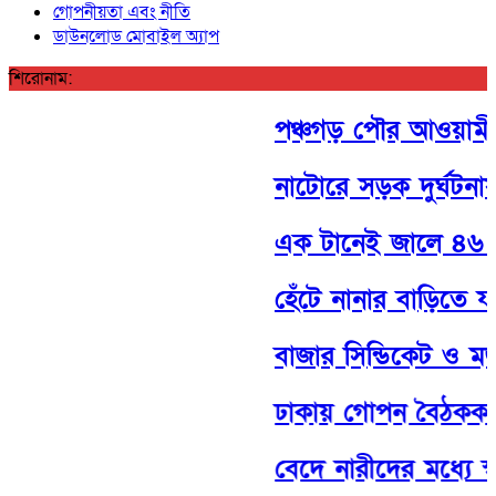
গোপনীয়তা এবং নীতি
ডাউনলোড মোবাইল অ্যাপ
শিরোনাম:
পঞ্চগড় পৌর আওয়ামী লী
নাটোরে সড়ক দুর্ঘটনা
এক টানেই জালে ৪৬ ম
হেঁটে নানার বাড়িতে যা
বাজার সিন্ডিকেট ও মজুত
ঢাকায় গোপন বৈঠককাল
বেদে নারীদের মধ্যে স্ব