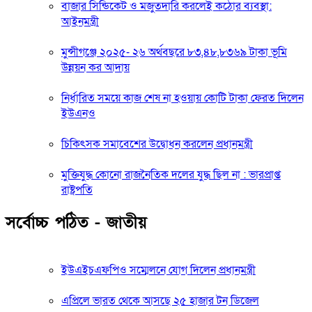
বাজার সিন্ডিকেট ও মজুতদারি করলেই কঠোর ব্যবস্থা:
আইনমন্ত্রী
মুন্সীগঞ্জে ২০২৫- ২৬ অর্থবছরে ৮৩,৪৮,৮৩৬৯ টাকা ভূমি
উন্নয়ন কর আদায়
নির্ধারিত সময়ে কাজ শেষ না হওয়ায় কোটি টাকা ফেরত দিলেন
ইউএনও
চিকিৎসক সমাবেশের উদ্বোধন করলেন প্রধানমন্ত্রী
মুক্তিযুদ্ধ কোনো রাজনৈতিক দলের যুদ্ধ ছিল না : ভারপ্রাপ্ত
রাষ্ট্রপতি
সর্বোচ্চ পঠিত - জাতীয়
ইউএইচএফপিও সম্মেলনে যোগ দিলেন প্রধানমন্ত্রী
এপ্রিলে ভারত থেকে আসছে ২৫ হাজার টন ডিজেল