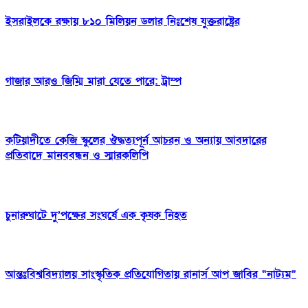
ইসরাইলকে রক্ষায় ৮১০ মিলিয়ন ডলার নিঃশেষ যুক্তরাষ্ট্রের
গাজার আরও জিম্মি মারা যেতে পারে: ট্রাম্প
কটিয়াদীতে কেজি স্কুলের ঔদ্ধত্যপূর্ন আচরন ও অন্যায় আবদারের
প্রতিবাদে মানববন্ধন ও স্মারকলিপি
চুনারুঘাটে দু’পক্ষের সংঘর্ষে এক কৃষক নিহত
আন্তঃবিশ্ববিদ্যালয় সাংস্কৃতিক প্রতিযোগিতায় রানার্স আপ জাবির “নাট্যম”