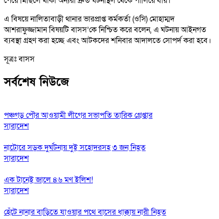
পেয়ে মিছিলে থাকা অন্যরা দ্রুত ঘটনাস্থল থেকে পালিয়ে যায়।
এ বিষয়ে নালিতাবাড়ী থানার ভারপ্রাপ্ত কর্মকর্তা (ওসি) মোহাম্মদ
আশরাফুজ্জামান বিষয়টি বাসস’কে নিশ্চিত করে বলেন, এ ঘটনায় আইনগত
ব্যবস্থা গ্রহণ করা হচ্ছে এবং আটকদের শনিবার আদালতে সোপর্দ করা হবে।
সূত্রঃ বাসস
সর্বশেষ নিউজে
পঞ্চগড় পৌর আওয়ামী লীগের সভাপতি তারিক গ্রেপ্তার
সারাদেশ
নাটোরে সড়ক দুর্ঘটনায় দুই সহোদরসহ ৩ জন নিহত
সারাদেশ
এক টানেই জালে ৪৬ মণ ইলিশ!
সারাদেশ
হেঁটে নানার বাড়িতে যাওয়ার পথে বাসের ধাক্কায় নারী নিহত