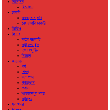
বিনোদন
বিনোদন
চাকরি
সরকারি চাকরি
বেসরকারি চাকরি
ভিডিও
ফিচার
ফটো গ্যালারি
লাইফস্টাইল
তথ্য প্রযুক্তি
বিজ্ঞান
অন্যান্য
ধর্ম
শিক্ষা
ক্যাম্পাস
গণমাধ্যম
প্রবাস
শাহজাদপুর খবর
সাহিত্য
সব খবর
Home