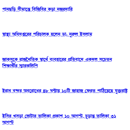
পানছড়ি সীমান্তে বিজিবির কড়া নজরদারি
স্বাস্থ্য অধিদপ্তরের পরিচালক হলেন ডা. নুরুল ইসলাম
জাকসুকে রাজনৈতিক স্বার্থে ব্যবহারের প্রতিবাদে একদল সচেতন
শিক্ষার্থীর স্মারকলিপি
ইরান বন্দর অবরোধের ৪৮ ঘণ্টায় ১০টি জাহাজ ফেরত পাঠিয়েছে যুক্তরাষ্ট্র
ইসির খসড়া ভোটার তালিকা প্রকাশ ১০ আগস্ট, চূড়ান্ত তালিকা ৩১
আগস্ট