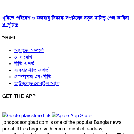
খুবিতে পরিবেশ ও জলবায়ু বিষয়ক সংগঠনের নতুন দায়িত্ব পেল কারিনা
ও সুমিত
অন্যান্য
আমাদের সম্পর্কে
যোগাযোগ
নীতি ও শর্ত
ব্যবহার নীতি ও শর্ত
গোপনীয়তা এবং নীতি
ডাউনলোড মোবাইল অ্যাপ
GET THE APP
jonopodsongbad.com is one of the popular Bangla news
portal. It has begun with commitment of fearless,