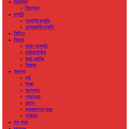
বিনোদন
বিনোদন
চাকরি
সরকারি চাকরি
বেসরকারি চাকরি
ভিডিও
ফিচার
ফটো গ্যালারি
লাইফস্টাইল
তথ্য প্রযুক্তি
বিজ্ঞান
অন্যান্য
ধর্ম
শিক্ষা
ক্যাম্পাস
গণমাধ্যম
প্রবাস
শাহজাদপুর খবর
সাহিত্য
সব খবর
Home