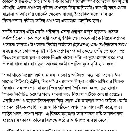
কোনো যৌক্তিকতা নেই। আমরা এবার ৯টি সাধারণ শিক্ষা বোর্ডকে এক সুতায়
বেঁধেছি, একক প্রশ্নপত্রে পরীক্ষা নেওয়ার সিদ্ধান্ত নিয়েছি। আগামী বছর থেকে
মাদ্রাসা ও কারিগরি বোর্ডের ক্ষেত্রেও বাংলা, ইংরেজির মতো সাধারণ
বিষয়গুলোর পরীক্ষা অভিন্ন প্রশ্নপত্রে একযোগে অনুষ্ঠিত হবে।’
চলতি বছরের এইচএসসি পরীক্ষায় একক প্রশ্নপত্র চালুর চ্যালেঞ্জ প্রসঙ্গে
কর্মকর্তাদের সতর্ক করে মন্ত্রী বলেন, ‘বিজি প্রেস থেকে সঠিক নিয়মে প্রশ্নপত্র
পাঠানো হয়েছে। উপজেলা নির্বাহী কর্মকর্তা (ইউএনও) এবং সংশ্লিষ্টদের সাথে
সমন্বয় করে কোড অনুযায়ী সঠিক প্রশ্নপত্র পরীক্ষা কেন্দ্রে পৌঁছাতে হবে। প্রশ্ন
বিতরণে কোনো ভুল বা কোড বিভ্রাট ঘটলে ‘সরি’ বা দুঃখ প্রকাশ করে পার
পাওয়া যাবে না। যার ভুল, তাকেই কঠোর শাস্তির মুখোমুখি হতে হবে।’
শিক্ষা খাতে নিয়োগ জট ও মামলা সংক্রান্ত জটিলতা নিয়ে মন্ত্রী বলেন, ‘নয়
মাসের পিটিআই ট্রেনিং, পিএসসির ব্যাকলগ কিংবা এনটিআরসিএ’র শিক্ষক
নিয়োগে সব জায়গায় মামলা দিয়ে স্থবিরতা তৈরি করা হচ্ছে। ১৫ হাজার
শিক্ষক নির্বাচিত হওয়ার পরও মামলা করে নিয়োগ আটকে দেওয়া হয়েছে।
একটি গ্রুপ ও অ্যাসোসিয়েশনের কিছু লোক এই মামলার সাথে জড়িত। আমি
তাদের চিহ্নিত করছি। যারা জাতি গঠনের অগ্রযাত্রায় বাধা সৃষ্টি করে, তারা
রাষ্ট্রের শত্রু, দেশের শত্রু। এ বিষয়ে মহামান্য আদালতের দৃষ্টি আকর্ষণ করা
হয়েছে। সরকারও তাদের বিরুদ্ধে কঠোর আইনগত ব্যবস্থা নেবে।’