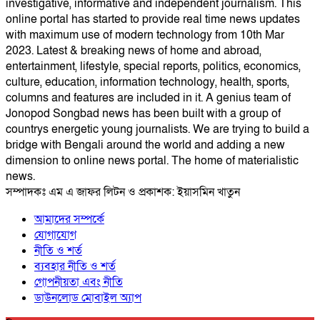
investigative, informative and independent journalism. This
online portal has started to provide real time news updates
with maximum use of modern technology from 10th Mar
2023. Latest & breaking news of home and abroad,
entertainment, lifestyle, special reports, politics, economics,
culture, education, information technology, health, sports,
columns and features are included in it. A genius team of
Jonopod Songbad news has been built with a group of
countrys energetic young journalists. We are trying to build a
bridge with Bengali around the world and adding a new
dimension to online news portal. The home of materialistic
news.
সম্পাদকঃ এম এ জাফর লিটন ও প্রকাশক: ইয়াসমিন খাতুন
আমাদের সম্পর্কে
যোগাযোগ
নীতি ও শর্ত
ব্যবহার নীতি ও শর্ত
গোপনীয়তা এবং নীতি
ডাউনলোড মোবাইল অ্যাপ