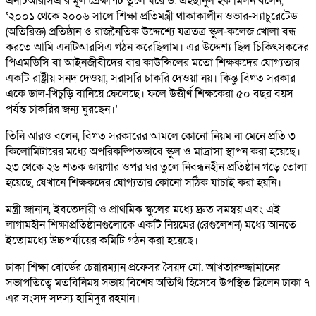
এনটিআরসিএ’র মূল প্রেক্ষাপট তুলে ধরে ড. এহছানুল হক মিলন বলেন,
‘২০০১ থেকে ২০০৬ সালে শিক্ষা প্রতিমন্ত্রী থাকাকালীন ওভার-স্যাচুরেটেড
(অতিরিক্ত) প্রতিষ্ঠান ও রাজনৈতিক উদ্দেশ্যে যত্রতত্র স্কুল-কলেজ খোলা বন্ধ
করতে আমি এনটিআরসিএ গঠন করেছিলাম। এর উদ্দেশ্য ছিল চিকিৎসকদের
পিএমডিসি বা আইনজীবীদের বার কাউন্সিলের মতো শিক্ষকদের যোগ্যতার
একটি রাষ্ট্রীয় সনদ দেওয়া, সরাসরি চাকরি দেওয়া নয়। কিন্তু বিগত সরকার
একে ডাল-খিচুড়ি বানিয়ে ফেলেছে। ফলে উত্তীর্ণ শিক্ষকেরা ৫০ বছর বয়স
পর্যন্ত চাকরির জন্য ঘুরছেন।’
তিনি আরও বলেন, বিগত সরকারের আমলে কোনো নিয়ম না মেনে প্রতি ৩
কিলোমিটারের মধ্যে অপরিকল্পিতভাবে স্কুল ও মাদ্রাসা স্থাপন করা হয়েছে।
২৩ থেকে ২৬ শতক জায়গার ওপর ঘর তুলে নিবন্ধনহীন প্রতিষ্ঠান গড়ে তোলা
হয়েছে, যেখানে শিক্ষকদের যোগ্যতার কোনো সঠিক যাচাই করা হয়নি।
মন্ত্রী জানান, ইবতেদায়ী ও প্রাথমিক স্কুলের মধ্যে দ্রুত সমন্বয় এবং এই
লাগামহীন শিক্ষাপ্রতিষ্ঠানগুলোকে একটি নিয়মের (রেগুলেশন) মধ্যে আনতে
ইতোমধ্যে উচ্চপর্যায়ের কমিটি গঠন করা হয়েছে।
ঢাকা শিক্ষা বোর্ডের চেয়ারম্যান প্রফেসর সৈয়দ মো. আখতারুজ্জামানের
সভাপতিত্বে মতবিনিময় সভায় বিশেষ অতিথি হিসেবে উপস্থিত ছিলেন ঢাকা ৭
এর সংসদ সদস্য হামিদুর রহমান।