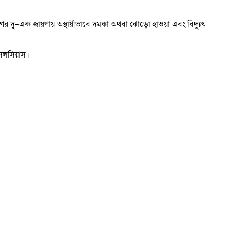
ের দু–এক জায়গায় অস্থায়ীভাবে দমকা অথবা ঝোড়ো হাওয়া এবং বিদ্যুৎ
সেলসিয়াস।