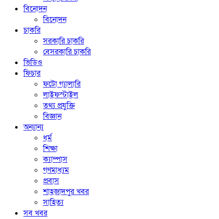
বিনোদন
বিনোদন
চাকরি
সরকারি চাকরি
বেসরকারি চাকরি
ভিডিও
ফিচার
ফটো গ্যালারি
লাইফস্টাইল
তথ্য প্রযুক্তি
বিজ্ঞান
অন্যান্য
ধর্ম
শিক্ষা
ক্যাম্পাস
গণমাধ্যম
প্রবাস
শাহজাদপুর খবর
সাহিত্য
সব খবর