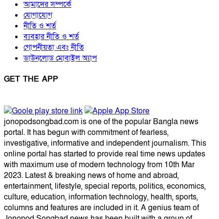
আমাদের সম্পর্কে
যোগাযোগ
নীতি ও শর্ত
ব্যবহার নীতি ও শর্ত
গোপনীয়তা এবং নীতি
ডাউনলোড মোবাইল অ্যাপ
GET THE APP
jonopodsongbad.com is one of the popular Bangla news
portal. It has begun with commitment of fearless,
investigative, informative and independent journalism. This
online portal has started to provide real time news updates
with maximum use of modern technology from 10th Mar
2023. Latest & breaking news of home and abroad,
entertainment, lifestyle, special reports, politics, economics,
culture, education, information technology, health, sports,
columns and features are included in it. A genius team of
Jonopod Songbad news has been built with a group of