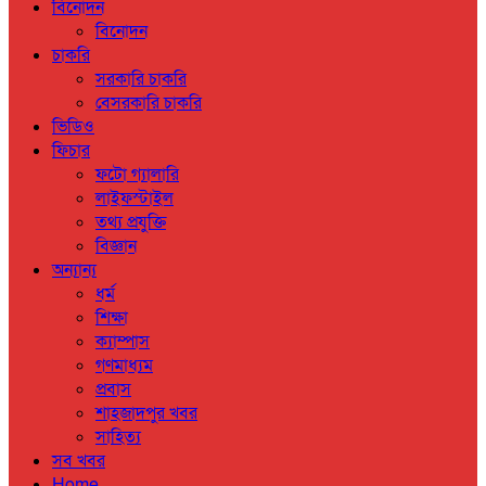
বিনোদন
বিনোদন
চাকরি
সরকারি চাকরি
বেসরকারি চাকরি
ভিডিও
ফিচার
ফটো গ্যালারি
লাইফস্টাইল
তথ্য প্রযুক্তি
বিজ্ঞান
অন্যান্য
ধর্ম
শিক্ষা
ক্যাম্পাস
গণমাধ্যম
প্রবাস
শাহজাদপুর খবর
সাহিত্য
সব খবর
Home