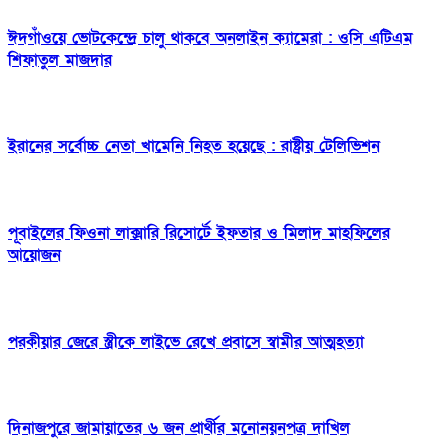
ঈদগাঁওয়ে ভোটকেন্দ্রে চালু থাকবে অনলাইন ক্যামেরা : ওসি এটিএম
শিফাতুল মাজদার
ইরানের সর্বোচ্চ নেতা খামেনি নিহত হয়েছে : রাষ্ট্রীয় টেলিভিশন
পূবাইলের ফিওনা লাক্সারি রিসোর্টে ইফতার ও মিলাদ মাহফিলের
আয়োজন
পরকীয়ার জেরে স্ত্রীকে লাইভে রেখে প্রবাসে স্বামীর আত্মহত্যা
দিনাজপুরে জামায়াতের ৬ জন প্রার্থীর মনোনয়নপত্র দাখিল