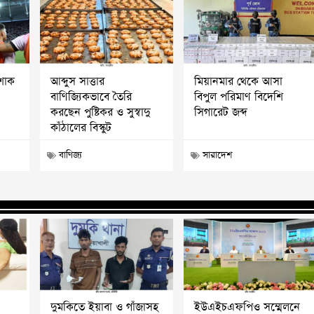
 শোক
আব্দুস সাত্তার
মিয়ানমার থেকে আসা
বাণিজ্যিকভাবে তৈরি
বিপুল পরিমাণ বিদেশি
করছেন পুষ্টিকর ও সুস্বাদু
সিগারেট জব্দ
কাঁঠালের বিস্কুট
বাণিজ্য
সারাদেশ
দুমকিতে ইয়াবা ও গাঁজাসহ
ইউএইচএফপিও সম্মেলনে