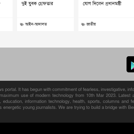
?
দুই যুবক গ্রেফতার
যোগ দিলেন প্রধানমন্ত্রী
আইন-আদালত
জাতীয়
portal. It has begun with commitment of fearless, investigative, info
h maximum use of modern technology from 10th Mar 2023. Latest 
ure, education, information technology, health, sports, columns and
 energetic young journalists. We are trying to build a bridge with B