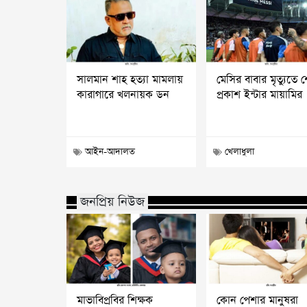
সালমান শাহ হত্যা মামলায়
মেসির বাবার মৃত্যুতে
কারাগারে খলনায়ক ডন
প্রকাশ ইন্টার মায়ামির
আইন-আদালত
খেলাধুলা
জনপ্রিয় নিউজ
মাভাবিপ্রবির শিক্ষক
কোন পেশার মানুষরা