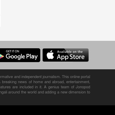
rmative and independent journalism. This online portal
& breaking news of home and abroad, entertainment,
 features are included in it. A genius team of Jonopod
engali around the world and adding a new dimension to