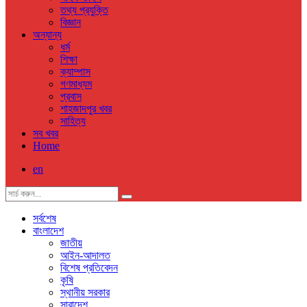
তথ্য প্রযুক্তি
বিজ্ঞান
অন্যান্য
ধর্ম
শিক্ষা
ক্যাম্পাস
গণমাধ্যম
প্রবাস
শাহজাদপুর খবর
সাহিত্য
সব খবর
Home
en
সর্বশেষ
বাংলাদেশ
জাতীয়
আইন-আদালত
বিশেষ প্রতিবেদন
কৃষি
স্থানীয় সরকার
সারাদেশ