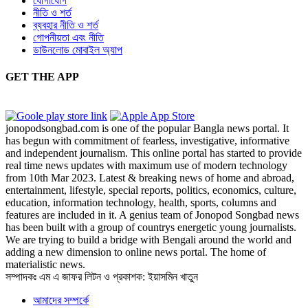
যোগাযোগ
নীতি ও শর্ত
ব্যবহার নীতি ও শর্ত
গোপনীয়তা এবং নীতি
ডাউনলোড মোবাইল অ্যাপ
GET THE APP
jonopodsongbad.com is one of the popular Bangla news portal. It
has begun with commitment of fearless, investigative, informative
and independent journalism. This online portal has started to provide
real time news updates with maximum use of modern technology
from 10th Mar 2023. Latest & breaking news of home and abroad,
entertainment, lifestyle, special reports, politics, economics, culture,
education, information technology, health, sports, columns and
features are included in it. A genius team of Jonopod Songbad news
has been built with a group of countrys energetic young journalists.
We are trying to build a bridge with Bengali around the world and
adding a new dimension to online news portal. The home of
materialistic news.
সম্পাদকঃ এম এ জাফর লিটন ও প্রকাশক: ইয়াসমিন খাতুন
আমাদের সম্পর্কে