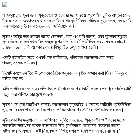
মধ্যপ্রাচ্যের যুদ্ধ বন্ধে যুক্তরাষ্ট্র ও ইরানের মধ্যে হওয়া প্রাথমিক চুক্তি বাস্তবায়নের
বিষয়ে সংলাপ অব্যাহত রাখতে কয়েকটি দেশের কূটনীতিকরা শনিবার সুইজারল্যান্ডের একটি
অবকাশকেন্দ্রে বৈঠক করেছেন বলে জানিয়েছে বার্ন।
সুইস পররাষ্ট্র মন্ত্রণালয়ের বরাতে জেনেভা থেকে এএফপি জানায়, মধ্য সুইজারল্যান্ডের
লুসার্নের কাছে অবস্থিত বিলাসবহুল বুর্গেনস্টক রিসোর্টে কূটনীতিকদের মধ্যে আলোচনা
চলছে। তবে এ বিষয়ে আর কোনো বিস্তারিত তথ্য দেওয়া হয়নি।
একটি কূটনৈতিক সূত্র এএফপিকে জানিয়েছে, শনিবারের আলোচনাগুলো মূলত
প্রস্তুতিমূলক পর্যায়ের।
রিসোর্ট কমপ্লেক্সটিতে উচ্চপর্যায়ের বৈঠক শুক্রবার অনুষ্ঠিত হওয়ার কথা ছিল। কিন্তু তা
বাতিল করা হয়।
এদিকে শনিবার লেবাননের দক্ষিণাঞ্চলে ইসরায়েলের প্রাণঘাতী হামলার পর পুরো প্রক্রিয়াটি
নতুন করে অনিশ্চয়তার মুখে পড়েছে।
সুইস গণমাধ্যম আরটিএস জানায়, আলোচনায় যুক্তরাষ্ট্র ও ইরানের কারিগরি প্রতিনিধিদল
ছাড়াও মধ্যস্থতাকারী দেশ কাতার ও পাকিস্তানের প্রতিনিধিরা উপস্থিত রয়েছেন।
সুইস পররাষ্ট্র মন্ত্রণালয় এক সংক্ষিপ্ত বিবৃতিতে বলেছে, ‘যুক্তরাষ্ট্র ও ইরানের মধ্যে
স্বাক্ষরিত সমঝোতা স্মারক বাস্তবায়ন নিয়ে বুর্গেনস্টকে আলোচনা সহজতর করতে
সুইজারল্যান্ড এখনো একটি নিরপেক্ষ ও নির্ভরযোগ্য পরিবেশ প্রদান করে যাচ্ছে।’