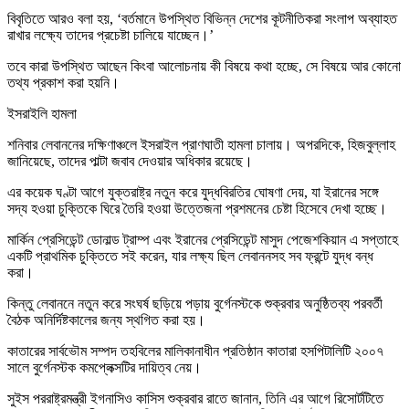
বিবৃতিতে আরও বলা হয়, ‘বর্তমানে উপস্থিত বিভিন্ন দেশের কূটনীতিকরা সংলাপ অব্যাহত
রাখার লক্ষ্যে তাদের প্রচেষ্টা চালিয়ে যাচ্ছেন।’
তবে কারা উপস্থিত আছেন কিংবা আলোচনায় কী বিষয়ে কথা হচ্ছে, সে বিষয়ে আর কোনো
তথ্য প্রকাশ করা হয়নি।
ইসরাইলি হামলা
শনিবার লেবাননের দক্ষিণাঞ্চলে ইসরাইল প্রাণঘাতী হামলা চালায়। অপরদিকে, হিজবুল্লাহ
জানিয়েছে, তাদের পাল্টা জবাব দেওয়ার অধিকার রয়েছে।
এর কয়েক ঘণ্টা আগে যুক্তরাষ্ট্র নতুন করে যুদ্ধবিরতির ঘোষণা দেয়, যা ইরানের সঙ্গে
সদ্য হওয়া চুক্তিকে ঘিরে তৈরি হওয়া উত্তেজনা প্রশমনের চেষ্টা হিসেবে দেখা হচ্ছে।
মার্কিন প্রেসিডেন্ট ডোনাল্ড ট্রাম্প এবং ইরানের প্রেসিডেন্ট মাসুদ পেজেশকিয়ান এ সপ্তাহে
একটি প্রাথমিক চুক্তিতে সই করেন, যার লক্ষ্য ছিল লেবাননসহ সব ফ্রন্টে যুদ্ধ বন্ধ
করা।
কিন্তু লেবাননে নতুন করে সংঘর্ষ ছড়িয়ে পড়ায় বুর্গেনস্টকে শুক্রবার অনুষ্ঠিতব্য পরবর্তী
বৈঠক অনির্দিষ্টকালের জন্য স্থগিত করা হয়।
কাতারের সার্বভৌম সম্পদ তহবিলের মালিকানাধীন প্রতিষ্ঠান কাতারা হসপিটালিটি ২০০৭
সালে বুর্গেনস্টক কমপ্লেক্সটির দায়িত্ব নেয়।
সুইস পররাষ্ট্রমন্ত্রী ইগনাসিও কাসিস শুক্রবার রাতে জানান, তিনি এর আগে রিসোর্টটিতে