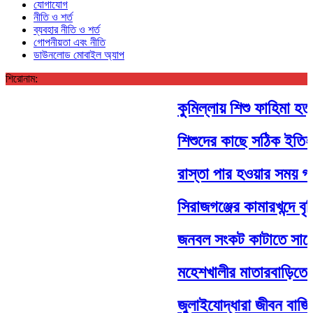
যোগাযোগ
নীতি ও শর্ত
ব্যবহার নীতি ও শর্ত
গোপনীয়তা এবং নীতি
ডাউনলোড মোবাইল অ্যাপ
শিরোনাম:
কুমিল্লায় শিশু ফাহিমা হত্য
শিশুদের কাছে সঠিক ইতিহাস 
রাস্তা পার হওয়ার সময় গাড়
সিরাজগঞ্জের কামারখন্দে বৃত্তি
জনবল সংকট কাটাতে সাড়ে ৩৪ 
মহেশখালীর মাতারবাড়িতে পৌঁ
জুলাইযোদ্ধারা জীবন বাজি রে