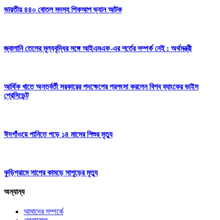
ভারতীয় ৪৪০ বোতল মদসহ পিকআপ ভ্যান আটক
জ্বালানি তেলের মূল্যবৃদ্ধির সঙ্গে আইএমএফ-এর শর্তের সম্পর্ক নেই : অর্থমন্ত্রী
আর্থিক খাতে অন্তর্বর্তী সরকারের পদক্ষেপের প্রশংসা করলেন বিশ্ব ব্যাংকের ভাইস
প্রেসিডেন্ট
ঈদগাঁওয়ে পানিতে পড়ে ১৪ মাসের শিশুর মৃত্যু
কুড়িগ্রামে সাপের কামড়ে সাপুড়ের মৃত্যু
অন্যান্য
আমাদের সম্পর্কে