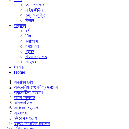
ফটো গ্যালারি
লাইফস্টাইল
তথ্য প্রযুক্তি
বিজ্ঞান
অন্যান্য
ধর্ম
শিক্ষা
ক্যাম্পাস
গণমাধ্যম
প্রবাস
শাহজাদপুর খবর
সাহিত্য
সব খবর
Home
অন্যান্য খেলা
অস্ট্রেলিয়া (ওশেনিয়া) মহাদেশ
অ্যান্টার্কটিকা মহাদেশ
আইন-আদালত
আন্তর্জাতিক
আফ্রিকা মহাদেশ
আবহাওয়া
ইউরোপ মহাদেশ
উত্তর আমেরিকা মহাদেশ
এশিয়া মহাদেশ