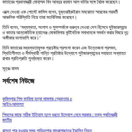
কাতারের প্রধানমন্ত্রী মোহাম্মদ বিন আবদুর রহমান আল থানির সঙ্গে বৈঠক করেছেন।
এক্সে দেওয়া এক পোস্টে কাসিস বলেন, যুক্তরাষ্ট্রুইরান সমঝোতা স্মারকের পরবর্তী
আঞ্চলিক পরিস্থিতি নিয়ে তারা মতবিনিময় করেছেন।
তিনি বলেন, ‘মধ্যস্থতা, সংলাপ ও সুসম্পর্ককে গুরুত্ব দেওয়া দেশ হিসেবে সুইজারল্যান্ড
ও কাতার আন্তর্জাতিক চ্যালেঞ্জ মোকাবিলায় কূটনৈতিক সমাধানকে সমর্থন করার বিষয়ে দৃঢ়
অঙ্গীকার ভাগাভাগি করে।’
তিনি কাতারের মধ্যস্থতামূলক প্রচেষ্টার প্রশংসা করেন এবং উত্তেজনা প্রশমন,
স্থিতিশীলতা ও দীর্ঘস্থায়ী শান্তি প্রতিষ্ঠার উদ্যোগে সুইজারল্যান্ডের সহায়তা অব্যাহত
রাখার প্রতিশ্রুতি পুনর্ব্যক্ত করেন।
সূত্রঃ বাসস
সর্বশেষ নিউজে
কুমিল্লায় শিশু ফাহিমা হত্যা মামলায় গ্রেফতার ৫
আইন-আদালত
শিশুদের কাছে সঠিক ইতিহাস তুলে ধরতে উদ্যোগ নেবে সরকার : তথ্য প্রতিমন্ত্রী
জাতীয়
রাস্তা পার হওয়ার সময় গাড়িচাপায় মাদরাসাছাত্র ইয়াসিন নিহত