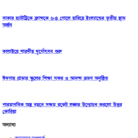
সাকার হ্যাটট্রিকে ফ্রান্সকে ৬-৪ গোলে হারিয়ে ইংল্যান্ডের তৃতীয় স্থান
অর্জন
কালাইয়ে শারদীয় দুর্গোৎসব শুরু
ঈদগাহ গ্রামার স্কুলের শিক্ষা সফর ও আনন্দ ভ্রমণ অনুষ্ঠিত
পারমাণবিক অস্ত্র বহনে সক্ষম রকেট লঞ্চার উন্মোচন করলো উত্তর
কোরিয়া
অন্যান্য