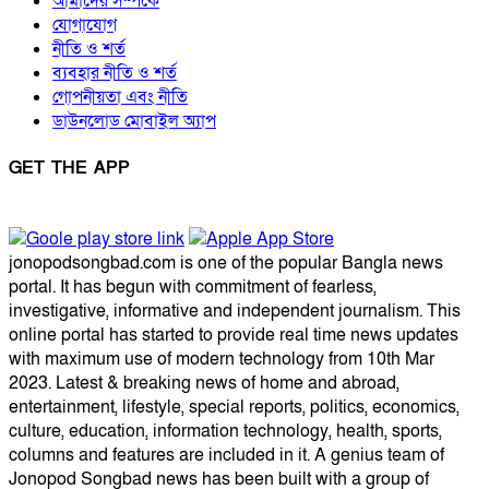
আমাদের সম্পর্কে
যোগাযোগ
নীতি ও শর্ত
ব্যবহার নীতি ও শর্ত
গোপনীয়তা এবং নীতি
ডাউনলোড মোবাইল অ্যাপ
GET THE APP
jonopodsongbad.com is one of the popular Bangla news
portal. It has begun with commitment of fearless,
investigative, informative and independent journalism. This
online portal has started to provide real time news updates
with maximum use of modern technology from 10th Mar
2023. Latest & breaking news of home and abroad,
entertainment, lifestyle, special reports, politics, economics,
culture, education, information technology, health, sports,
columns and features are included in it. A genius team of
Jonopod Songbad news has been built with a group of