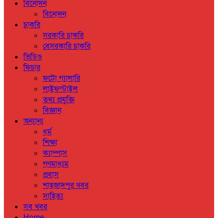
বিনোদন
বিনোদন
চাকরি
সরকারি চাকরি
বেসরকারি চাকরি
ভিডিও
ফিচার
ফটো গ্যালারি
লাইফস্টাইল
তথ্য প্রযুক্তি
বিজ্ঞান
অন্যান্য
ধর্ম
শিক্ষা
ক্যাম্পাস
গণমাধ্যম
প্রবাস
শাহজাদপুর খবর
সাহিত্য
সব খবর
Home