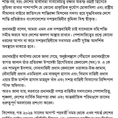
শক্তি নয়, বরং দেশের স্বাধীনতা সার্বভৌমত্ব রক্ষার অতন্দ্র প্রহরী হিসেবে
ভূমিকা রাখার পাশাপাশি যে কোনো প্রাকৃতিক দুর্যোগ মোকাবিলা এবং রাষ্ট্রীয়
সীমানার বাইরে জাতিসংঘ শান্তিরক্ষা মিশনের সদস্য হয়ে যুদ্ধবিধ্বস্ত দেশে
শান্তি প্রতিষ্ঠায়ও বাংলাদেশের সশস্ত্রবাহিনীর ভূমিকা বিশ্ব স্বীকৃত।
প্রধানমন্ত্রী বলেন, আমরা এমন এক সশস্ত্রবাহিনী চাই যাদেরকে বহি:শক্তি
সমীহ করবে আর দেশের জনগণ আস্থায় রাখবে। পেশাদারিত্বের প্রশ্নে কোনো
ধরনের আপস না করে সশস্ত্রবাহিনীকে সবসময় একটি সুউচ্চ আদর্শিক
অবস্থানে থাকতে হবে।
প্রধানমন্ত্রীর কার্যালয় থেকে জানা গেছে, অনুষ্ঠানস্থলে পৌঁছালে প্রধানমন্ত্রীকে
স্বাগত জানান তাঁর প্রতিরক্ষা উপদেষ্টা ব্রিগেডিয়ার জেনারেল (অব.) ড. এ কে
এম শামছুল ইসলাম, সেনাবাহিনী প্রধান জেনারেল ওয়াকার-উজ-জামান,
নৌবাহিনী প্রধান এডমিরাল এম নাজমুল হাসান এবং বিমান বাহিনী প্রধান
এয়ার চীফ মার্শাল হাসান মাহমুদ খাঁন এবং সশস্ত্র বাহিনী বিভাগের প্রিন্সিপাল
স্টাফ অফিসার।
আরও জানা যায়, দরবারে প্রধানমন্ত্রী সশস্ত্র বাহিনীর সদস্যদের পেশাদারিত্ব,
শৃঙ্খলা, দেশের সার্বিক নিরাপত্তা রক্ষা এবং আন্তর্জাতিক পরিমণ্ডলে তাদের
গুরুত্বপূর্ণ অবদানের প্রশংসা করেন।
বিশেষত, গত ২০২৪ সালের আগস্ট পরবর্তী সময় থেকে এখন পযর্ন্ত দেশের