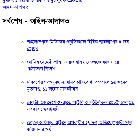
দুমকিতে ইয়াবা ও গাঁজাসহ দুই যুবক গ্রেফতার
আইন-আদালত
সর্বশেষ - আইন-আদালত
শাহজাদপুরে মিছিলের প্রস্তুতিকালে নিষিদ্ধ ছাত্রলীগের ৪ জন
গ্রেপ্তার
মোমিন মেহেদী-শান্তা ফারজানাসহ ৬ জনকে কারাগারে
পাঠানোর নির্দেশ
চব্বিশের গণঅভ্যুত্থান: মানবতাবিরোধী অপরাধে ১৬ জনের
মৃত্যুদণ্ড, ১১ জনের যাবজ্জীবন
বেনজীরকে দেশে ফেরাতে আইনি ও কূটনৈতিক প্রচেষ্টা চালাচ্ছে
সরকার : স্বরাষ্ট্রমন্ত্রী
ভোক্তা অধিকার আইনে অপরাধীর হয় দণ্ড, অভিযোগকারী পান
জরিমানার অর্থ