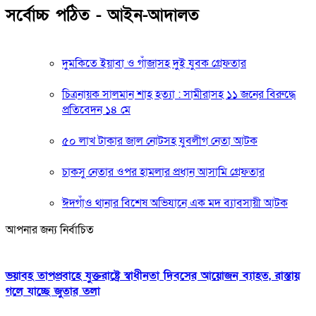
সর্বোচ্চ পঠিত - আইন-আদালত
দুমকিতে ইয়াবা ও গাঁজাসহ দুই যুবক গ্রেফতার
চিত্রনায়ক সালমান শাহ হত্যা : সামীরাসহ ১১ জনের বিরুদ্ধে
প্রতিবেদন ১৪ মে
৫০ লাখ টাকার জাল নোটসহ যুবলীগ নেতা আটক
চাকসু নেতার ওপর হামলার প্রধান আসামি গ্রেফতার
ঈদগাঁও থানার বিশেষ অভিযানে এক মদ ব্যাবসায়ী আটক
আপনার জন্য নির্বাচিত
ভয়াবহ তাপপ্রবাহে যুক্তরাষ্ট্রে স্বাধীনতা দিবসের আয়োজন ব্যাহত, রাস্তায়
গলে যাচ্ছে জুতার তলা