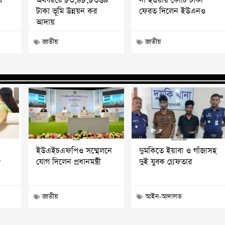
র
অর্থবছরে ৮৩,৪৮,৮৩৬৯
না হওয়ায় কোটি টাকা
টাকা ভূমি উন্নয়ন কর
ফেরত দিলেন ইউএনও
আদায়
জাতীয়
জাতীয়
ইউএইচএফপিও সম্মেলনে
দুমকিতে ইয়াবা ও গাঁজাসহ
?
যোগ দিলেন প্রধানমন্ত্রী
দুই যুবক গ্রেফতার
জাতীয়
আইন-আদালত