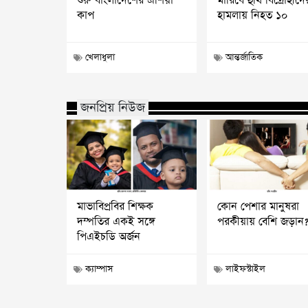
শুরু বাংলাদেশের এশিয়া
মারিবে হুথি বিদ্রোহীদে
কাপ
হামলায় নিহত ১০
খেলাধুলা
আন্তর্জাতিক
জনপ্রিয় নিউজ
মাভাবিপ্রবির শিক্ষক
কোন পেশার মানুষরা
দম্পতির একই সঙ্গে
পরকীয়ায় বেশি জড়ান
পিএইচডি অর্জন
ক্যাম্পাস
লাইফস্টাইল