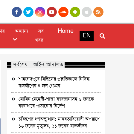
চার
অন্যান্য
সব
Home
EN
খবর
সর্বশেষ - আইন-আদালত
শাহজাদপুরে মিছিলের প্রস্তুতিকালে নিষিদ্ধ
ছাত্রলীগের ৪ জন গ্রেপ্তার
মোমিন মেহেদী-শান্তা ফারজানাসহ ৬ জনকে
কারাগারে পাঠানোর নির্দেশ
চব্বিশের গণঅভ্যুত্থান: মানবতাবিরোধী অপরাধে
১৬ জনের মৃত্যুদণ্ড, ১১ জনের যাবজ্জীবন