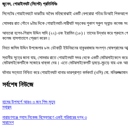
জুনেদ, গোয়াইনঘাট (সিলেট) প্রতিনিধিঃ
সিলেটের গোয়াইনঘাটে ভারতীয় অবৈধ মহিষবোঝাই একটি বেপরোয়া গতির ডিআই পিকআপের 
সোমবার রাত পৌনে ৯টার দিকে গোয়াইনঘাট-সারীঘাট সড়কের পুকাশ স্কুল অ্যান্ড কলেজ 
আহতরা হলেন-গিয়াস উদ্দিন সাদি (২২) এবং ইয়ামিন (১৮)। তাদের উদ্ধার করে প্রথমে গো
কলেজ হাসপাতালে প্রেরণ করেন।
নিহত জসিম উদ্দিন উপজেলার ৯নং ডৌবাড়ী ইউনিয়নের হাকুরবাজার সংলগ্ন ঘোষগ্রামের আব
স্থানীয় সূত্রে জানা যায়, সোমবার রাতে গোয়াইনঘাট সদর থেকে একটি মোটরসাইকেলে ক
মোটরসাইকেলটিকে সজোরে ধাক্কা দেয়। এতে মোটরসাইকেলটি দুমড়ে-মুচড়ে যায় এবং আরোহীর
ঘটনার সত্যতা নিশ্চিত করে গোয়াইনঘাট থানার ভারপ্রাপ্ত কর্মকর্তা (ওসি) মো. মনিরুজ্
সর্বশেষ নিউজে
হামের উপসর্গে আরও ৩ জন শিশু মৃত্যু
স্বাস্থ্য
নারায়ণগঞ্জে গ্যাস লিকেজ বিস্ফোরণে একই পরিবারের দগ্ধ ৩
সারাদেশ