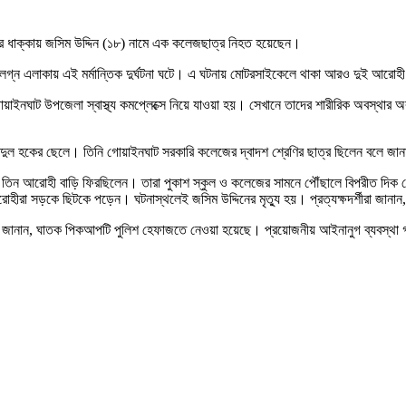
ধাক্কায় জসিম উদ্দিন (১৮) নামে এক কলেজছাত্র নিহত হয়েছেন।
সংলগ্ন এলাকায় এই মর্মান্তিক দুর্ঘটনা ঘটে। এ ঘটনায় মোটরসাইকেলে থাকা আরও দুই আর
য়াইনঘাট উপজেলা স্বাস্থ্য কমপ্লেক্সে নিয়ে যাওয়া হয়। সেখানে তাদের শারীরিক অবস্থা
্দুল হকের ছেলে। তিনি গোয়াইনঘাট সরকারি কলেজের দ্বাদশ শ্রেণির ছাত্র ছিলেন বলে জা
রে তিন আরোহী বাড়ি ফিরছিলেন। তারা পুকাশ স্কুল ও কলেজের সামনে পৌঁছালে বিপরীত দ
া সড়কে ছিটকে পড়েন। ঘটনাস্থলেই জসিম উদ্দিনের মৃত্যু হয়। প্রত্যক্ষদর্শীরা জানান,
জামান জানান, ঘাতক পিকআপটি পুলিশ হেফাজতে নেওয়া হয়েছে। প্রয়োজনীয় আইনানুগ ব্যবস্থা 