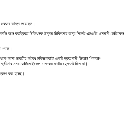
োহী গুরুতর আহত হয়েছেন।
র অবনতি হলে কর্তব্যরত চিকিৎসক উন্নত চিকিৎসার জন্য সিলেট এমএজি ওসমানী মেডিকেল
না গেছে।
িক থেকে আসা ভারতীয় অবৈধ মহিষবোঝাই একটি দ্রুতগামী ডিআই পিকআপ
 দুর্ঘটনার সময় মোটরসাইকেল চালকের মাথায় হেলমেট ছিল না।
গ্রহণ করা হচ্ছে।