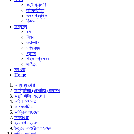
ফটো গ্যালারি
লাইফস্টাইল
তথ্য প্রযুক্তি
বিজ্ঞান
অন্যান্য
ধর্ম
শিক্ষা
ক্যাম্পাস
গণমাধ্যম
প্রবাস
শাহজাদপুর খবর
সাহিত্য
সব খবর
Home
অন্যান্য খেলা
অস্ট্রেলিয়া (ওশেনিয়া) মহাদেশ
অ্যান্টার্কটিকা মহাদেশ
আইন-আদালত
আন্তর্জাতিক
আফ্রিকা মহাদেশ
আবহাওয়া
ইউরোপ মহাদেশ
উত্তর আমেরিকা মহাদেশ
এশিয়া মহাদেশ