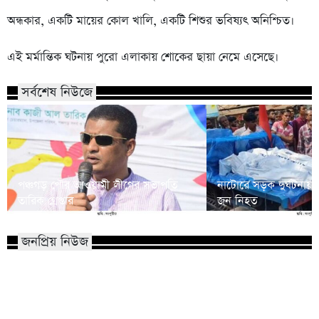
অন্ধকার, একটি মায়ের কোল খালি, একটি শিশুর ভবিষ্যৎ অনিশ্চিত।
এই মর্মান্তিক ঘটনায় পুরো এলাকায় শোকের ছায়া নেমে এসেছে।
সর্বশেষ নিউজে
পঞ্চগড় পৌর আওয়ামী লীগের সভাপতি
নাটোরে সড়ক দুর্ঘটনায়
তারিক গ্রেপ্তার
জন নিহত
জনপ্রিয় নিউজ