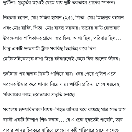
দুর্ঘটনা। মুহূর্তের মধ্যেই থেমে যায় দুটি তরতাজা প্রাণের স্পন্দন।
নিহতরা হলেন, মোঃ সজিব হাসান (২৫), পিতা—মোঃ মিজানুর রহমান
এবং মোঃ রাব্বি, পিতা—মোঃ বাবলু সরকার। তাদের বাড়ি ঘোড়াঘাট
উপজেলার শালিকাদহ গ্রামে। স্বপ্ন ছিল, আশা ছিল, পরিবার ছিল…
কিন্তু একটি দ্রুতগামী ট্রাক সবকিছু ছিন্নভিন্ন করে দিল।
মোটরসাইকেলকে চাপা দিয়ে ঘটনাস্থলেই কেড়ে নিল তাদের জীবন।
দুর্ঘটনার পর ঘাতক ট্রাকটি পালিয়ে যায়। খবর পেয়ে পুলিশ এসে
মরদেহ উদ্ধার করে থানায় নিয়ে যায়। আইনি প্রক্রিয়া শেষে মরদেহ
পরিবারের কাছে হস্তান্তরের প্রস্তুতি চলছে।
সবচেয়ে হৃদয়বিদারক বিষয়—নিহত রাব্বির ঘরে রয়েছে মাত্র সাত মাস
বয়সী একটি নিষ্পাপ শিশু সন্তান… যে এখনো বুঝতেই পারেনি, তার
বাবার আদর চিরতরে হারিয়ে গেছে। একটি পরিবারে নেমে এসেছে