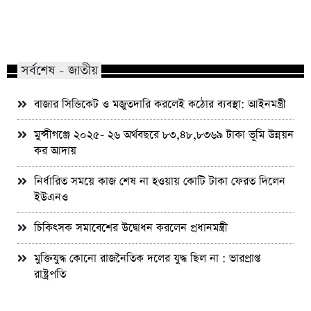
মাভাবিপ্রবির শিক্ষক দম্পতির একই সঙ্গে
কোন পেশার মানুষরা পর
পিএইচডি অর্জন
জড়ান?
সর্বশেষ - জাতীয়
বাজার সিন্ডিকেট ও মজুতদারি করলেই কঠোর ব্যবস্থা: আইনমন্ত্রী
মুন্সীগঞ্জে ২০২৫- ২৬ অর্থবছরে ৮৩,৪৮,৮৩৬৯ টাকা ভূমি উন্নয়ন
কর আদায়
নির্ধারিত সময়ে কাজ শেষ না হওয়ায় কোটি টাকা ফেরত দিলেন
ইউএনও
চিকিৎসক সমাবেশের উদ্বোধন করলেন প্রধানমন্ত্রী
মুক্তিযুদ্ধ কোনো রাজনৈতিক দলের যুদ্ধ ছিল না : ভারপ্রাপ্ত
রাষ্ট্রপতি