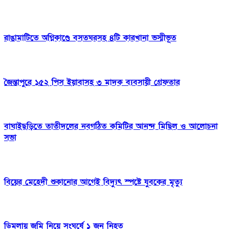
রাঙামাটিতে অগ্নিকাণ্ডে বসতঘরসহ ৪টি কারখানা ভস্মীভূত
জৈন্তাপুরে ১৫২ পিস ইয়াবাসহ ৩ মাদক ব্যবসায়ী গ্রেফতার
বাঘাইছড়িতে তাতীদলের নবগঠিত কমিটির আনন্দ মিছিল ও আলোচনা
সভা
বিয়ের মেহেদী শুকানোর আগেই বিদ্যুৎ স্পষ্টে যুবকের মৃত্যু
ডিমলায় জমি নিয়ে সংঘর্ষে ১ জন নিহত