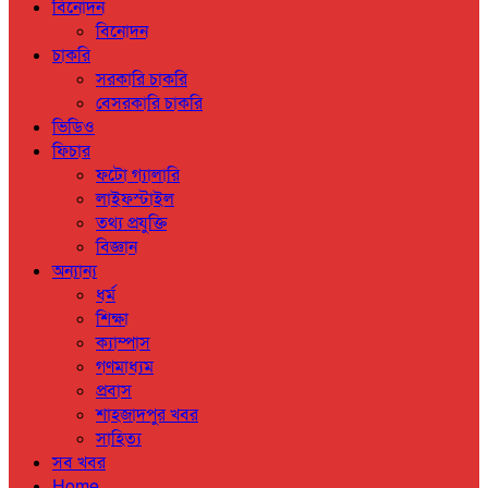
বিনোদন
বিনোদন
চাকরি
সরকারি চাকরি
বেসরকারি চাকরি
ভিডিও
ফিচার
ফটো গ্যালারি
লাইফস্টাইল
তথ্য প্রযুক্তি
বিজ্ঞান
অন্যান্য
ধর্ম
শিক্ষা
ক্যাম্পাস
গণমাধ্যম
প্রবাস
শাহজাদপুর খবর
সাহিত্য
সব খবর
Home