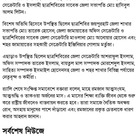
সেক্রেটারি ও ইসলামী ছাত্রশিবিরের সাবেক জেলা সভাপতি মোঃ হাসিবুল
আলম লিটন।
বিশেষ অতিথি হিসেবে উপস্থিত ছিলেন ছাত্রশিবির জয়পুরহাট জেলা শাখার
সভাপতি মোঃ তারেক হোসেন, জেলা জামায়াতের অফিস সেক্রেটারি ও
ছাত্রশিবিরের সাবেক জেলা সেক্রেটারি মাওলানা মোঃ আনোয়ার হোসেন এবং
শহর জামায়াতের সহকারী সেক্রেটারি ইঞ্জিনিয়ার গোলাম মর্তুজা।
এছাড়াও উপস্থিত ছিলেন ছাত্রশিবিরের জেলা সেক্রেটারি আশরাফুল ইসলাম,
অফিস সম্পাদক তারেক ইসলাম, বায়তুল মাল সম্পাদক মোরশেদুল ইসলাম,
সাহিত্য সম্পাদক ইসমাইল হোসেনসহ জেলা ও শহর শাখার বিভিন্ন পর্যায়ের
নেতৃবৃন্দ ও কর্মীরা।
র‍্যালি শেষে সংক্ষিপ্ত সমাবেশে বক্তারা বলেন, মাহে রমজান আত্মসংযম,
আত্মশুদ্ধি ও তাকওয়া অর্জনের মাস। এ মাসের শিক্ষা ব্যক্তি জীবন থেকে শুরু
করে রাষ্ট্রীয় জীবনেও বাস্তবায়ন করতে হবে। তারা সমাজে নৈতিক অবক্ষয়
রোধ, অসহায় মানুষের পাশে দাঁড়ানো এবং রমজানের প্রকৃত চেতনাকে ধারণ
করার আহ্বান জানান।
সর্বশেষ নিউজে