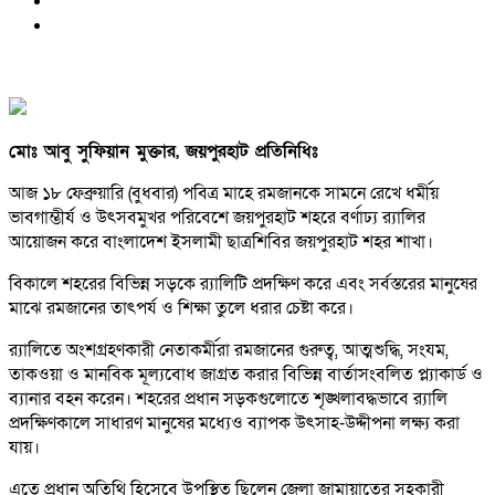
মোঃ আবু সুফিয়ান মুক্তার, জয়পুরহাট প্রতিনিধিঃ
আজ ১৮ ফেব্রুয়ারি (বুধবার) পবিত্র মাহে রমজানকে সামনে রেখে ধর্মীয়
ভাবগাম্ভীর্য ও উৎসবমুখর পরিবেশে জয়পুরহাট শহরে বর্ণাঢ্য র‍্যালির
আয়োজন করে বাংলাদেশ ইসলামী ছাত্রশিবির জয়পুরহাট শহর শাখা।
বিকালে শহরের বিভিন্ন সড়কে র‍্যালিটি প্রদক্ষিণ করে এবং সর্বস্তরের মানুষের
মাঝে রমজানের তাৎপর্য ও শিক্ষা তুলে ধরার চেষ্টা করে।
র‍্যালিতে অংশগ্রহণকারী নেতাকর্মীরা রমজানের গুরুত্ব, আত্মশুদ্ধি, সংযম,
তাকওয়া ও মানবিক মূল্যবোধ জাগ্রত করার বিভিন্ন বার্তাসংবলিত প্ল্যাকার্ড ও
ব্যানার বহন করেন। শহরের প্রধান সড়কগুলোতে শৃঙ্খলাবদ্ধভাবে র‍্যালি
প্রদক্ষিণকালে সাধারণ মানুষের মধ্যেও ব্যাপক উৎসাহ-উদ্দীপনা লক্ষ্য করা
যায়।
এতে প্রধান অতিথি হিসেবে উপস্থিত ছিলেন জেলা জামায়াতের সহকারী