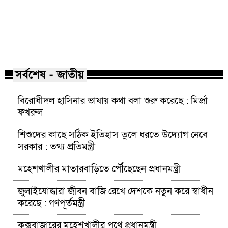
মাভাবিপ্রবির শিক্ষক দম্পতির একই
কোন পেশার মানুষরা
সঙ্গে পিএইচডি অর্জন
জড়ান?
সর্বশেষ - জাতীয়
বিরোধীদল হাসিনার ভাষায় কথা বলা শুরু করেছে : মির্জা
ফখরুল
শিশুদের কাছে সঠিক ইতিহাস তুলে ধরতে উদ্যোগ নেবে
সরকার : তথ্য প্রতিমন্ত্রী
মহেশখালীর মাতারবাড়িতে পৌঁছেছেন প্রধানমন্ত্রী
জুলাইযোদ্ধারা জীবন বাজি রেখে দেশকে নতুন করে স্বাধীন
করেছে : গণপূর্তমন্ত্রী
কক্সবাজারের মহেশখালীর পথে প্রধানমন্ত্রী