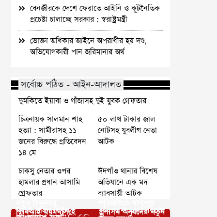
বেনজীরকে দেশে ফেরাতে আইনি ও কূটনৈতিক
প্রচেষ্টা চালাচ্ছে সরকার : স্বরাষ্ট্রমন্ত্রী
ভোক্তা অধিকার আইনে অপরাধীর হয় দণ্ড,
অভিযোগকারী পান জরিমানার অর্থ
সর্বোচ্চ পঠিত - আইন-আদালত
দুমকিতে ইয়াবা ও গাঁজাসহ দুই যুবক গ্রেফতার
চিত্রনায়ক সালমান শাহ
৫০ লাখ টাকার জাল
হত্যা : সামীরাসহ ১১
নোটসহ যুবলীগ নেতা
জনের বিরুদ্ধে প্রতিবেদন
আটক
১৪ মে
চাকসু নেতার ওপর
ঈদগাঁও থানার বিশেষ
হামলার প্রধান আসামি
অভিযানে এক মদ
গ্রেফতার
ব্যাবসায়ী আটক
নতুন ঠিকানায়
পবিপ্রবিতে ব্যবসায়
জুলাই শহিদ দিবস
কুবি শাখা ছাত্রশিবিরের
পিবিআই ময়মনসিংহ
প্রশাসন অনুষদের নতুন