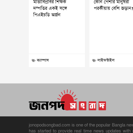
মাভাবিপ্রবির শিক্ষক
কোন পেশার মানুষরা
দম্পতির একই সঙ্গে
পরকীয়ায় বেশি জড়ান
পিএইচডি অর্জন
ক্যাম্পাস
লাইফস্টাইল
jonopodsongbad.com is one of the popular Bangla news 
has started to provide real time news updates wit