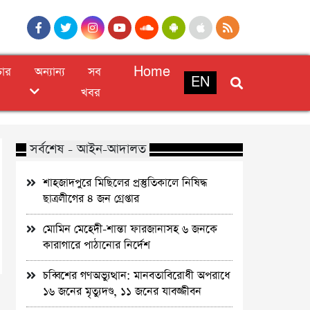
চার
অন্যান্য
সব
Home
EN
খবর
সর্বশেষ - আইন-আদালত
শাহজাদপুরে মিছিলের প্রস্তুতিকালে নিষিদ্ধ
ছাত্রলীগের ৪ জন গ্রেপ্তার
মোমিন মেহেদী-শান্তা ফারজানাসহ ৬ জনকে
কারাগারে পাঠানোর নির্দেশ
চব্বিশের গণঅভ্যুত্থান: মানবতাবিরোধী অপরাধে
১৬ জনের মৃত্যুদণ্ড, ১১ জনের যাবজ্জীবন