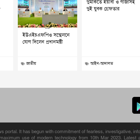
দুমকিতে ইয়াবা ও গাঁজাসহ
?
দুই যুবক গ্রেফতার
ইউএইচএফপিও সম্মেলনে
যোগ দিলেন প্রধানমন্ত্রী
জাতীয়
আইন-আদালত
portal. It has begun with commitment of fearless, investigative, info
h maximum use of modern technology from 10th Mar 2023. Latest 