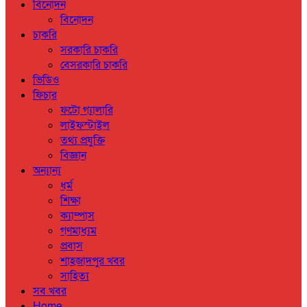
বিনোদন
বিনোদন
চাকরি
সরকারি চাকরি
বেসরকারি চাকরি
ভিডিও
ফিচার
ফটো গ্যালারি
লাইফস্টাইল
তথ্য প্রযুক্তি
বিজ্ঞান
অন্যান্য
ধর্ম
শিক্ষা
ক্যাম্পাস
গণমাধ্যম
প্রবাস
শাহজাদপুর খবর
সাহিত্য
সব খবর
Home