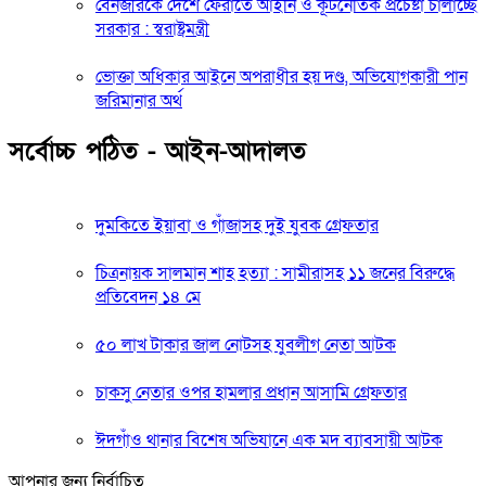
বেনজীরকে দেশে ফেরাতে আইনি ও কূটনৈতিক প্রচেষ্টা চালাচ্ছে
সরকার : স্বরাষ্ট্রমন্ত্রী
ভোক্তা অধিকার আইনে অপরাধীর হয় দণ্ড, অভিযোগকারী পান
জরিমানার অর্থ
সর্বোচ্চ পঠিত - আইন-আদালত
দুমকিতে ইয়াবা ও গাঁজাসহ দুই যুবক গ্রেফতার
চিত্রনায়ক সালমান শাহ হত্যা : সামীরাসহ ১১ জনের বিরুদ্ধে
প্রতিবেদন ১৪ মে
৫০ লাখ টাকার জাল নোটসহ যুবলীগ নেতা আটক
চাকসু নেতার ওপর হামলার প্রধান আসামি গ্রেফতার
ঈদগাঁও থানার বিশেষ অভিযানে এক মদ ব্যাবসায়ী আটক
আপনার জন্য নির্বাচিত