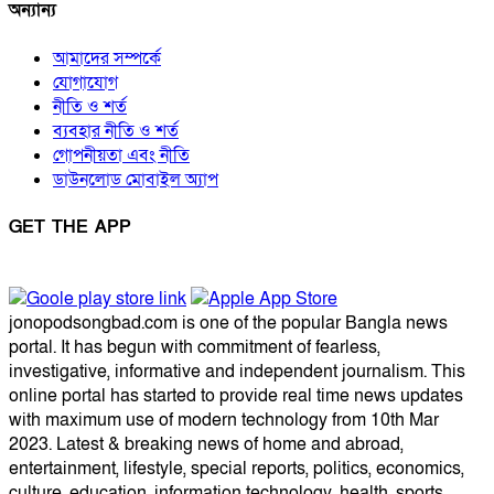
অন্যান্য
আমাদের সম্পর্কে
যোগাযোগ
নীতি ও শর্ত
ব্যবহার নীতি ও শর্ত
গোপনীয়তা এবং নীতি
ডাউনলোড মোবাইল অ্যাপ
GET THE APP
jonopodsongbad.com is one of the popular Bangla news
portal. It has begun with commitment of fearless,
investigative, informative and independent journalism. This
online portal has started to provide real time news updates
with maximum use of modern technology from 10th Mar
2023. Latest & breaking news of home and abroad,
entertainment, lifestyle, special reports, politics, economics,
culture, education, information technology, health, sports,