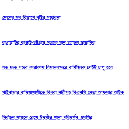
দেশের সব বিভাগে বৃষ্টির সম্ভাবনা
রাঙামাটির কাপ্তাই-চট্টগ্রাম সড়কে যান চলাচল স্বাভাবিক
যত দ্রুত সম্ভব কারাকাস বিমানবন্দরে বাণিজ্যিক ফ্লাইট চালু হবে
গাইবান্ধার বাদিয়াখালীতে ‎বিধবা নারীসহ বিএনপি নেতা আফসার আটক
নির্বাচন সামনে রেখে ঈদগাঁও থানা পরিদর্শন এসপির