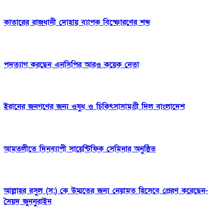
কাতারের রাজধানী দোহায় ব্যাপক বিস্ফোরণের শব্দ
পদত্যাগ করছেন এনসিপির আরও কয়েক নেতা
ইরানের জনগণের জন্য ওষুধ ও চিকিৎসাসামগ্রী দিল বাংলাদেশ
আমতলীতে দিনব্যাপী সায়েন্টিফিক সেমিনার অনুষ্ঠিত
আল্লাহর রসুল (স:) কে উম্মতের জন্য নেয়ামত হিসেবে প্রেরণ করেছেন-
সৈয়দ জুননুরাইন