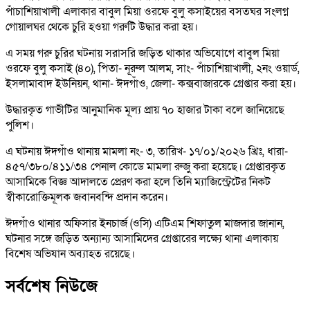
পাঁচাশিয়াখালী এলাকার বাবুল মিয়া ওরফে বুলু কসাইয়ের বসতঘর সংলগ্ন
গোয়ালঘর থেকে চুরি হওয়া গরুটি উদ্ধার করা হয়।
এ সময় গরু চুরির ঘটনায় সরাসরি জড়িত থাকার অভিযোগে বাবুল মিয়া
ওরফে বুলু কসাই (৪০), পিতা- নূরুল আলম, সাং- পাঁচাশিয়াখালী, ২নং ওয়ার্ড,
ইসলামাবাদ ইউনিয়ন, থানা- ঈদগাঁও, জেলা- কক্সবাজারকে গ্রেপ্তার করা হয়।
উদ্ধারকৃত গাভীটির আনুমানিক মূল্য প্রায় ৭০ হাজার টাকা বলে জানিয়েছে
পুলিশ।
এ ঘটনায় ঈদগাঁও থানায় মামলা নং- ৩, তারিখ- ১৭/০১/২০২৬ খ্রিঃ, ধারা-
৪৫৭/৩৮০/৪১১/৩৪ পেনাল কোডে মামলা রুজু করা হয়েছে। গ্রেপ্তারকৃত
আসামিকে বিজ্ঞ আদালতে প্রেরণ করা হলে তিনি ম্যাজিস্ট্রেটের নিকট
স্বীকারোক্তিমূলক জবানবন্দি প্রদান করেন।
ঈদগাঁও থানার অফিসার ইনচার্জ (ওসি) এটিএম শিফাতুল মাজদার জানান,
ঘটনার সঙ্গে জড়িত অন্যান্য আসামিদের গ্রেপ্তারের লক্ষ্যে থানা এলাকায়
বিশেষ অভিযান অব্যাহত রয়েছে।
সর্বশেষ নিউজে