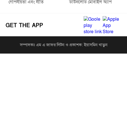
গোপনীয়তা এবং নীতি
ডাউনলোড মোবাইল অ্যাপ
GET THE APP
সম্পাদকঃ এম এ জাফর লিটন ও প্রকাশক: ইয়াসমিন খাতুন