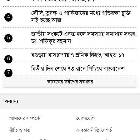
সৌদি, তুরস্ক ও পাকিস্তানের মধ্যে প্রতিরক্ষা চুক্তি
4
সই হচ্ছে আজ
জাতীয় সংকটে একত্র হলে সমস্যার সমাধান সম্ভব:
5
ডা. শফিকুর রহমান
বগুড়ায় বাসচাপায় ৭ শ্রমিক নিহত, আহত ১৭
6
দ্বিতীয় দিন শেষে ৭৩ রানে পিছিয়ে বাংলাদেশ
7
গণঅভ্যুত্থানের প্রকৃত মালিক হচ্ছে দেশের ১৮
আজকের সর্বশেষ সবখবর
8
কোটি জনগণ: ভূমি প্রতিমন্ত্রী
অন্যান্য
জাদুঘরে সন্তানের রক্তমাখা পোশাক দেখে কান্নায়
9
ভেঙে পড়েন শহীদ হৃদয়ের বাবা
আমাদের সম্পর্কে
যোগাযোগ
উটের নতুন ঠিকানা এখন অস্ট্রেলিয়ার প্রত্যন্ত
10
নীতি ও শর্ত
ব্যবহার নীতি ও শর্ত
অঞ্চল