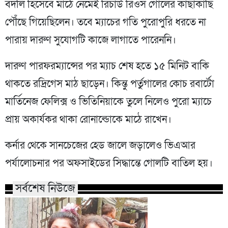
বদলি হিসেবে মাঠে নেমেই রিচার্ড রিওস গোলের কাছাকাছি
পৌঁছে গিয়েছিলেন। তবে ম্যাচের গতি পুরোপুরি ধরতে না
পারায় দারুণ সুযোগটি কাজে লাগাতে পারেননি।
দারুণ পারফরম্যান্সের পর ম্যাচ শেষ হতে ১৫ মিনিট বাকি
থাকতে রদ্রিগেস মাঠ ছাড়েন। কিন্তু পর্তুগালের কোচ রবার্টো
মার্তিনেজ ফেলিক্স ও ভিতিনিয়াকে তুলে নিলেও পুরো ম্যাচে
প্রায় অকার্যকর থাকা রোনাল্ডোকে মাঠে রাখেন।
কর্নার থেকে সানচেজের হেড জালে জড়ালেও ভিএআর
পর্যালোচনার পর অফসাইডের সিদ্ধান্তে গোলটি বাতিল হয়।
সর্বশেষ নিউজে