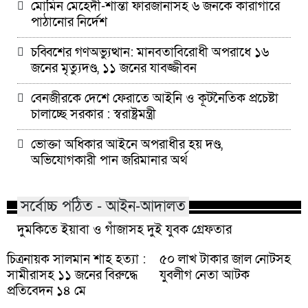
মোমিন মেহেদী-শান্তা ফারজানাসহ ৬ জনকে কারাগারে
পাঠানোর নির্দেশ
চব্বিশের গণঅভ্যুত্থান: মানবতাবিরোধী অপরাধে ১৬
জনের মৃত্যুদণ্ড, ১১ জনের যাবজ্জীবন
বেনজীরকে দেশে ফেরাতে আইনি ও কূটনৈতিক প্রচেষ্টা
চালাচ্ছে সরকার : স্বরাষ্ট্রমন্ত্রী
ভোক্তা অধিকার আইনে অপরাধীর হয় দণ্ড,
অভিযোগকারী পান জরিমানার অর্থ
সর্বোচ্চ পঠিত - আইন-আদালত
দুমকিতে ইয়াবা ও গাঁজাসহ দুই যুবক গ্রেফতার
চিত্রনায়ক সালমান শাহ হত্যা :
৫০ লাখ টাকার জাল নোটসহ
সামীরাসহ ১১ জনের বিরুদ্ধে
যুবলীগ নেতা আটক
প্রতিবেদন ১৪ মে