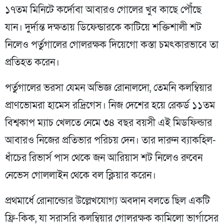
১৭তম মিনিটে কর্দোবা আবারও গোলের খুব কাছে পৌঁছে
যান। দুর্দান্ত দক্ষতায় ডিফেন্ডারকে কাটিয়ে শক্তিশালী শট
নিলেও পর্তুগালের গোলরক্ষক দিয়েগো কস্তা চমৎকারভাবে তা
প্রতিহত করেন।
পর্তুগালের ভরসা যেমন অভিজ্ঞ রোনালদো, তেমনি কলম্বিয়ার
প্রাণভোমরা হামেস রদ্রিগেস। নিজ দেশের হয়ে রেকর্ড ১১তম
বিশ্বকাপ ম্যাচ খেলতে নেমে ৩৪ বছর বয়সী এই মিডফিল্ডার
আবারও নিজের প্রতিভার পরিচয় দেন। তার দারুন ব্যাকহিল-
ধাঁচের রিভার্স পাস থেকে জন আরিয়াস শট নিলেও রুবেন
নেভেস গোললাইন থেকে বল ক্লিয়ার করেন।
প্রথমার্ধে রোনাল্ডোর উল্লেখযোগ্য অবদান বলতে ছিল একটি
ফ্রি-কিক, যা সরাসরি কলম্বিয়ার গোলরক্ষক কামিলো ভার্গাসের