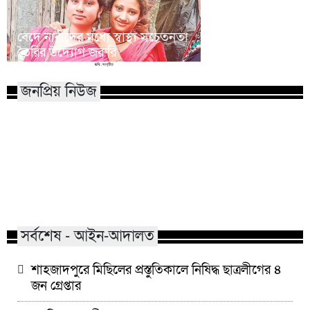
বেদে নারীদের মধ্যে স্বাস্থ্য সচেতনতা
সিরাজগঞ্জে মধ্যরাতে 
তৈরির উদ্যোগ জরুরি
সংঘর্ষে নিহত ২
জনপ্রিয় নিউজ
মাভাবিপ্রবির শিক্ষক দম্পতির একই
কোন পেশার মানুষরা
সঙ্গে পিএইচডি অর্জন
জড়ান?
সর্বশেষ - আইন-আদালত
শাহজাদপুরে মিছিলের প্রস্তুতিকালে নিষিদ্ধ ছাত্রলীগের ৪
জন গ্রেপ্তার