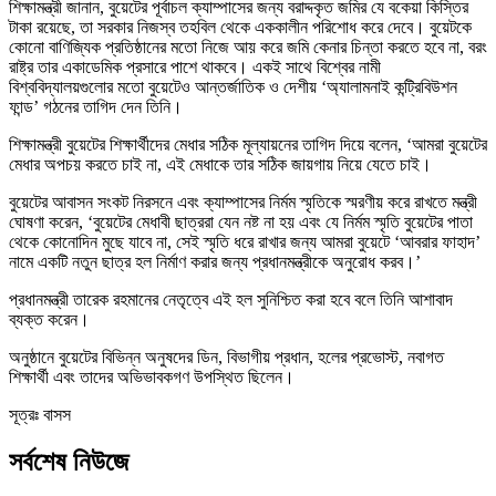
শিক্ষামন্ত্রী জানান, বুয়েটের পূর্বাচল ক্যাম্পাসের জন্য বরাদ্দকৃত জমির যে বকেয়া কিস্তির
টাকা রয়েছে, তা সরকার নিজস্ব তহবিল থেকে এককালীন পরিশোধ করে দেবে। বুয়েটকে
কোনো বাণিজ্যিক প্রতিষ্ঠানের মতো নিজে আয় করে জমি কেনার চিন্তা করতে হবে না, বরং
রাষ্ট্র তার একাডেমিক প্রসারে পাশে থাকবে। একই সাথে বিশ্বের নামী
বিশ্ববিদ্যালয়গুলোর মতো বুয়েটেও আন্তর্জাতিক ও দেশীয় ‘অ্যালামনাই কন্ট্রিবিউশন
ফান্ড’ গঠনের তাগিদ দেন তিনি।
শিক্ষামন্ত্রী বুয়েটের শিক্ষার্থীদের মেধার সঠিক মূল্যায়নের তাগিদ দিয়ে বলেন, ‘আমরা বুয়েটের
মেধার অপচয় করতে চাই না, এই মেধাকে তার সঠিক জায়গায় নিয়ে যেতে চাই।
বুয়েটের আবাসন সংকট নিরসনে এবং ক্যাম্পাসের নির্মম স্মৃতিকে স্মরণীয় করে রাখতে মন্ত্রী
ঘোষণা করেন, ‘বুয়েটের মেধাবী ছাত্ররা যেন নষ্ট না হয় এবং যে নির্মম স্মৃতি বুয়েটের পাতা
থেকে কোনোদিন মুছে যাবে না, সেই স্মৃতি ধরে রাখার জন্য আমরা বুয়েটে ‘আবরার ফাহাদ’
নামে একটি নতুন ছাত্র হল নির্মাণ করার জন্য প্রধানমন্ত্রীকে অনুরোধ করব।’
প্রধানমন্ত্রী তারেক রহমানের নেতৃত্বে এই হল সুনিশ্চিত করা হবে বলে তিনি আশাবাদ
ব্যক্ত করেন।
অনুষ্ঠানে বুয়েটের বিভিন্ন অনুষদের ডিন, বিভাগীয় প্রধান, হলের প্রভোস্ট, নবাগত
শিক্ষার্থী এবং তাদের অভিভাবকগণ উপস্থিত ছিলেন।
সূত্রঃ বাসস
সর্বশেষ নিউজে