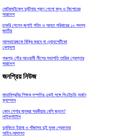
মোটরসাইকেল দুর্ঘটনায় প্রাণ গেলো বৃদ্ধ ও কিশোরের
সারাদেশ
চাকরি পেলেন জুলাই শহিদ ও আহত পরিবারের ১০ সদস্য
জাতীয়
আলভারেজকে বিক্রি করবে না এ্যাথলেটিকো
খেলাধুলা
পঞ্চগড় পৌর আওয়ামী লীগের সভাপতি তারিক গ্রেপ্তার
সারাদেশ
জনপ্রিয় নিউজ
মাভাবিপ্রবির শিক্ষক দম্পতির একই সঙ্গে পিএইচডি অর্জন
ক্যাম্পাস
কোন পেশার মানুষরা পরকীয়ায় বেশি জড়ান?
লাইফস্টাইল
দুমকিতে ইয়াবা ও গাঁজাসহ দুই যুবক গ্রেফতার
আইন-আদালত