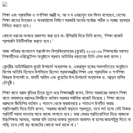
শিক্ষা এবং প্রাথমিক ও গণশিক্ষা মন্ত্রী ড. আ ন ম এহছানুল হক মিলন বলেছেন, দেশের
শিক্ষা খাতের উন্নয়ন ও অবকাঠামো নির্মাণে সরকারি অর্থের সর্বোচ্চ সঠিক ও স্বচ্ছ ব্যবহার
নিশ্চিত করতে হবে।
কোনো ধরনের অপচয় বরদাশত করা হবে না- হুঁশিয়ারি দিয়ে তিনি বলেন, ‘শিক্ষা বাজেট
প্রপারলি ইউটিলাইজ করতে হবে।’
আজ শনিবার বাংলাদেশ প্রকৌশল বিশ্ববিদ্যালয়ের (বুয়েট) ২০২৫-২৬ শিক্ষাবর্ষের নবাগত
শিক্ষার্থীদের ওরিয়েন্টেশন অনুষ্ঠানে প্রধান অতিথির বক্তব্যে তিনি এসব কথা বলেন।
কেন্দ্রীয় অডিটরিয়ামে বুয়েট উপাচার্য অধ্যাপক ড. একরামুল হকের সভাপতিত্বে অনুষ্ঠানে
বিশেষ অতিথি হিসেবে উপস্থিত ছিলেন প্রধানমন্ত্রীর শিক্ষা এবং প্রাথমিক ও গণশিক্ষা
বিষয়ক উপদেষ্টা ড. মাহদী আমিন এবং বুয়েটের উপ-উপাচার্য অধ্যাপক ড. আব্দুল হাসিব
চৌধুরী।
শিক্ষা খাতে বরাদ্দ বৃদ্ধির চিত্র তুলে ধরে শিক্ষামন্ত্রী বলেন, বিগত সরকারের আমলে শিক্ষা
খাতে নামমাত্র বরাদ্দের বিপরীতে বর্তমান সরকার সর্বাধিক বাজেট দিয়েছে। শিক্ষা খাতের
বরাদ্দকে জিডিপির বর্তমান ২ শতাংশ থেকে ক্রমান্বয়ে ৫ শতাংশে উন্নীত করার
প্রতিশ্রুতি দিয়ে তিনি বলেন, ‘সরকার বাজেট বাড়াতে প্রস্তুত, তবে শর্ত হলো সেই টাকার
প্রতিটি পয়সা সততার সাথে কাজে লাগাতে হবে। যারা মেধার প্রতিযোগিতা দিয়ে আজকে
উচ্চশিক্ষায় আসছে, আমরা যদি তাদের থাকার ন্যূনতম আবাসন বা হলের জায়গাটুকু দিতে না
পারি, তবে সেই বড় বাজেটের কোনো অর্থ থাকে না।’