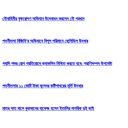
নৌবাহিনীর বৃক্ষরোপণ অভিযান উদ্বোধন করলেন নৌ প্রধান
পত্নীতলা বিজিবি’র অভিযানে বিপুল পরিমানে ফেন্সিডিল উদ্ধার
গবাদি পশুর রোগ প্রতিরোধে ভ্যাকসিন নিশ্চিত করতে হবে: প্রাণিসম্পদ উপদেষ্টা
পত্নীতলায় ১১ কোটি টাকা মূল্যের কষ্টিপাথরের মূর্তি উদ্ধার
মাত্র সাত মাসে কুরআনের হাফেজ হলেন ইতালির নাগরিক দুই ভাই