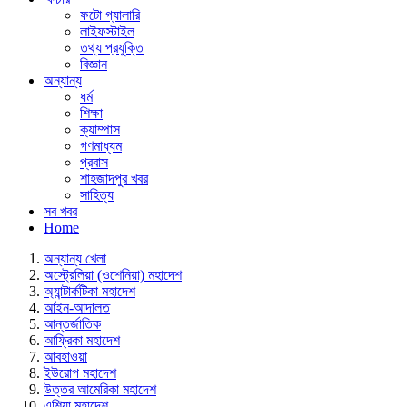
ফটো গ্যালারি
লাইফস্টাইল
তথ্য প্রযুক্তি
বিজ্ঞান
অন্যান্য
ধর্ম
শিক্ষা
ক্যাম্পাস
গণমাধ্যম
প্রবাস
শাহজাদপুর খবর
সাহিত্য
সব খবর
Home
অন্যান্য খেলা
অস্ট্রেলিয়া (ওশেনিয়া) মহাদেশ
অ্যান্টার্কটিকা মহাদেশ
আইন-আদালত
আন্তর্জাতিক
আফ্রিকা মহাদেশ
আবহাওয়া
ইউরোপ মহাদেশ
উত্তর আমেরিকা মহাদেশ
এশিয়া মহাদেশ