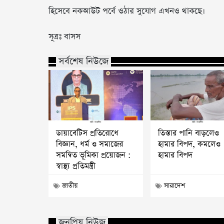
হিসেবে নকআউট পর্বে ওঠার সুযোগ এখনও থাকছে।
সূত্রঃ বাসস
সর্বশেষ নিউজে
ডায়াবেটিস প্রতিরোধে
তিস্তার পানি বাড়লেও
বিজ্ঞান, ধর্ম ও সমাজের
হামার বিপদ, কমলেও
সমন্বিত ভূমিকা প্রয়োজন :
হামার বিপদ
স্বাস্থ্য প্রতিমন্ত্রী
জাতীয়
সারাদেশ
জনপ্রিয় নিউজ