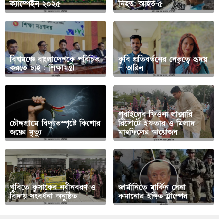
ক্যাম্পেইন ২০২৫
নিহত: আহত-৫
বিশ্বমঞ্চে বাংলাদেশকে পরিচিত
কুবি প্রতিবর্তনের নেতৃত্বে হৃদয়
করতে চাই : শিক্ষামন্ত্রী
– তারিন
পূবাইলের ফিওনা লাক্সারি
চৌদ্দগ্রামে বিদ্যুতস্পৃষ্টে কিশোর
রিসোর্টে ইফতার ও মিলাদ
জয়ের মৃত্যু
মাহফিলের আয়োজন
খুবিতে কুসাকের নবীনবরণ ও
জার্মানিতে মার্কিন সেনা
বিদায় সংবর্ধনা অনুষ্ঠিত
কমানোর ইঙ্গিত ট্রাম্পের