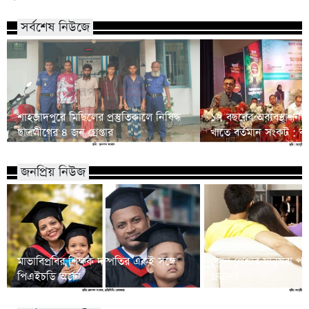
সর্বশেষ নিউজে
শাহজাদপুরে মিছিলের প্রস্তুতিকালে নিষিদ্ধ
১৭ বছরের অব্যবস্থাপনার
ছাত্রলীগের ৪ জন গ্রেপ্তার
খাতে বর্তমান সংকট : বাণিজ
জনপ্রিয় নিউজ
মাভাবিপ্রবির শিক্ষক দম্পতির একই সঙ্গে
কোন পেশার মানুষরা পর
পিএইচডি অর্জন
জড়ান?