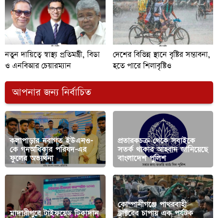
নতুন দায়িত্বে স্বাস্থ্য প্রতিমন্ত্রী, বিডা
দেশের বিভিন্ন স্থানে বৃষ্টির সম্ভাবনা,
ও এনবিআর চেয়ারম্যান
হতে পারে শিলাবৃষ্টিও
আপনার জন্য নির্বাচিত
কলাপাড়ার নবাগত ইউএনও-
প্রতারকচক্র থেকে সবাইকে
কে গনঅধিকার পরিষদ-এর
সতর্ক থাকার আহ্বান জানিয়েছে
ফুলের অভ্যর্থনা
বাংলাদেশ পুলিশ
কোম্পানীগঞ্জে পাথরবাহী
মাদারীপুরে টাইফয়েড টিকাদান
ট্রাক্টরের চাপায় এক পর্যটক