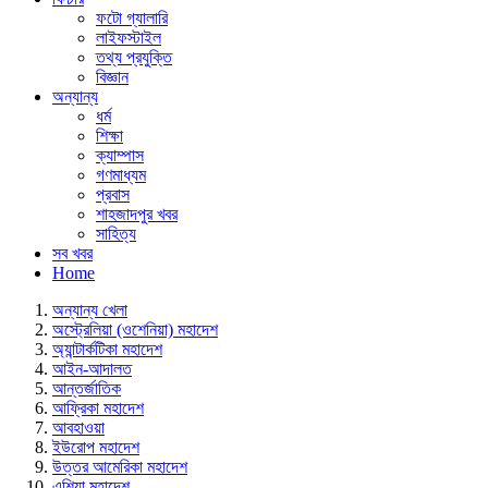
ফটো গ্যালারি
লাইফস্টাইল
তথ্য প্রযুক্তি
বিজ্ঞান
অন্যান্য
ধর্ম
শিক্ষা
ক্যাম্পাস
গণমাধ্যম
প্রবাস
শাহজাদপুর খবর
সাহিত্য
সব খবর
Home
অন্যান্য খেলা
অস্ট্রেলিয়া (ওশেনিয়া) মহাদেশ
অ্যান্টার্কটিকা মহাদেশ
আইন-আদালত
আন্তর্জাতিক
আফ্রিকা মহাদেশ
আবহাওয়া
ইউরোপ মহাদেশ
উত্তর আমেরিকা মহাদেশ
এশিয়া মহাদেশ