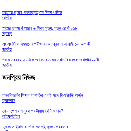
কাতারে জুলাই গণঅভ্যুত্থান দিবস পালিত
জাতীয়
হামের উপসর্গে আরও ৬ শিশুর মৃত্যু, নতুন রোগী ৮১৮
স্বাস্থ্য
এসএসসি ও সমমানের পরীক্ষার ফল প্রকাশ আগামী ১০ আগস্ট
জাতীয়
গ্যাস সরবরাহ ২ থেকে ৩ দিনের মধ্যে স্বাভাবিক হবে: জ্বালানি মন্ত্রী
জাতীয়
জনপ্রিয় নিউজ
মাভাবিপ্রবির শিক্ষক দম্পতির একই সঙ্গে পিএইচডি অর্জন
ক্যাম্পাস
কোন পেশার মানুষরা পরকীয়ায় বেশি জড়ান?
লাইফস্টাইল
দুমকিতে ইয়াবা ও গাঁজাসহ দুই যুবক গ্রেফতার