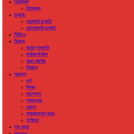
বিনোদন
বিনোদন
চাকরি
সরকারি চাকরি
বেসরকারি চাকরি
ভিডিও
ফিচার
ফটো গ্যালারি
লাইফস্টাইল
তথ্য প্রযুক্তি
বিজ্ঞান
অন্যান্য
ধর্ম
শিক্ষা
ক্যাম্পাস
গণমাধ্যম
প্রবাস
শাহজাদপুর খবর
সাহিত্য
সব খবর
Home