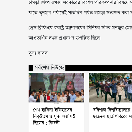
চামড়া শিল্প রক্ষায় সরকারের বিশেষ পরিকল্পনার বিষয়ে মন্ত
যাতে তৃণমূল পর্যায়েই সাতদিন পর্যন্ত চামড়া সংরক্ষণ করা 
প্রেস ব্রিফিংয়ে স্বরাষ্ট্র মন্ত্রণালয়ের সিনিয়র সচিব মনজুর
আওতাধীন দপ্তর প্রধানগণ উপস্থিত ছিলে।
সূত্রঃ বাসস
সর্বশেষ নিউজে
শেখ হাসিনা ইতিহাসের
বরিশাল বিশ্ববিদ্যালয়ে
নিকৃষ্টতম ও ঘৃণ্য ফ্যাসিস্ট
ছাত্রদল-ছাত্রশিবিরের স
ছিলেন : রিজভী