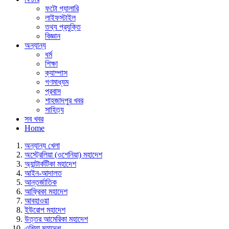
ফটো গ্যালারি
লাইফস্টাইল
তথ্য প্রযুক্তি
বিজ্ঞান
অন্যান্য
ধর্ম
শিক্ষা
ক্যাম্পাস
গণমাধ্যম
প্রবাস
শাহজাদপুর খবর
সাহিত্য
সব খবর
Home
অন্যান্য খেলা
অস্ট্রেলিয়া (ওশেনিয়া) মহাদেশ
অ্যান্টার্কটিকা মহাদেশ
আইন-আদালত
আন্তর্জাতিক
আফ্রিকা মহাদেশ
আবহাওয়া
ইউরোপ মহাদেশ
উত্তর আমেরিকা মহাদেশ
এশিয়া মহাদেশ