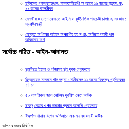
চব্বিশের গণঅভ্যুত্থান: মানবতাবিরোধী অপরাধে ১৬ জনের মৃত্যুদণ্ড,
১১ জনের যাবজ্জীবন
বেনজীরকে দেশে ফেরাতে আইনি ও কূটনৈতিক প্রচেষ্টা চালাচ্ছে সরকার :
স্বরাষ্ট্রমন্ত্রী
ভোক্তা অধিকার আইনে অপরাধীর হয় দণ্ড, অভিযোগকারী পান
জরিমানার অর্থ
সর্বোচ্চ পঠিত - আইন-আদালত
দুমকিতে ইয়াবা ও গাঁজাসহ দুই যুবক গ্রেফতার
চিত্রনায়ক সালমান শাহ হত্যা : সামীরাসহ ১১ জনের বিরুদ্ধে প্রতিবেদন
১৪ মে
৫০ লাখ টাকার জাল নোটসহ যুবলীগ নেতা আটক
চাকসু নেতার ওপর হামলার প্রধান আসামি গ্রেফতার
ঈদগাঁও থানার বিশেষ অভিযানে এক মদ ব্যাবসায়ী আটক
আপনার জন্য নির্বাচিত