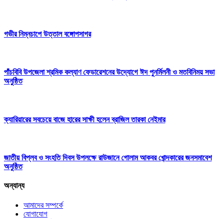
গভীর নিম্নচাপে উত্তাল বঙ্গোপসাগর
পাঁচবিবি উপজেলা শ্রমিক কল্যাণ ফেডারেশনের উদ্যোগে ঈদ পুনর্মিলনী ও মতবিনিময় সভা
অনুষ্ঠিত
ক্যারিয়ারের সবচেয়ে বাজে হারের সাক্ষী হলেন ব্রাজিল তারকা নেইমার
জাতীয় বিপ্লব ও সংহতি দিবস উপলক্ষে রাউজানে গোলাম আকবর খোন্দকারের জনসমাবেশ
অনুষ্ঠিত
অন্যান্য
আমাদের সম্পর্কে
যোগাযোগ