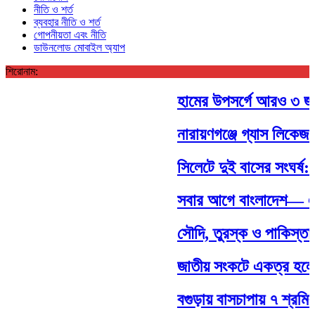
নীতি ও শর্ত
ব্যবহার নীতি ও শর্ত
গোপনীয়তা এবং নীতি
ডাউনলোড মোবাইল অ্যাপ
শিরোনাম:
হামের উপসর্গে আরও ৩ জন শিশ
নারায়ণগঞ্জে গ্যাস লিকেজ 
সিলেটে দুই বাসের সংঘর্ষ: ন
সবার আগে বাংলাদেশ— এই চ
সৌদি, তুরস্ক ও পাকিস্তানের
জাতীয় সংকটে একত্র হলে সম
বগুড়ায় বাসচাপায় ৭ শ্রমি