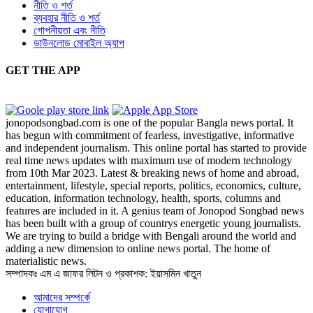
নীতি ও শর্ত
ব্যবহার নীতি ও শর্ত
গোপনীয়তা এবং নীতি
ডাউনলোড মোবাইল অ্যাপ
GET THE APP
jonopodsongbad.com is one of the popular Bangla news portal. It
has begun with commitment of fearless, investigative, informative
and independent journalism. This online portal has started to provide
real time news updates with maximum use of modern technology
from 10th Mar 2023. Latest & breaking news of home and abroad,
entertainment, lifestyle, special reports, politics, economics, culture,
education, information technology, health, sports, columns and
features are included in it. A genius team of Jonopod Songbad news
has been built with a group of countrys energetic young journalists.
We are trying to build a bridge with Bengali around the world and
adding a new dimension to online news portal. The home of
materialistic news.
সম্পাদকঃ এম এ জাফর লিটন ও প্রকাশক: ইয়াসমিন খাতুন
আমাদের সম্পর্কে
যোগাযোগ