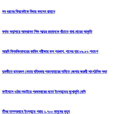
সব ধরনের ক্রিকেটকে বিদায় বললেন রাহানে
ব্লাড ক্যান্সারে আক্রান্ত শিশু আব্দুর রহমানকে বাঁচাতে বাবা-মায়ের আকুতি
আরবি বিশ্ববিদ্যালয়ের কামিল পরীক্ষার ফল প্রকাশ, পাসের হার ৮৯.৮২ শতাংশ
‎দুমকীতে ছাত্রদল নেতার বহিষ্কার প্রত্যাহারের দাবিতে জেলায় জরুরী সাংগঠনিক সভা
ফাইনালে ওঠার লড়াইয়ে প্রথমবারের মতো ইংল্যান্ডের মুখোমুখি মেসি
তীব্র তাপপ্রবাহে ইংল্যান্ডে প্রায় ২,৭০০ মানুষের মৃত্যু