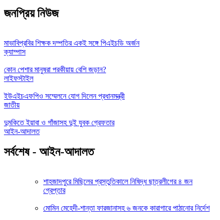
জনপ্রিয় নিউজ
মাভাবিপ্রবির শিক্ষক দম্পতির একই সঙ্গে পিএইচডি অর্জন
ক্যাম্পাস
কোন পেশার মানুষরা পরকীয়ায় বেশি জড়ান?
লাইফস্টাইল
ইউএইচএফপিও সম্মেলনে যোগ দিলেন প্রধানমন্ত্রী
জাতীয়
দুমকিতে ইয়াবা ও গাঁজাসহ দুই যুবক গ্রেফতার
আইন-আদালত
সর্বশেষ - আইন-আদালত
শাহজাদপুরে মিছিলের প্রস্তুতিকালে নিষিদ্ধ ছাত্রলীগের ৪ জন
গ্রেপ্তার
মোমিন মেহেদী-শান্তা ফারজানাসহ ৬ জনকে কারাগারে পাঠানোর নির্দেশ