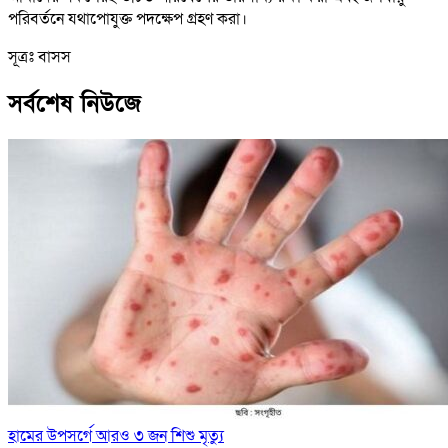
পরিবর্তনে যথাপোযুক্ত পদক্ষেপ গ্রহণ করা।
সূত্রঃ বাসস
সর্বশেষ নিউজে
হামের উপসর্গে আরও ৩ জন শিশু মৃত্যু