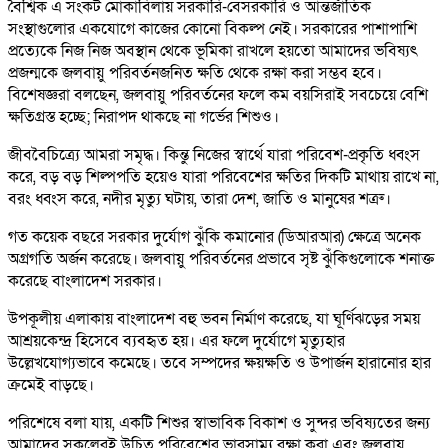
বৈশ্বিক এ সংকট মোকাবিলায় সরকারি-বেসরকারি ও আন্তর্জাতিক
সংস্থাগুলোর একযোগে কাজের কোনো বিকল্প নেই। সরকারের পাশাপাশি
প্রত্যেকে নিজ নিজ অবস্থান থেকে ভূমিকা রাখলে হয়তো আমাদের ভবিষ্যৎ
প্রজন্মকে জলবায়ু পরিবর্তনজনিত ক্ষতি থেকে রক্ষা করা সম্ভব হবে।
বিশেষজ্ঞরা বলছেন, জলবায়ু পরিবর্তনের ফলে কম বয়সিরাই সবচেয়ে বেশি
ক্ষতিগ্রস্ত হচ্ছে; নিরাপদ থাকছে না গর্ভের শিশুও।
জীববৈচিত্র্যে আমরা সমৃদ্ধ। কিন্তু নিজের স্বার্থে যারা পরিবেশ-প্রকৃতি ধ্বংস
করে, বড় বড় শিল্পপতি হয়েও যারা পরিবেশের ক্ষতির দিকটি মাথায় রাখে না,
বরং ধ্বংস করে, নদীর মৃত্যু ঘটায়, তারা দেশ, জাতি ও মানুষের শত্রু।
গত কয়েক বছরে সরকার দুর্যোগ ঝুঁকি কমানোর (ডিআরআর) ক্ষেত্রে অনেক
অগ্রগতি অর্জন করেছে। জলবায়ু পরিবর্তনের প্রভাবে সৃষ্ট ঝুঁকিগুলোকে শনাক্ত
করেছে বাংলাদেশ সরকার।
উপকূলীয় এলাকায় বাংলাদেশ বহু ভবন নির্মাণ করেছে, যা ঘূর্ণিঝড়ের সময়
আশ্রয়কেন্দ্র হিসেবে ব্যবহৃত হয়। এর ফলে দুর্যোগে মৃত্যুহার
উল্লেখযোগ্যভাবে কমেছে। তবে সম্পদের ক্ষয়ক্ষতি ও উপার্জন হারানোর হার
ক্রমেই বাড়ছে।
পরিশেষে বলা যায়, একটি শিশুর স্বাভাবিক বিকাশ ও সুন্দর ভবিষ্যতের জন্য
আমাদের সকলেরই উচিত পরিবেশের ভারসাম্য রক্ষা করা এবং জলবায়ু