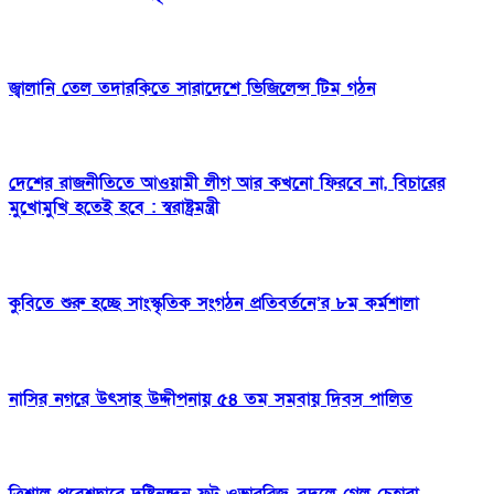
জ্বালানি তেল তদারকিতে সারাদেশে ভিজিলেন্স টিম গঠন
দেশের রাজনীতিতে আওয়ামী লীগ আর কখনো ফিরবে না, বিচারের
মুখোমুখি হতেই হবে : স্বরাষ্ট্রমন্ত্রী
কুবিতে শুরু হচ্ছে সাংস্কৃতিক সংগঠন প্রতিবর্তনে’র ৮ম কর্মশালা
নাসির নগরে উৎসাহ উদ্দীপনায় ৫৪ তম সমবায় দিবস পালিত