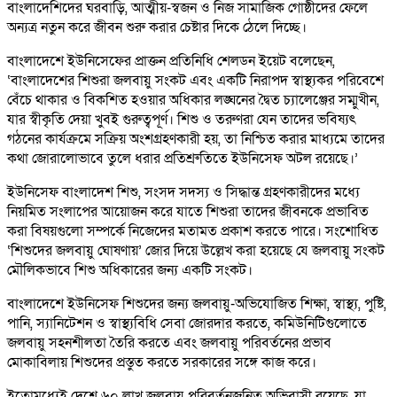
বাংলাদেশিদের ঘরবাড়ি, আত্মীয়-স্বজন ও নিজ সামাজিক গোষ্ঠীদের ফেলে
অন্যত্র নতুন করে জীবন শুরু করার চেষ্টার দিকে ঠেলে দিচ্ছে।
বাংলাদেশে ইউনিসেফের প্রাক্তন প্রতিনিধি শেলডন ইয়েট বলেছেন,
‘বাংলাদেশের শিশুরা জলবায়ু সংকট এবং একটি নিরাপদ স্বাস্থ্যকর পরিবেশে
বেঁচে থাকার ও বিকশিত হওয়ার অধিকার লঙ্ঘনের দ্বৈত চ্যালেঞ্জের সম্মুখীন,
যার স্বীকৃতি দেয়া খুবই গুরুত্বপূর্ণ। শিশু ও তরুণরা যেন তাদের ভবিষ্যৎ
গঠনের কার্যক্রমে সক্রিয় অংশগ্রহণকারী হয়, তা নিশ্চিত করার মাধ্যমে তাদের
কথা জোরালোভাবে তুলে ধরার প্রতিশ্রুতিতে ইউনিসেফ অটল রয়েছে।’
ইউনিসেফ বাংলাদেশ শিশু, সংসদ সদস্য ও সিদ্ধান্ত গ্রহণকারীদের মধ্যে
নিয়মিত সংলাপের আয়োজন করে যাতে শিশুরা তাদের জীবনকে প্রভাবিত
করা বিষয়গুলো সম্পর্কে নিজেদের মতামত প্রকাশ করতে পারে। সংশোধিত
‘শিশুদের জলবায়ু ঘোষণায়’ জোর দিয়ে উল্লেখ করা হয়েছে যে জলবায়ু সংকট
মৌলিকভাবে শিশু অধিকারের জন্য একটি সংকট।
বাংলাদেশে ইউনিসেফ শিশুদের জন্য জলবায়ু-অভিযোজিত শিক্ষা, স্বাস্থ্য, পুষ্টি,
পানি, স্যানিটেশন ও স্বাস্থ্যবিধি সেবা জোরদার করতে, কমিউনিটিগুলোতে
জলবায়ু সহনশীলতা তৈরি করতে এবং জলবায়ু পরিবর্তনের প্রভাব
মোকাবিলায় শিশুদের প্রস্তুত করতে সরকারের সঙ্গে কাজ করে।
ইতোমধ্যেই দেশে ৬০ লাখ জলবায়ু পরিবর্তনজনিত অভিবাসী রয়েছে, যা