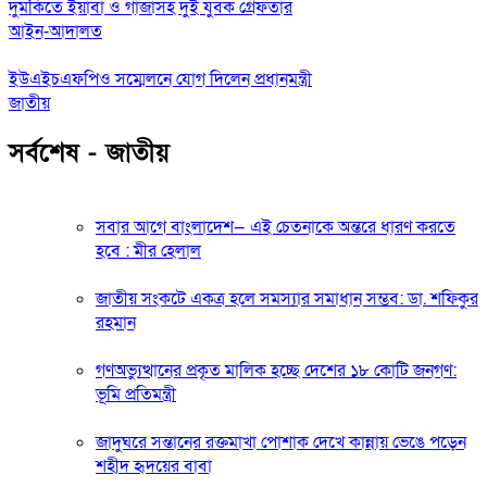
দুমকিতে ইয়াবা ও গাঁজাসহ দুই যুবক গ্রেফতার
আইন-আদালত
ইউএইচএফপিও সম্মেলনে যোগ দিলেন প্রধানমন্ত্রী
জাতীয়
সর্বশেষ - জাতীয়
সবার আগে বাংলাদেশ— এই চেতনাকে অন্তরে ধারণ করতে
হবে : মীর হেলাল
জাতীয় সংকটে একত্র হলে সমস্যার সমাধান সম্ভব: ডা. শফিকুর
রহমান
গণঅভ্যুত্থানের প্রকৃত মালিক হচ্ছে দেশের ১৮ কোটি জনগণ:
ভূমি প্রতিমন্ত্রী
জাদুঘরে সন্তানের রক্তমাখা পোশাক দেখে কান্নায় ভেঙে পড়েন
শহীদ হৃদয়ের বাবা