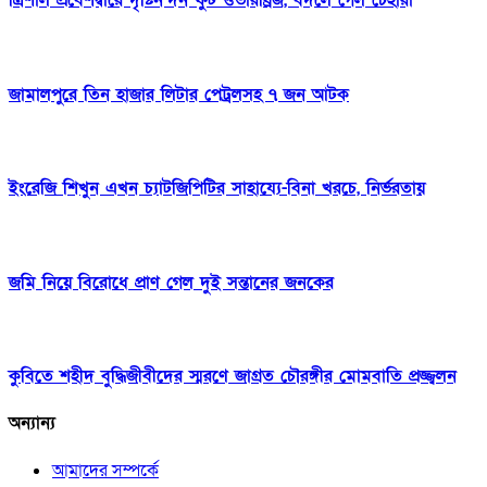
ত্রিশাল প্রবেশদ্বারে দৃষ্টিনন্দন ফুট ওভারব্রিজ, বদলে গেল চেহারা
জামালপুরে তিন হাজার লিটার পেট্রলসহ ৭ জন আটক
ইংরেজি শিখুন এখন চ্যাটজিপিটির সাহায্যে-বিনা খরচে, নির্ভরতায়
জমি নিয়ে বিরোধে প্রাণ গেল দুই সন্তানের জনকের
কুবিতে শহীদ বুদ্ধিজীবীদের স্মরণে জাগ্রত চৌরঙ্গীর মোমবাতি প্রজ্জ্বলন
অন্যান্য
আমাদের সম্পর্কে