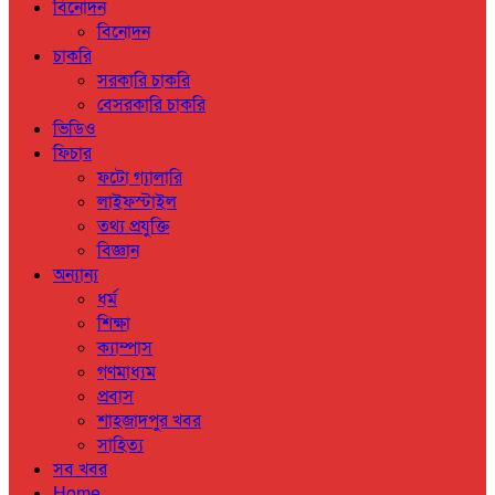
বিনোদন
বিনোদন
চাকরি
সরকারি চাকরি
বেসরকারি চাকরি
ভিডিও
ফিচার
ফটো গ্যালারি
লাইফস্টাইল
তথ্য প্রযুক্তি
বিজ্ঞান
অন্যান্য
ধর্ম
শিক্ষা
ক্যাম্পাস
গণমাধ্যম
প্রবাস
শাহজাদপুর খবর
সাহিত্য
সব খবর
Home