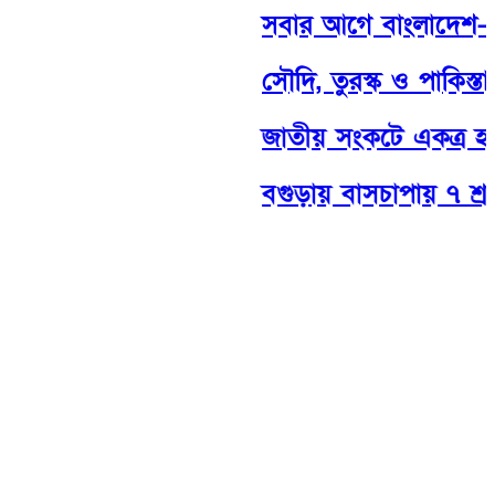
সবার আগে বাংলাদেশ— এই
সৌদি, তুরস্ক ও পাকিস্তানে
জাতীয় সংকটে একত্র হলে 
বগুড়ায় বাসচাপায় ৭ শ্র