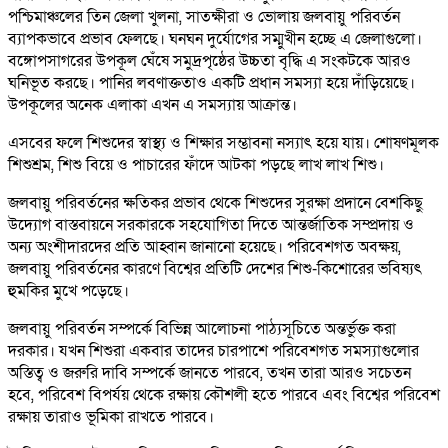
পশ্চিমাঞ্চলের তিন জেলা খুলনা, সাতক্ষীরা ও ভোলায় জলবায়ু পরিবর্তন
ব্যাপকভাবে প্রভাব ফেলছে। ঘনঘন দুর্যোগের সম্মুখীন হচ্ছে এ জেলাগুলো।
বঙ্গোপসাগরের উপকূল ঘেঁষে সমুদ্রপৃষ্ঠের উচ্চতা বৃদ্ধি এ সংকটকে আরও
ঘনিভূত করছে। পানির লবণাক্ততাও একটি প্রধান সমস্যা হয়ে দাঁড়িয়েছে।
উপকূলের অনেক এলাকা এখন এ সমস্যায় আক্রান্ত।
এসবের ফলে শিশুদের স্বাস্থ্য ও শিক্ষার সম্ভাবনা নস্যাৎ হয়ে যায়। শোষণমূলক
শিশুশ্রম, শিশু বিয়ে ও পাচারের ফাঁদে আটকা পড়ছে লাখ লাখ শিশু।
জলবায়ু পরিবর্তনের ক্ষতিকর প্রভাব থেকে শিশুদের সুরক্ষা প্রদানে বেশকিছু
উদ্যোগ বাস্তবায়নে সরকারকে সহযোগিতা দিতে আন্তর্জাতিক সম্প্রদায় ও
অন্য অংশীদারদের প্রতি আহ্বান জানানো হয়েছে। পরিবেশগত অবক্ষয়,
জলবায়ু পরিবর্তনের কারণে বিশ্বের প্রতিটি দেশের শিশু-কিশোরের ভবিষ্যৎ
হুমকির মুখে পড়েছে।
জলবায়ু পরিবর্তন সম্পর্কে বিভিন্ন আলোচনা পাঠ্যসূচিতে অন্তর্ভুক্ত করা
দরকার। যখন শিশুরা একবার তাদের চারপাশে পরিবেশগত সমস্যাগুলোর
অস্তিত্ব ও জরুরি দাবি সম্পর্কে জানতে পারবে, তখন তারা আরও সচেতন
হবে, পরিবেশ বিপর্যয় থেকে রক্ষায় কৌশলী হতে পারবে এবং বিশ্বের পরিবেশ
রক্ষায় তারাও ভূমিকা রাখতে পারবে।