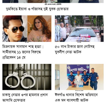
দুমকিতে ইয়াবা ও গাঁজাসহ দুই যুবক গ্রেফতার
চিত্রনায়ক সালমান শাহ হত্যা :
৫০ লাখ টাকার জাল নোটসহ
সামীরাসহ ১১ জনের বিরুদ্ধে
যুবলীগ নেতা আটক
প্রতিবেদন ১৪ মে
চাকসু নেতার ওপর হামলার প্রধান
ঈদগাঁও থানার বিশেষ অভিযানে
আসামি গ্রেফতার
এক মদ ব্যাবসায়ী আটক