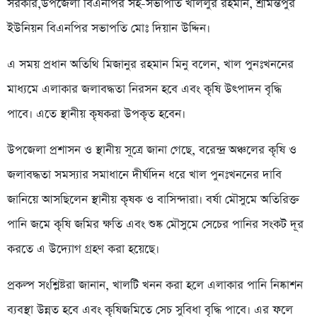
সরকার,উপজেলা বিএনপির সহ-সভাপতি খলিলুর রহমান, শ্রীমন্তপুর
ইউনিয়ন বিএনপির সভাপতি মোঃ দিয়ান উদ্দিন।
‎এ সময় প্রধান অতিথি মিজানুর রহমান মিনু বলেন, খাল পুনঃখননের
মাধ্যমে এলাকার জলাবদ্ধতা নিরসন হবে এবং কৃষি উৎপাদন বৃদ্ধি
পাবে। এতে স্থানীয় কৃষকরা উপকৃত হবেন।
উপজেলা প্রশাসন ও স্থানীয় সূত্রে জানা গেছে, বরেন্দ্র অঞ্চলের কৃষি ও
জলাবদ্ধতা সমস্যার সমাধানে দীর্ঘদিন ধরে খাল পুনঃখননের দাবি
জানিয়ে আসছিলেন স্থানীয় কৃষক ও বাসিন্দারা। বর্ষা মৌসুমে অতিরিক্ত
পানি জমে কৃষি জমির ক্ষতি এবং শুষ্ক মৌসুমে সেচের পানির সংকট দূর
করতে এ উদ্যোগ গ্রহণ করা হয়েছে।
প্রকল্প সংশ্লিষ্টরা জানান, খালটি খনন করা হলে এলাকার পানি নিষ্কাশন
ব্যবস্থা উন্নত হবে এবং কৃষিজমিতে সেচ সুবিধা বৃদ্ধি পাবে। এর ফলে