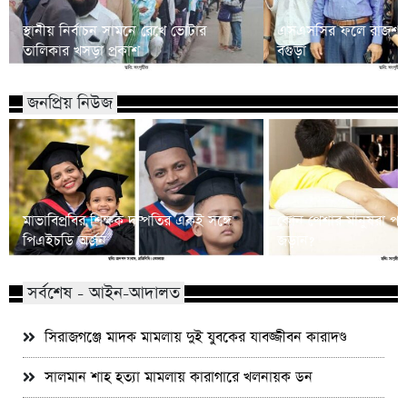
স্থানীয় নির্বাচন সামনে রেখে ভোটার
এসএসসির ফলে রাজশাহী ব
তালিকার খসড়া প্রকাশ
বগুড়া
জনপ্রিয় নিউজ
মাভাবিপ্রবির শিক্ষক দম্পতির একই সঙ্গে
কোন পেশার মানুষরা পর
পিএইচডি অর্জন
জড়ান?
সর্বশেষ - আইন-আদালত
সিরাজগঞ্জে মাদক মামলায় দুই যুবকের যাবজ্জীবন কারাদণ্ড
সালমান শাহ হত্যা মামলায় কারাগারে খলনায়ক ডন