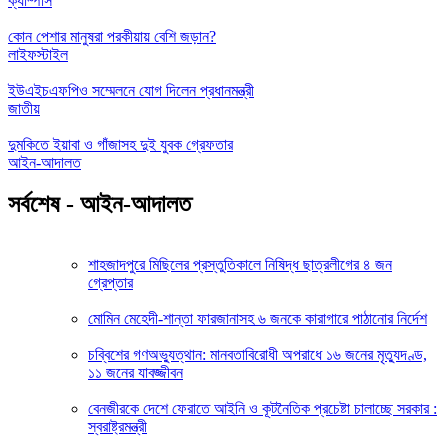
ক্যাম্পাস
কোন পেশার মানুষরা পরকীয়ায় বেশি জড়ান?
লাইফস্টাইল
ইউএইচএফপিও সম্মেলনে যোগ দিলেন প্রধানমন্ত্রী
জাতীয়
দুমকিতে ইয়াবা ও গাঁজাসহ দুই যুবক গ্রেফতার
আইন-আদালত
সর্বশেষ - আইন-আদালত
শাহজাদপুরে মিছিলের প্রস্তুতিকালে নিষিদ্ধ ছাত্রলীগের ৪ জন
গ্রেপ্তার
মোমিন মেহেদী-শান্তা ফারজানাসহ ৬ জনকে কারাগারে পাঠানোর নির্দেশ
চব্বিশের গণঅভ্যুত্থান: মানবতাবিরোধী অপরাধে ১৬ জনের মৃত্যুদণ্ড,
১১ জনের যাবজ্জীবন
বেনজীরকে দেশে ফেরাতে আইনি ও কূটনৈতিক প্রচেষ্টা চালাচ্ছে সরকার :
স্বরাষ্ট্রমন্ত্রী