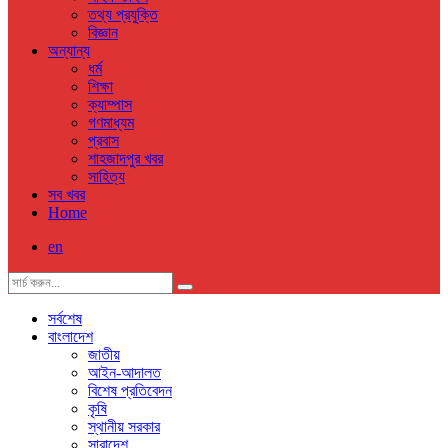
তথ্য প্রযুক্তি
বিজ্ঞান
অন্যান্য
ধর্ম
শিক্ষা
ক্যাম্পাস
গণমাধ্যম
প্রবাস
শাহজাদপুর খবর
সাহিত্য
সব খবর
Home
en
সর্বশেষ
বাংলাদেশ
জাতীয়
আইন-আদালত
বিশেষ প্রতিবেদন
কৃষি
স্থানীয় সরকার
সারাদেশ