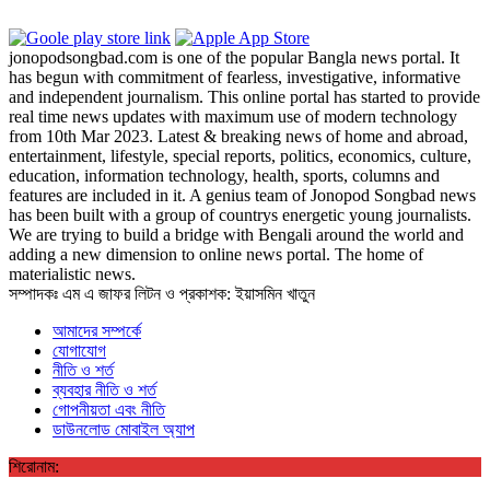
jonopodsongbad.com is one of the popular Bangla news portal. It
has begun with commitment of fearless, investigative, informative
and independent journalism. This online portal has started to provide
real time news updates with maximum use of modern technology
from 10th Mar 2023. Latest & breaking news of home and abroad,
entertainment, lifestyle, special reports, politics, economics, culture,
education, information technology, health, sports, columns and
features are included in it. A genius team of Jonopod Songbad news
has been built with a group of countrys energetic young journalists.
We are trying to build a bridge with Bengali around the world and
adding a new dimension to online news portal. The home of
materialistic news.
সম্পাদকঃ এম এ জাফর লিটন ও প্রকাশক: ইয়াসমিন খাতুন
আমাদের সম্পর্কে
যোগাযোগ
নীতি ও শর্ত
ব্যবহার নীতি ও শর্ত
গোপনীয়তা এবং নীতি
ডাউনলোড মোবাইল অ্যাপ
শিরোনাম: