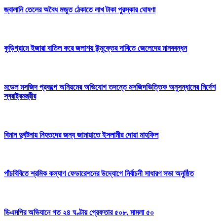
জ্বালানি তেলের অবৈধ মজুত ঠেকাতে লাখ টাকা পুরস্কার ঘোষণা
কুড়িগ্রামে ইজারা বাতিল করে জলাশয় উন্মুক্তের দাবিতে জেলেদের মানববন্ধন
মডেল মসজিদ প্রকল্পে অনিয়মের অভিযোগ তদন্তে মসজিদভিত্তিক অনুসন্ধানের নির্দেশ
স্বরাষ্ট্রমন্ত্রীর
বিমান দুর্ঘটনায় নিহতদের জন্য জামায়াতে ইসলামীর দোয়া মাহফিল
পাঁচবিবিতে শ্রমিক কল্যাণ ফেডারেশনের উদ্যোগে নির্বাচনী সাধারণ সভা অনুষ্ঠিত
ডিএমপির অভিযানে গত ২৪ ঘণ্টায় গ্রেফতার ৫০৮, মামলা ৫০