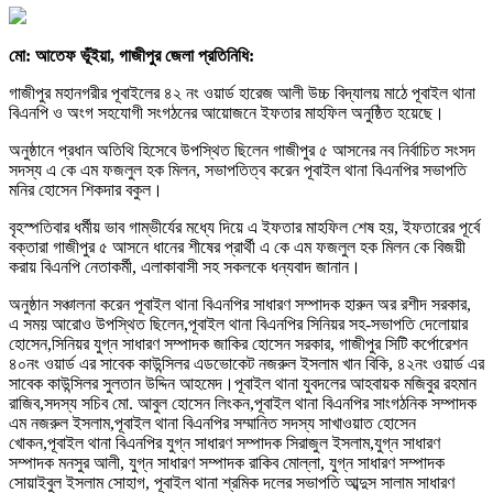
মো: আতেফ ভূঁইয়া, গাজীপুর জেলা প্রতিনিধি:
গাজীপুর মহানগরীর পূবাইলের ৪২ নং ওয়ার্ড হারেজ আলী উচ্চ বিদ্যালয় মাঠে পূবাইল থানা
বিএনপি ও অংগ সহযোগী সংগঠনের আয়োজনে ইফতার মাহফিল অনুষ্ঠিত হয়েছে।
অনুষ্ঠানে প্রধান অতিথি হিসেবে উপস্থিত ছিলেন গাজীপুর ৫ আসনের নব নির্বাচিত সংসদ
সদস্য এ কে এম ফজলুল হক মিলন, সভাপতিত্ব করেন পূবাইল থানা বিএনপির সভাপতি
মনির হোসেন শিকদার বকুল।
বৃহস্পতিবার ধর্মীয় ভাব গাম্ভীর্যের মধ্যে দিয়ে এ ইফতার মাহফিল শেষ হয়, ইফতারের পূর্বে
বক্তারা গাজীপুর ৫ আসনে ধানের শীষের প্রার্থী এ কে এম ফজলুল হক মিলন কে বিজয়ী
করায় বিএনপি নেতাকর্মী, এলাকাবাসী সহ সকলকে ধন্যবাদ জানান।
অনুষ্ঠান সঞ্চালনা করেন পূবাইল থানা বিএনপির সাধারণ সম্পাদক হারুন অর রশীদ সরকার,
এ সময় আরোও উপস্থিত ছিলেন,পূবাইল থানা বিএনপির সিনিয়র সহ-সভাপতি দেলোয়ার
হোসেন,সিনিয়র যুগ্ন সাধারণ সম্পাদক জাকির হোসেন সরকার, গাজীপুর সিটি কর্পোরেশন
৪০নং ওয়ার্ড এর সাবেক কাউন্সিলর এডভোকেট নজরুল ইসলাম খান বিকি, ৪২নং ওয়ার্ড এর
সাবেক কাউন্সিলর সুলতান উদ্দিন আহমেদ।পূবাইল থানা যুবদলের আহবায়ক মজিবুর রহমান
রাজিব,সদস্য সচিব মো. আবুল হোসেন লিংকন,পূবাইল থানা বিএনপির সাংগঠনিক সম্পাদক
এম নজরুল ইসলাম,পূবাইল থানা বিএনপির সম্মানিত সদস্য সাখাওয়াত হোসেন
খোকন,পূবাইল থানা বিএনপির যুগ্ন সাধারণ সম্পাদক সিরাজুল ইসলাম,যুগ্ন সাধারণ
সম্পাদক মনসুর আলী, যুগ্ন সাধারণ সম্পাদক রাকিব মোল্লা, যুগ্ন সাধারণ সম্পাদক
সোয়াইবুল ইসলাম সোহাগ, পূবাইল থানা শ্রমিক দলের সভাপতি আব্দুস সালাম সাধারণ