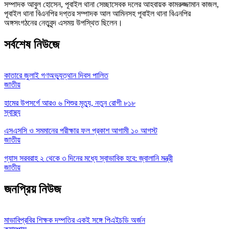
সম্পাদক আবুল হোসেন, পূবাইল থানা সেচ্ছাসেবক দলের আহবায়ক কামরুজ্জামান কাজল,
পূবাইল থানা বিএনপির দপ্তর সম্পাদক আল আমিনসহ পূবাইল থানা বিএনপির
অঙ্গসংগঠনের নেতৃবৃন্দ এসময় উপস্থিত ছিলেন।
সর্বশেষ নিউজে
কাতারে জুলাই গণঅভ্যুত্থান দিবস পালিত
জাতীয়
হামের উপসর্গে আরও ৬ শিশুর মৃত্যু, নতুন রোগী ৮১৮
স্বাস্থ্য
এসএসসি ও সমমানের পরীক্ষার ফল প্রকাশ আগামী ১০ আগস্ট
জাতীয়
গ্যাস সরবরাহ ২ থেকে ৩ দিনের মধ্যে স্বাভাবিক হবে: জ্বালানি মন্ত্রী
জাতীয়
জনপ্রিয় নিউজ
মাভাবিপ্রবির শিক্ষক দম্পতির একই সঙ্গে পিএইচডি অর্জন