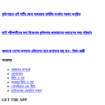
কুড়িগ্রামে এবি পার্টির জেলা আহ্বায়ক কমিটির সংবর্ধনা প্রদান অনুষ্ঠিত
ভর্তি পরীক্ষার্থীদের কথা বিবেচনায় কুমিল্লায় জামায়াতের সমাবেশের সময় পরিবর্তন
বগুড়াকে দেশের অন্যতম এভিয়েশন হাবে রূপান্তর করা হবে : বিমান মন্ত্রী
অন্যান্য
আমাদের সম্পর্কে
যোগাযোগ
নীতি ও শর্ত
ব্যবহার নীতি ও শর্ত
গোপনীয়তা এবং নীতি
ডাউনলোড মোবাইল অ্যাপ
GET THE APP