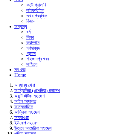
ফটো গ্যালারি
লাইফস্টাইল
তথ্য প্রযুক্তি
বিজ্ঞান
অন্যান্য
ধর্ম
শিক্ষা
ক্যাম্পাস
গণমাধ্যম
প্রবাস
শাহজাদপুর খবর
সাহিত্য
সব খবর
Home
অন্যান্য খেলা
অস্ট্রেলিয়া (ওশেনিয়া) মহাদেশ
অ্যান্টার্কটিকা মহাদেশ
আইন-আদালত
আন্তর্জাতিক
আফ্রিকা মহাদেশ
আবহাওয়া
ইউরোপ মহাদেশ
উত্তর আমেরিকা মহাদেশ
এশিয়া মহাদেশ