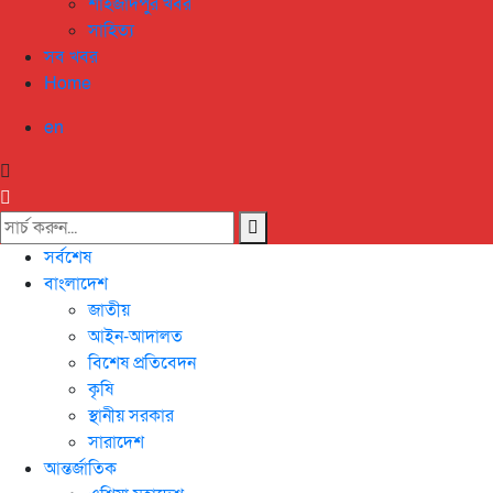
শাহজাদপুর খবর
সাহিত্য
সব খবর
Home
en
সর্বশেষ
বাংলাদেশ
জাতীয়
আইন-আদালত
বিশেষ প্রতিবেদন
কৃষি
স্থানীয় সরকার
সারাদেশ
আন্তর্জাতিক